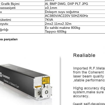
Grafik Biçimi
Al, BMP DWG, DXP PLT JPG
hassasiyeti
±0,1mm
lu
Dolaşım suyu soğutma
ı
AC380V/AC220V 50HZ/60Hz
tüketimi
7KVA
oyutu
2mx2.11mx2.32m
Ev sahibi makine 800kg
ırlığı
Taşıyıcı 600kg
na parçaları