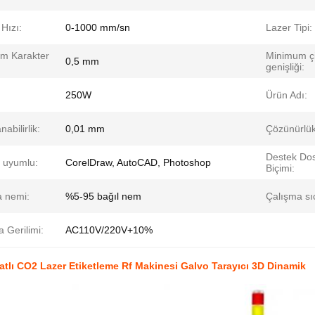
Hızı:
0-1000 mm/sn
Lazer Tipi:
m Karakter
Minimum çi
0,5 mm
:
genişliği:
250W
Ürün Adı:
nabilirlik:
0,01 mm
Çözünürlük
Destek Do
m uyumlu:
CorelDraw, AutoCAD, Photoshop
Biçimi:
a nemi:
%5-95 bağıl nem
Çalışma sıc
 Gerilimi:
AC110V/220V+10%
tlı CO2 Lazer Etiketleme Rf Makinesi Galvo Tarayıcı 3D Dinamik