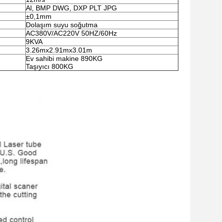
Al, BMP DWG, DXP PLT JPG
±0,1mm
Dolaşım suyu soğutma
AC380V/AC220V 50HZ/60Hz
9KVA
3.26mx2.91mx3.01m
Ev sahibi makine 890KG
Taşıyıcı 800KG