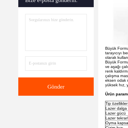
Bize e-posta gönderin.
Büyük Format
tarayıcıyı b
olarak kulla
Büyük Forma
ve aşağı çal
renk kaldırm
çalışma masa
eksen odak m
yüksek hız, 
Gönder
Ürün param
Tip özellikler
Lazer dalga
Lazer gücü
Lazer tekrar
Oyma kaps
Çizim hızı