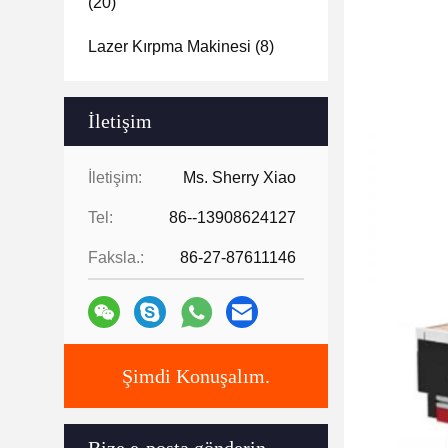
(20)
Lazer Kırpma Makinesi
(8)
İletişim
İletişim:
Ms. Sherry Xiao
Tel:
86--13908624127
Faksla.:
86-27-87611146
Şimdi Konuşalım.