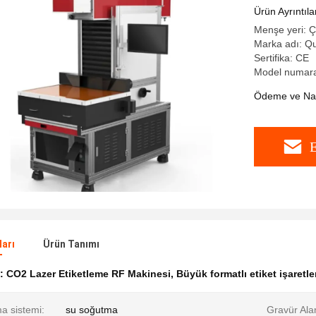
Ürün Ayrıntıla
Menşe yeri: Ç
Marka adı: Qu
Sertifika: CE
Model numara
Ödeme ve Nakl
E
ları
Ürün Tanımı
k:
CO2 Lazer Etiketleme RF Makinesi
,
Büyük formatlı etiket işaret
a sistemi:
su soğutma
Gravür Ala