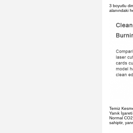
3 boyutlu di
alanındaki 
Temiz Kesme
Yanık İşareti
Normal CO2 l
sahiptir, ya