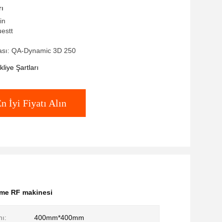
rı
in
estt
sı: QA-Dynamic 3D 250
iye Şartları
n İyi Fiyatı Alın
leme RF makinesi
nı:
400mm*400mm