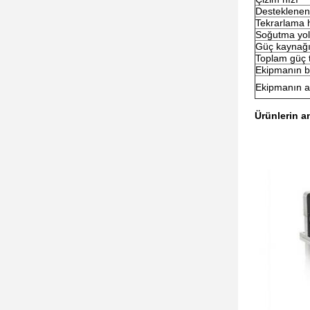
Desteklenen 
Tekrarlama 
Soğutma yo
Güç kaynağ
Toplam güç 
Ekipmanın b
Ekipmanın ağ
Ürünlerin a