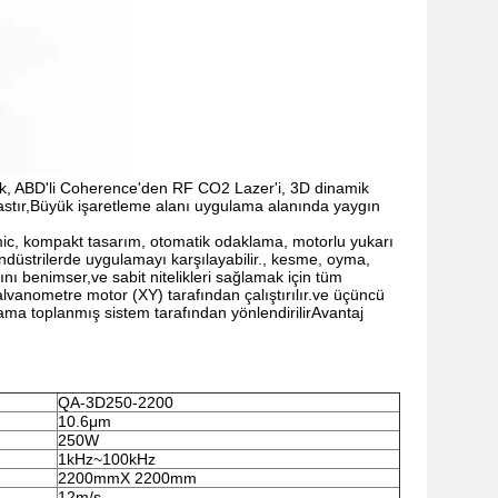
k, ABD'li Coherence'den RF CO2 Lazer'i, 3D dinamik
astır,Büyük işaretleme alanı uygulama alanında yaygın
c, kompakt tasarım, otomatik odaklama, motorlu yukarı
endüstrilerde uygulamayı karşılayabilir., kesme, oyma,
 benimser,ve sabit nitelikleri sağlamak için tüm
vanometre motor (XY) tarafından çalıştırılır.ve üçüncü
ma toplanmış sistem tarafından yönlendirilirAvantaj
QA-3D250-2200
10.6μm
250W
1kHz~100kHz
2200mmX 2200mm
12m/s