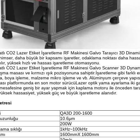
lı CO2 Lazer Etiket İşaretleme RF Makinesi Galvo Tarayıcı 3D Dinami
enimser, daha büyük bir kapsamı işaretler, odaklama noktası daha hass
nılır, yüksek hızlı ve hassas işaretleme otomasyonu.
tlı CO2 Lazer Etiket İşaretleme RF Makinesi Galvo Scanner 3D Dynami
ışma masası ve kırmızı ışık pozisyonuna sahiptir.İşaretleme gibi farklı 
a, boya işleme, malzeme mikro işleme ve vb. Alüminyum çerçeve yapısını
sı platformunda en son motor sürücüLazer optik yama ayarlama iki gal
esafesine geniş bir ayar yapmak için kaplama motoru ile önceden tara
yüksek hassasiyet, yüksek güç ve büyük işaretleme alanıdır.
etresi
i
QA3D 200-1600
 uzunluğu
10.6μm
200W
lama sıklığı
1kHz~100kHz
amı
1600mmX 1600mm
10m/s