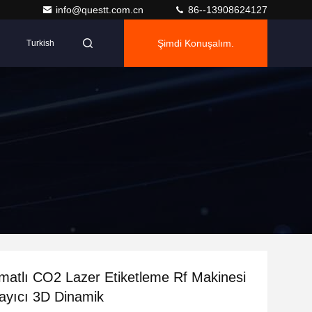
info@questt.com.cn
86--13908624127
Şimdi Konuşalım.
Turkish
matlı CO2 Lazer Etiketleme Rf Makinesi
ayıcı 3D Dinamik