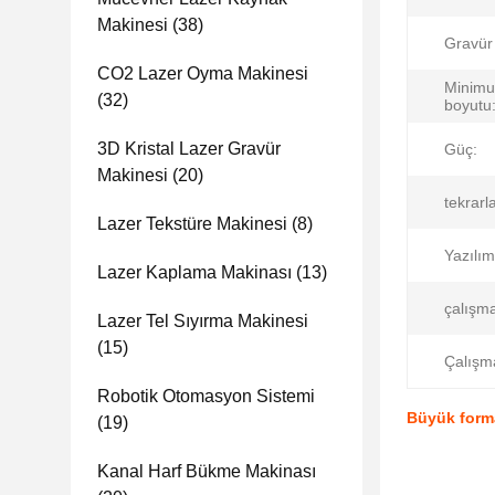
Makinesi
(38)
Gravür 
CO2 Lazer Oyma Makinesi
Minimu
(32)
boyutu
3D Kristal Lazer Gravür
Güç:
Makinesi
(20)
tekrarla
Lazer Tekstüre Makinesi
(8)
Yazılı
Lazer Kaplama Makinası
(13)
çalışm
Lazer Tel Sıyırma Makinesi
(15)
Çalışma
Robotik Otomasyon Sistemi
Büyük forma
(19)
Kanal Harf Bükme Makinası