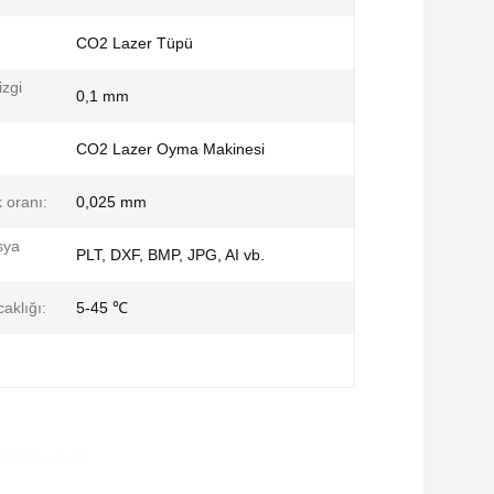
CO2 Lazer Tüpü
zgi
0,1 mm
CO2 Lazer Oyma Makinesi
 oranı:
0,025 mm
sya
PLT, DXF, BMP, JPG, AI vb.
aklığı:
5-45 ℃