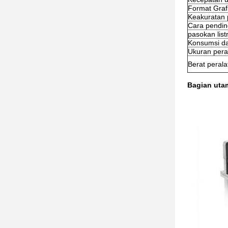
Format Graf
Keakuratan
Cara pendin
pasokan listr
Konsumsi da
Ukuran pera
Berat perala
Bagian uta