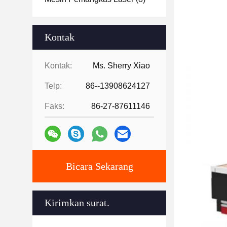
Kontak
Kontak:
Ms. Sherry Xiao
Telp:
86--13908624127
Faks:
86-27-87611146
Bicara Sekarang
Kirimkan surat.