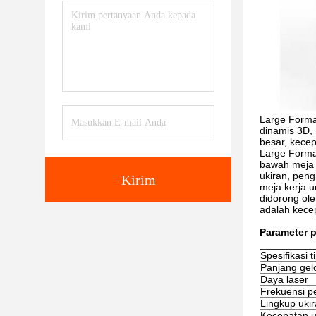
Large Forma
dinamis 3D, 
besar, kecep
Large Forma
bawah meja k
ukiran, peng
Kirim
meja kerja u
didorong ol
adalah kecep
Parameter 
Spesifikasi t
Panjang gel
Daya laser
Frekuensi p
Lingkup uki
Kecepatan u