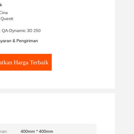
uk
Cina
Questt
: QA-Dynamic 3D 250
yaran & Pengiriman
tkan Harga Terbaik
ran:
400mm * 400mm