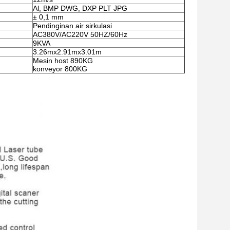
Al, BMP DWG, DXP PLT JPG
± 0,1 mm
Pendinginan air sirkulasi
AC380V/AC220V 50HZ/60Hz
9KVA
3.26mx2.91mx3.01m
Mesin host 890KG
konveyor 800KG