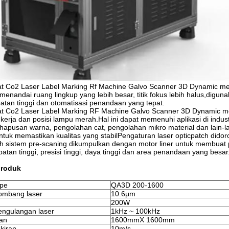
t Co2 Laser Label Marking Rf Machine Galvo Scanner 3D Dynamic me
menandai ruang lingkup yang lebih besar, titik fokus lebih halus,digun
atan tinggi dan otomatisasi penandaan yang tepat.
t Co2 Laser Label Marking RF Machine Galvo Scanner 3D Dynamic mem
erja dan posisi lampu merah.Hal ini dapat memenuhi aplikasi di indu
hapusan warna, pengolahan cat, pengolahan mikro material dan lain-la
ntuk memastikan kualitas yang stabilPengaturan laser opticpatch did
eh sistem pre-scaning dikumpulkan dengan motor liner untuk membuat
atan tinggi, presisi tinggi, daya tinggi dan area penandaan yang besar
produk
ipe
QA3D 200-1600
ombang laser
10.6μm
200W
engulangan laser
1kHz ~ 100kHz
ran
1600mmX 1600mm
kiran
10m/s