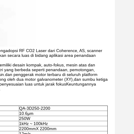
ngadopsi RF CO2 Laser dari Coherence, AS, scanner
akan secara luas di bidang aplikasi area penandaan
iliki desain kompak, auto-fokus, mesin atas dan
stri yang berbeda seperti penandaan, pemotongan,
in.dan penggerak motor terbaru di seluruh platform
orong oleh dua motor galvanometer (XY),dan sumbu ketiga
 penyesuaian luas untuk jarak fokusKeuntungannya
.
QA-3D250-2200
10.6μm
250W
1kHz ~ 100kHz
2200mmX 2200mm
12m/s