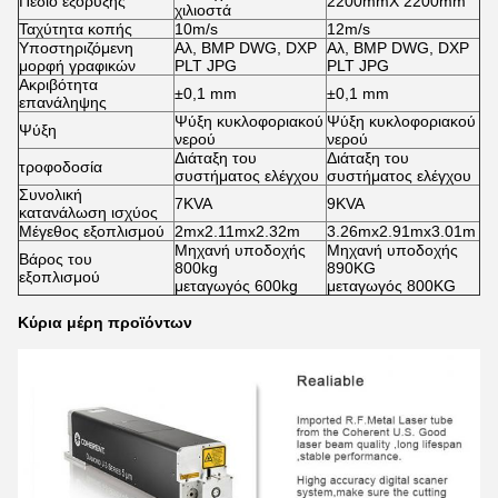
Πεδίο εξόρυξης
2200mmX 2200mm
χιλιοστά
Ταχύτητα κοπής
10m/s
12m/s
Υποστηριζόμενη
Αλ, BMP DWG, DXP
Αλ, BMP DWG, DXP
μορφή γραφικών
PLT JPG
PLT JPG
Ακριβότητα
±0,1 mm
±0,1 mm
επανάληψης
Ψύξη κυκλοφοριακού
Ψύξη κυκλοφοριακού
Ψύξη
νερού
νερού
Διάταξη του
Διάταξη του
τροφοδοσία
συστήματος ελέγχου
συστήματος ελέγχου
Συνολική
7KVA
9KVA
κατανάλωση ισχύος
Μέγεθος εξοπλισμού
2mx2.11mx2.32m
3.26mx2.91mx3.01m
Μηχανή υποδοχής
Μηχανή υποδοχής
Βάρος του
800kg
890KG
εξοπλισμού
μεταγωγός 600kg
μεταγωγός 800KG
Κύρια μέρη προϊόντων