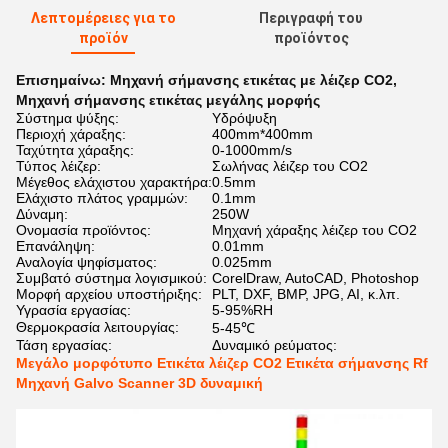
Λεπτομέρειες για το
Περιγραφή του
προϊόν
προϊόντος
Επισημαίνω:
Μηχανή σήμανσης ετικέτας με λέιζερ CO2
,
Μηχανή σήμανσης ετικέτας μεγάλης μορφής
Σύστημα ψύξης:
Υδρόψυξη
Περιοχή χάραξης:
400mm*400mm
Ταχύτητα χάραξης:
0-1000mm/s
Τύπος λέιζερ:
Σωλήνας λέιζερ του CO2
Μέγεθος ελάχιστου χαρακτήρα:
0.5mm
Ελάχιστο πλάτος γραμμών:
0.1mm
Δύναμη:
250W
Ονομασία προϊόντος:
Μηχανή χάραξης λέιζερ του CO2
Επανάληψη:
0.01mm
Αναλογία ψηφίσματος:
0.025mm
Συμβατό σύστημα λογισμικού:
CorelDraw, AutoCAD, Photoshop
Μορφή αρχείου υποστήριξης:
PLT, DXF, BMP, JPG, AI, κ.λπ.
Υγρασία εργασίας:
5-95%RH
Θερμοκρασία λειτουργίας:
5-45℃
Τάση εργασίας:
Δυναμικό ρεύματος:
Μεγάλο μορφότυπο Ετικέτα λέιζερ CO2 Ετικέτα σήμανσης Rf
Μηχανή Galvo Scanner 3D δυναμική