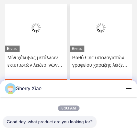
Βίντεο
Βίντεο
Μίνι χάλυβας μετάλλων
Βαθύ Cnc υπολογιστών
εκτυπωτών λέιζερ ινών
γραφείου χάραξης λέιζερ
του CO2 κοσμημάτων που
ινών χρώματος μηχανών
χαρακτηρίζει την
χάραξης που χαρακτηρίζει
ή
Βρείτε την καλύτερη τιμή
Βρείτε την καλύτερη τιμή
εκτύπωση 30w 50w
20w 100w
Sherry Xiao
8:03 AM
Good day, what product are you looking for?
Wuhan Questt ASIA Technology Co., Ltd.