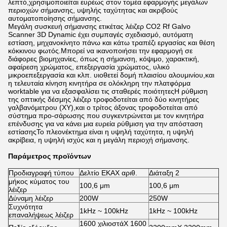
λεπτό,χρησιμοποιείται ευρέως στον τομέα εφαρμογής μεγάλων
περιοχών σήμανσης, υψηλής ταχύτητας και ακριβούς
αυτοματοποίησης σήμανσης.
Μεγάλη συσκευή σήμανσης ετικέτας λέιζερ CO2 Rf Galvo
Scanner 3D Dynamic έχει συμπαγές σχεδιασμό, αυτόματη
εστίαση, μηχανοκίνητο πάνω και κάτω τραπέζι εργασίας και θέση
κόκκινου φωτός.Μπορεί να ικανοποιήσει την εφαρμογή σε
διάφορες βιομηχανίες, όπως η σήμανση, κόψιμο, χαρακτική,
αφαίρεση χρώματος, επεξεργασία χρώματος, υλικό
μικροεπεξεργασία και κλπ. υιοθετεί δομή πλαισίου αλουμινίου,και
η τελευταία κίνηση κινητήρα σε ολόκληρη την πλατφόρμα
worktable για να εξασφαλίσει τις σταθερές ποιότητεςΗ ρύθμιση
της οπτικής δέσμης λέιζερ τροφοδοτείται από δύο κινητήρες
γαλβανόμετρου (XY),και ο τρίτος άξονας τροφοδοτείται από
σύστημα προ-σάρωσης που συγκεντρώνεται με τον κινητήρα
επένδυσης για να κάνει μια ευρεία ρύθμιση για την απόσταση
εστίασηςΤο πλεονέκτημα είναι η υψηλή ταχύτητα, η υψηλή
ακρίβεια, η υψηλή ισχύς και η μεγάλη περιοχή σήμανσης.
Παράμετρος προϊόντων
Προδιαγραφή τύπου
Δελτίο ΕΚΑΧ αριθ.
Διάταξη 2
μήκος κύματος του
100,6 μm
100,6 μm
λέιζερ
Δύναμη λέιζερ
200W
250W
Συχνότητα
1kHz ~ 100kHz
1kHz ~ 100kHz
επαναλήψεως λέιζερ
1600 χιλιοστάX 1600