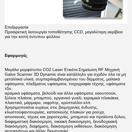
Επεξεργασία
Προαιρετική λειτουργία τοποθέτησης CCD, μεγαλύτερη ακρίβεια
για την κοπή έντυπου φύλλου
Εφαρμογές
Μεγάλο μορφότυπο CO2 Laser Ετικέτα Σημείωση RF Μηχανή
Galvo Scanner 3D Dynamic είναι κατάλληλο για σχεδόν όλα τα μη
μεταλλικά υλικά, συμπεριλαμβανομένου του δέρματος, μαλακά
υφάσματα, πλεξίματος υφάσματα, τοιχογραφία τέχνης, υφάσματα
τζιν,
ιεραμικά υφάσματα, βελούδι και άλλα υφάσματα, καουτσούκ,
ξύλινα πλαίσια, μπαμπού, οργανικό γυαλί, κεραμικά πλακάκια,
πλαστικά, μάρμαρο, νεφρίτης, κρύσταλλοι κλπ.
Χρησιμοποιείται ευρέως στις βιομηχανίες ένδυσης,
κλωστοϋφαντουργίας, κατασκευής πλακών για ρούχα,
αποσκευές, τέχνες και χειροτεχνίες, μπαμπού και προϊόντα ξύλου,
διαφημιστική διακόσμηση, οικιακή διακόσμηση, ξενοδοχειακή
διακόσμηση, διαφήμιση, διακόσμηση εκθέσεων, διακόσμηση
αυτοκινήτων και άλλες βιομηχανίες.