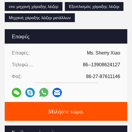
cnc μηχανή χάραξης λέιζερ
Εξοπλισμός χάραξης λέιζερ
Μηχανή χάραξης λέιζερ μετάλλων
Επαφές
Επαφές:
Ms. Sherry Xiao
Τηλεφώνημα:
86--13908624127
Φαξ:
86-27-87611146
Μιλήστε τώρα.