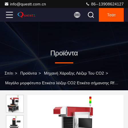
info@questt.com.cn
86--13908624127
Τσάτ
Προϊόντα
Σπίτι
>
Προϊόντα
>
Μηχανή Χάραξης Λέιζερ Του CO2
>
Μεγάλο μορφότυπο Ετικέτα λέιζερ CO2 Ετικέτα σήμανσης Rf
Μηχανή Galvo Scanner 3D δυναμική