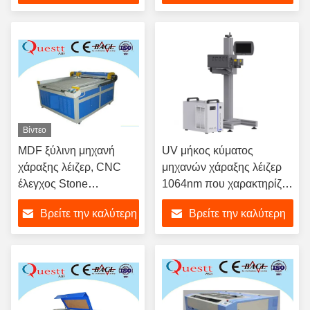
1.3x2.5M
τιμή
τιμή
Βίντεο
MDF ξύλινη μηχανή
UV μήκος κύματος
χάραξης λέιζερ, CNC
μηχανών χάραξης λέιζερ
έλεγχος Stone
1064nm που χαρακτηρίζει
επιτροπής που
την ταχύτητα ≤12000mm/s
Βρείτε την καλύτερη
Βρείτε την καλύτερη
χαράσσει τον εξοπλισμό
τιμή
τιμή