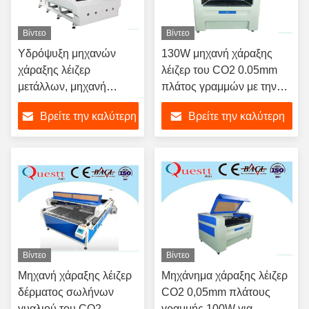
Βίντεο
Βίντεο
Υδρόψυξη μηχανών
130W μηχανή χάραξης
χάραξης λέιζερ
λέιζερ του CO2 0.05mm
μετάλλων, μηχανή
πλάτος γραμμών με την
χαρακτικής λέιζερ του
περιστροφική σύνδεση
Βρείτε την καλύτερη
Βρείτε την καλύτερη
CO2 υψηλής ταχύτητας
τιμή
τιμή
Βίντεο
Βίντεο
Μηχανή χάραξης λέιζερ
Μηχάνημα χάραξης λέιζερ
δέρματος σωλήνων
CO2 0,05mm πλάτους
γυαλιού του CO2
γραμμής 100W για