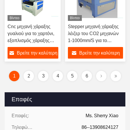
Βίντεο
Βίντεο
Cnc μηχανή χάραξης
Stepper μηχανή χάραξης
γυαλιού για το χαρτόνι,
λέιζερ του CO2 μηχανών
εξοπλισμός χάραξης
1-1000mm/S για το
λέιζερ 100 Watt
χαρτόνι/το χαρτόνι
Βρείτε την καλύτερη
Βρείτε την καλύτερη
τιμή
τιμή
1
2
3
4
5
6
Επαφές
Επαφές:
Ms. Sherry Xiao
Τηλεφώνημα:
86--13908624127