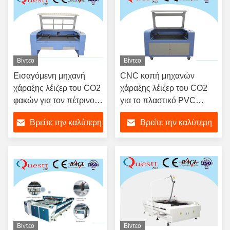
Βίντεο
Βίντεο
Εισαγόμενη μηχανή
CNC κοπή μηχανών
χάραξης λέιζερ του CO2
χάραξης λέιζερ του CO2
φακών για τον πέτρινο
για το πλαστικό PVC
μαρμάρινο γρανίτη
ακρυλικό 130W ABS PP
Βρείτε την καλύτερη
Βρείτε την καλύτερη
1.6x1M κεραμικών
κεραμιδιών
τιμή
τιμή
Βίντεο
Βίντεο