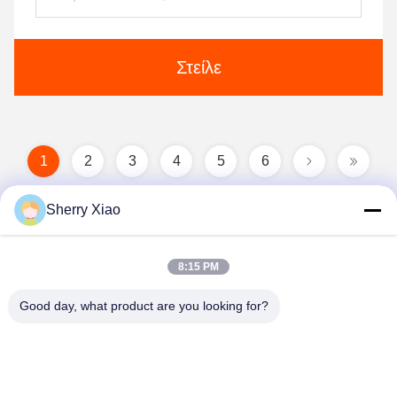
Στείλε
1
2
3
4
5
6
Sherry Xiao
8:15 PM
Good day, what product are you looking for?
Wuhan Questt ASIA Technology Co., Ltd.
info@questt.com.cn