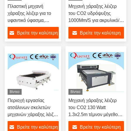
Πλαστική μηχανή
Μηχανή χάραξης λέιζερ
χάραξης λέιζερ για το
του CO2 υδρόψυξης
υφαντικό ύφασμα,
1000Mm/S για ακρυλικό/
μηχανήματα χάραξης
ξύλινος/το πλαστικό
Βρείτε την καλύτερη
Βρείτε την καλύτερη
λέιζερ 200W
τιμή
τιμή
Βίντεο
Βίντεο
Περιοχή εργασίας
Μηχανή χάραξης λέιζερ
ατσάλινων σκελετών
του CO2 130 Watt
μηχανών χάραξης λέιζερ
1.3x2.5m τέμνον μέγεθος
του CO2 ελέγχου
για το πλαστικό/ξύλινο
Βρείτε την καλύτερη
Βρείτε την καλύτερη
επιτροπής USB 150W
φύλλο