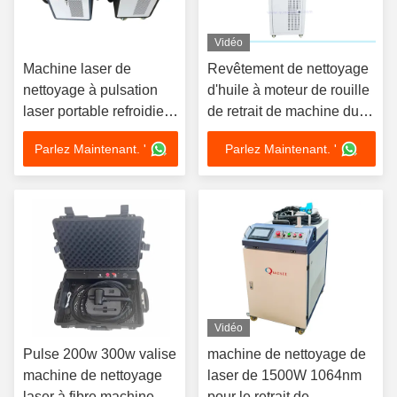
Vidéo
Machine laser de
Revêtement de nettoyage
nettoyage à pulsation
d'huile à moteur de rouille
laser portable refroidie à
de retrait de machine du
l'air pour nettoyer les
laser 100W de
Parlez Maintenant. '
Parlez Maintenant. '
surfaces métalliques et
refroidissement à l'air
éliminer la peinture du
bois 200W
Vidéo
Pulse 200w 300w valise
machine de nettoyage de
machine de nettoyage
laser de 1500W 1064nm
laser à fibre machine de
pour le retrait de