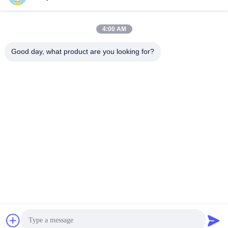
4:00 AM
Good day, what product are you looking for?
Wuhan Questt ASIA Technology Co., Ltd.
info@questt.com.cn
86--13908624127
Bâtiment d'A7-101, de Hangyu, université Sci de Wuhan
et parc de technologie, réalisateur de pointe de lac est.
Zone, Wuhan, Hubei, Chine
La Chine est bonne. Qualité Machine de nettoyage de laser
Le fournisseur. 2016-2026 Wuhan Questt ASIA Technology
Co., Ltd. Tout. Les droits sont réservés.