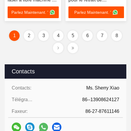
détachement de rouille
revêtement industriel
Parlez Maintenant. '
Parlez Maintenant. '
1
2
3
4
5
6
7
8
Contacts
Contacts:
Ms. Sherry Xiao
Télégramme:
86--13908624127
Faxeur:
86-27-87611146