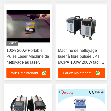
Vidéo
100w 200w Portable
Machine de nettoyage
Pulse Laser Machine de
laser à fibre pulsée JPT
nettoyage au laser
MOPA 100W 200W facile
portable
à utiliser pour le nettoyage
Parlez Maintenant. '
Parlez Maintenant. '
de la rouille, de la
peinture, du bois et du
métal