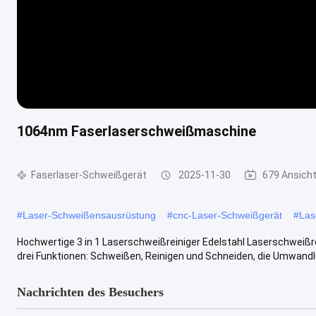
1064nm Faserlaserschweißmaschine
Faserlaser-Schweißgerät
2025-11-30
679 Ansich
#
Laser-Schweißensausrüstung
#
cnc-Laser-Schweißgerät
#
Las
Hochwertige 3 in 1 Laserschweißreiniger Edelstahl Laserschwei
drei Funktionen: Schweißen, Reinigen und Schneiden, die Umwandlun
Nachrichten des Besuchers