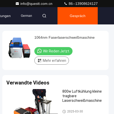
info@questt.com.cn
86--13908624127
ltungen
Gespräch
German
1064nm Faserlaserschweißmaschine
Wir Reden Jetzt.
Mehr erfahren
Verwandte Videos
800w Luftkühlung kleine
tragbare
Laserschweißmaschine
Faserlaser-Schweißgerät
2025-03-30