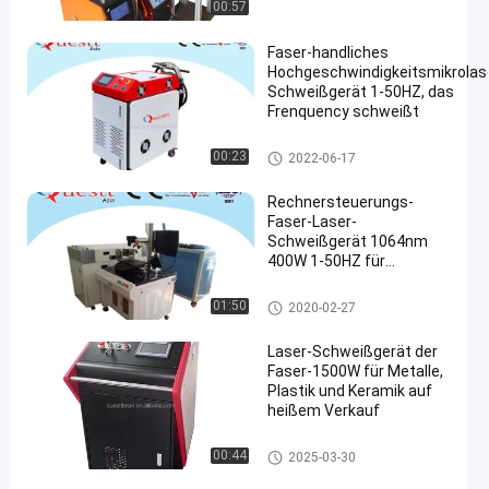
00:57
Faser-handliches
Hochgeschwindigkeitsmikrolas
Schweißgerät 1-50HZ, das
Frenquency schweißt
Faserlaser-Schweißgerät
00:23
2022-06-17
Rechnersteuerungs-
Faser-Laser-
Schweißgerät 1064nm
400W 1-50HZ für
Metallform
Faserlaser-Schweißgerät
01:50
2020-02-27
Laser-Schweißgerät der
Faser-1500W für Metalle,
Plastik und Keramik auf
heißem Verkauf
Faserlaser-Schweißgerät
00:44
2025-03-30