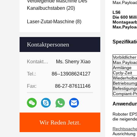
Verbiegende Maschine Des
Max.Payload
Kanalbuchstaben
(20)
LS6
Die 600 Mil
Laser-Zutat-Maschine
(8)
Montagearbe
Max.Payloa
Spezifikat
Kontaktpersonen
Vorbildlich
Kontaktpersonen:
Ms. Sherry Xiao
Max.Payloa
Armlänge
Cycly-Zeit
Tel.:
86--13908624127
Wiederholba
Betriebsumg
Fax:
86-27-87611146
Befestigung
Compiant-Pr
Anwendu
Roboter EPS
die neigende
Wir Reden Jetzt.
Rechtssache
Ausrichtung 