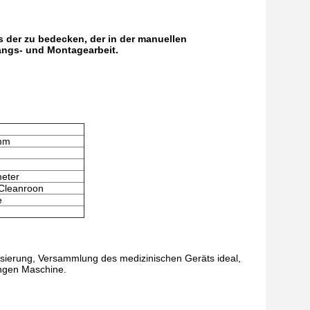
s der zu bedecken, der in der manuellen
angs- und Montagearbeit.
amm
meter
Cleanroon
e
sierung, Versammlung des medizinischen Geräts ideal,
ungen Maschine.