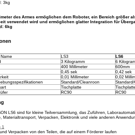
: 3kg
limeter des Armes ermöglichen dem Roboter, ein Bereich größer al
it verwendet wird und ermöglichen glatter Integration für Überg
d: 6kg
ionen
er Name
LS3
LS6
d
3 Kilogramm
6 Kilogr
400 Millimeter
600mm
0,45 sek
0,42 sek
rkeit
0,01 Millimeter
0,02 Milli
ebungsspezifikationen
Standard/Cleanroon
Standard/
sart
Tischplatte
Tischplatt
üfer
RC90
RC90
ng
ON LS6 sind für kleine Teilversammlung, das Zuführen, Laborautomati
, Materialtransport, Verpacken, Elektronik und viele anderen Anwend
 1
und Verpacken von den Teilen, die auf einem Förderer laufen