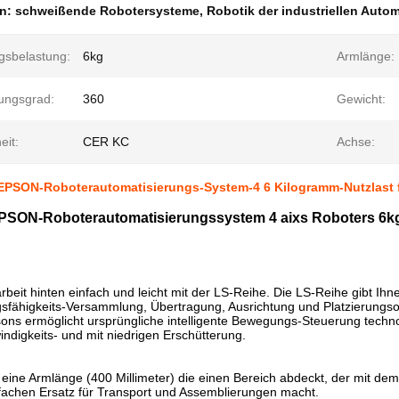
en:
schweißende Robotersysteme
,
Robotik der industriellen Auto
gsbelastung:
6kg
Armlänge:
ngsgrad:
360
Gewicht:
eit:
CER KC
Achse:
EPSON-Roboterautomatisierungs-System-4 6 Kilogramm-Nutzlast f
EPSON-Roboterautomatisierungssystem 4 aixs Roboters 6kg 
beit hinten einfach und leicht mit der LS-Reihe. Die LS-Reihe gibt Ihne
gsfähigkeits-Versammlung, Übertragung, Ausrichtung und Platzierungs
sons ermöglicht ursprüngliche intelligente Bewegungs-Steuerung techno
digkeits- und mit niedrigen Erschütterung.
eine Armlänge (400 Millimeter) die einen Bereich abdeckt, der mit dem 
fachen Ersatz für Transport und Assemblierungen macht.