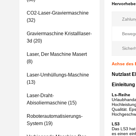
Hervorheb
CO2-Laser-Graviermaschine
Zahlun
(32)
Graviermaschine Kristalllaser-
Bewegu
3d
(20)
Sicherh
Laser, Der Maschine Masert
(8)
Achse des 
Nutzlast 
Laser-Umhüllungs-Maschine
(13)
Einleitung
Ls-Reihe
Laser-Draht-
Urlaubhandar
Abisoliermaschine
(15)
Hochleistun
Qualität. Ep
Hochgeschwin
Roboterautomatisierungs-
System
(19)
LS3
Das LS3 hat 
es einen ein