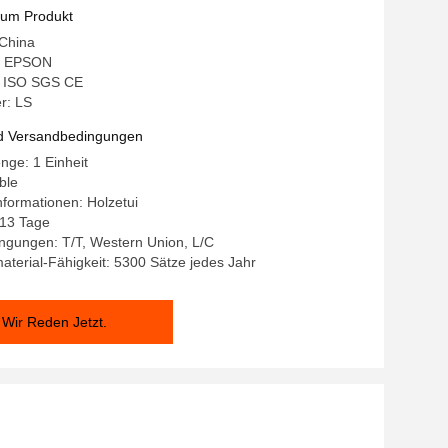
tigungsstraße
zum Produkt
 China
: EPSON
g: ISO SGS CE
r: LS
d Versandbedingungen
nge: 1 Einheit
ble
formationen: Holzetui
- 13 Tage
ngungen: T/T, Western Union, L/C
terial-Fähigkeit: 5300 Sätze jedes Jahr
Wir Reden Jetzt.