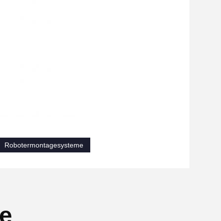
Robotermontagesysteme
se