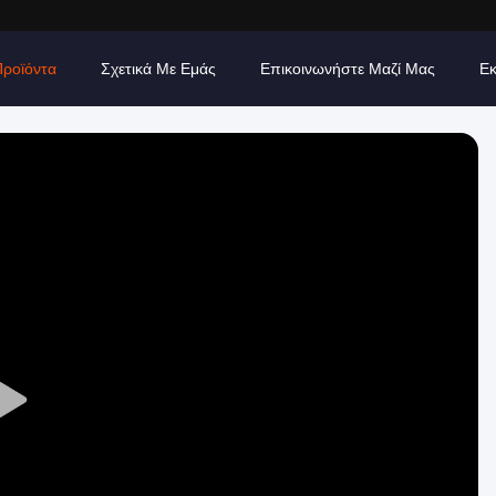
Προϊόντα
Σχετικά Με Εμάς
Επικοινωνήστε Μαζί Μας
Εκ
Play
Video