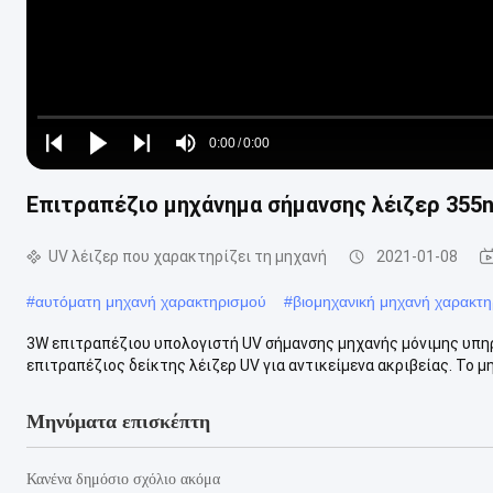
Loaded
:
0%
0:00
/
0:00
Play
Play
Play
Mute
Current
Duration
next
next
Επιτραπέζιο μηχάνημα σήμανσης λέιζερ 355
Time
UV λέιζερ που χαρακτηρίζει τη μηχανή
2021-01-08
#
αυτόματη μηχανή χαρακτηρισμού
#
βιομηχανική μηχανή χαρακτ
3W επιτραπέζιου υπολογιστή UV σήμανσης μηχανής μόνιμης υπ
επιτραπέζιος δείκτης λέιζερ UV για αντικείμενα ακριβείας. Το μη
Μηνύματα επισκέπτη
Κανένα δημόσιο σχόλιο ακόμα