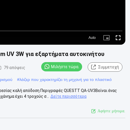
Auto
Picture-
Fullscre
in-
Picture
nm UV 3W για εξαρτήματα αυτοκινήτου
Μιλήστε τώρα.
Συμμετοχή
79 απόψεις
ηρισμού
#
λέιζερ που χαρακτηρίζει τη μηχανή για το πλαστικό
ηρεσίας καλή απόδοση Περιγραφές QUESTT QA-UV3Bείναι ένας
χάνημα έχει 4 τροχούς σ...
Δείτε περισσότερα
Αφήστε μήνυμα.