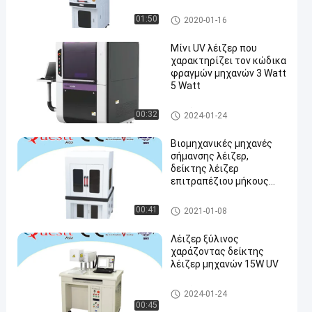
τα ακριβή στοιχεία
UV λέιζερ που χαρακτηρίζει
01:50
2020-01-16
τη μηχανή
Μίνι UV λέιζερ που
χαρακτηρίζει τον κώδικα
φραγμών μηχανών 3 Watt
5 Watt
en
UV λέιζερ που χαρακτηρίζει
00:32
2024-01-24
τη μηχανή
Βιομηχανικές μηχανές
σήμανσης λέιζερ,
δείκτης λέιζερ
επιτραπέζιου μήκους
κύματος 355 nm
UV λέιζερ που χαρακτηρίζει
00:41
2021-01-08
τη μηχανή
Λέιζερ ξύλινος
χαράζοντας δείκτης
λέιζερ μηχανών 15W UV
UV λέιζερ που χαρακτηρίζει
2024-01-24
τη μηχανή
00:45