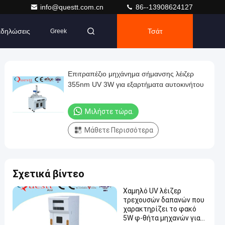
info@questt.com.cn
86--13908624127
δηλώσεις
Τσάτ
Greek
Επιτραπέζιο μηχάνημα σήμανσης λέιζερ
355nm UV 3W για εξαρτήματα αυτοκινήτου
Μιλήστε τώρα.
Μάθετε Περισσότερα
Σχετικά βίντεο
Χαμηλό UV λέιζερ
τρεχουσών δαπανών που
χαρακτηρίζει το φακό
5W φ-θήτα μηχανών για