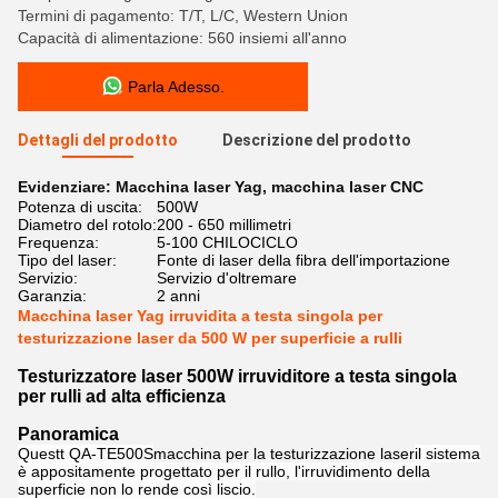
Termini di pagamento: T/T, L/C, Western Union
Capacità di alimentazione: 560 insiemi all'anno
Parla Adesso.
Dettagli del prodotto
Descrizione del prodotto
Evidenziare:
Macchina laser Yag
,
macchina laser CNC
Potenza di uscita:
500W
Diametro del rotolo:
200 - 650 millimetri
Frequenza:
5-100 CHILOCICLO
Tipo del laser:
Fonte di laser della fibra dell'importazione
Servizio:
Servizio d'oltremare
Garanzia:
2 anni
Macchina laser Yag irruvidita a testa singola per
testurizzazione laser da 500 W per superficie a rulli
Testurizzatore laser 500W irruviditore a testa singola
per rulli ad alta efficienza
Panoramica
Questt QA-TE500S
macchina per la testurizzazione laser
il sistema
è appositamente progettato per il rullo, l'irruvidimento della
superficie non lo rende così liscio.