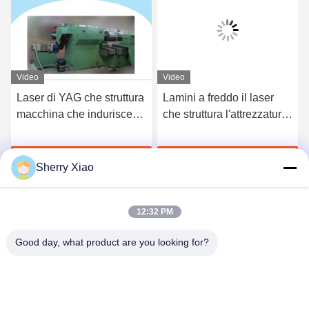
Video
Video
Laser di YAG che struttura
Lamini a freddo il laser
macchina che indurisce
che struttura l'attrezzatura
1070nm lunghezza d'onda
del laser di CNC di
2000W con il braccio
larghezza di impulso della
Parla Adesso.
Parla Adesso.
robot
macchina 10us per
Sherry Xiao
metallo
12:32 PM
Good day, what product are you looking for?
Wuhan Questt ASIA Technology Co., Ltd.
info@questt.com.cn