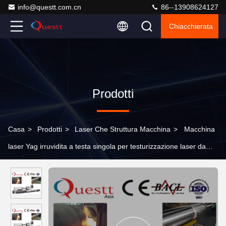
info@questt.com.cn
86--13908624127
Chiacchierata
Prodotti
Casa
>
Prodotti
>
Laser Che Struttura Macchina
>
Macchina
laser Yag irruvidita a testa singola per testurizzazione laser da
500 W per superficie a rulli