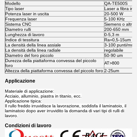
Modello
QA-TE500S
Tipo laser
Laser a fibra imp
Potenza laser in uscita
20-500 W
Frequenza laser
5-100 KHz
Sistema CNC
Siemens o altri
Diametro rulli
200-650 mm
Lunghezza di lavoro
0-5,3 m
Indice di tessitura
Ra=0,5-15um
La densità della linea assiale
3-100 punti/mm
La densità della linea radiale
regolabile
Diametro del foro piccolo
50-90 um
Durezza della piattaforma convessa del piccolo
AT>800
foro
Altezza della piattaforma convessa del piccolo foro
2-25um
Applicazione
Materiale di applicazione:
Acciaio, alluminio, piastra in titanio, ecc.
Applicazione tipica:
Il rullo freddo irruvidisce la lavorazione, soddisfa il laminatoio, il
laminatoio dopo aver irruvidito la domanda di vari tipi di rulli di
lavoro.
Condizioni di lavoro