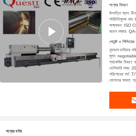
পণ্যের বিবরণ
উৎপত্তি স্থল: চীন
পরিচিতিমুলক না
সাক্ষ্যদান: IS
মডেল নম্বার: 
পেমেন্ট ও শিপিংয়ের 
ন্যূনতম চাহিদার পর
মূল্য: negotiabl
প্যাকেজিং বিবরণ: ক
ডেলিভারি সময়: 2
পরিশোধের শর্ত: T/T
যোগানের ক্ষমতা: 
পণ্যের বর্ণনা