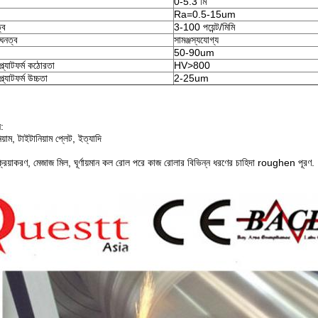
0-5.3 মি
Ra=0.5-15um
্ব
3-100 পয়েন্ট/মিমি
 ঘনত্ব
সামঞ্জস্যযোগ্য
50-90um
্ল্যাটফর্ম কঠোরতা
HV>800
ল্যাটফর্ম উচ্চতা
2-25um
:
িয়াম, টাইটানিয়াম প্লেট, ইত্যাদি
্রিয়াকরণ, মেজাজ মিল, ঘূর্ণায়মান কল রোল পরে কাজ রোলার বিভিন্ন ধরণের চাহিদা roughen পূরণ.