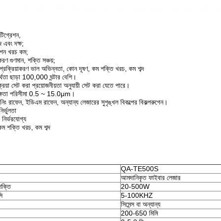
্টিগ্রেশন,
এবং দক্ষ;
েশন খরচ কম;
াকরণ গুণমান, শক্তি সঞ্চয়;
প্রক্রিয়াকরণ ভাল অভিন্নতা, কোন দূষণ, কম শক্তি খরচ, কম শব্দ
্থতা ছাড়া 100,000 ঘন্টার বেশি।
ক্রিয়া সেট করা প্রয়োজনীয়তা অনুযায়ী সেট করা যেতে পারে।
রুক্ষতা পরিসীমা 0.5 ~ 15.0μm।
িং রাফেন, ইডিএম রাফেন, অন্যান্য লেজারের সুশৃঙ্খল বিকল্পের বিকল্প
রুগেন।
 নির্ভুলতা
নির্ভরযোগ্য
কম শক্তি খরচ, কম শব্দ
QA-TE500S
আমদানিকৃত ফাইবার লেজার
ক্তি
20-500W
সি
5-100KHZ
সিমেন্স বা অন্যান্য
200-650 মিমি