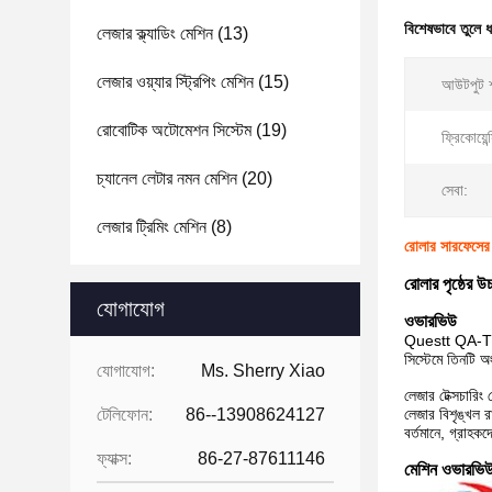
বিশেষভাবে তুলে 
লেজার ক্ল্যাডিং মেশিন
(13)
লেজার ওয়্যার স্ট্রিপিং মেশিন
(15)
আউটপুট শ
রোবোটিক অটোমেশন সিস্টেম
(19)
ফ্রিকোয়েন্
চ্যানেল লেটার নমন মেশিন
(20)
সেবা:
লেজার ট্রিমিং মেশিন
(8)
রোলার সারফেসের 
রোলার পৃষ্ঠের 
যোগাযোগ
ওভারভিউ
Questt QA-
সিস্টেমে তিনটি অ
যোগাযোগ:
Ms. Sherry Xiao
লেজার টেক্সচারিং
টেলিফোন:
86--13908624127
লেজার বিশৃঙ্খল র
বর্তমানে, গ্রাহক
ফ্যাক্স:
86-27-87611146
মেশিন ওভারভি