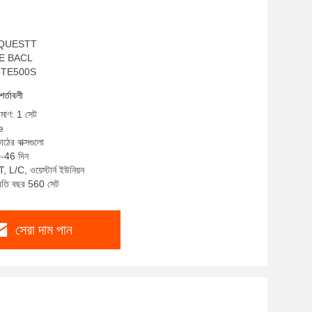
ম: QUESTT
O CE BACL
QA-TE500S
শর্তাবলী
িমাণ: 1 সেট
e
াঠের বাক্সগুলো
0-46 দিন
, L/C, ওয়েস্টার্ন ইউনিয়ন
প্রতি বছর 560 সেট
সেরা দাম পান