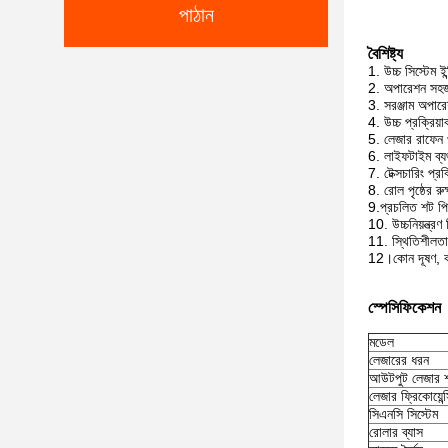
পাঠান
বৈশিষ্ট্য
1. উচ্চ সিস্টেম ইন
2. অপারেশন সহজ 
3. সরঞ্জাম অপার
4. উচ্চ প্রক্রিয়
5. লেজার রাফেন 
6. লাইফটাইম ব্যর
7. টেক্সচারিং প্র
8. রোল পৃষ্ঠের 
9.
প্রচলিত শট পিন
10. উচ্চ
নিয়ন্ত্রণ
11. স্থিতিশীলতা 
12।
কোন দূষণ, 
স্পেসিফিকেশন
মডেল
লেজারের ধরন
আউটপুট লেজার শ
লেজার ফ্রিকোয়েন্
সিএনসি সিস্টেম
রোলার ব্যাস