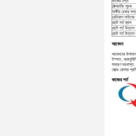
কাজের দৈর্ঘ্য
টেক্সচারিং সূচক
অক্ষীয় রেখার ঘনত
রেডিয়াল লাইনের
ছোট গর্ত ব্যাস
ছোট গর্ত উত্তল প
ছোট গর্ত উত্তল প্
আবেদন
আবেদনের উপাদান
ইস্পাত, অ্যালুমিন
সাধারণ দরখাস্ত:
কোল্ড রোলার প্রক
কাজের শর্ত