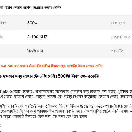
ধরা:
ইয়াগ লেজার মেশিন
,
সিএনসি লেজার মেশিন
ক্তি:
500w
রোল ব্যাস:
সি:
5-100 KHZ
লেজারের ধরন:
বিদেশী সেবা
ওয়ারেন্টি:
জন্য 500W লেজার টেক্সচারিং মেশিন সিঙ্গেল হেড রাফেনিং ইয়াগ লেজার মেশিন
উচ্চ দক্ষতার জন্য লেজার টেক্সচারিং মেশিন 500W সিগল হেড রুফেনিং
TE500S
লেজার টেক্সচারিং মেশিন
সিস্টেমটি বিশেষভাবে রোলারের জন্য ডিজাইন করা হয়েছে, পৃষ্ঠটিকে র
ংশ রয়েছে: ফাইবার লেজার, কন্ট্রোল সিস্টেম এবং গার্হস্থ্য সিএনসি কন্ট্রোলার।ফাইবার লেজার ডিভাই
 মেশিন গ
একটি রোল পৃষ্ঠ তৈরি করুন d
বিভক্ত পিট, যা বিভিন্ন ধরনের পূরণ করতে পারে
চাহিদা
সারফেস 
াফেন প্রযুক্তি বিশ্বের জন্য প্রথম
স্বাধীন গবেষণা এবং উন্নয়ন, এবং প্রযুক্তি পেটেন্ট একটি সংখ্যা 
দের অনুরোধ অনুযায়ী সিস্টেমে একক মাথা এবং ডবল হেড পছন্দ রয়েছে।
উ