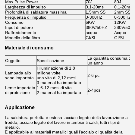
Max Pulse Power
70J
80J
Larghezza di impulso
0.1-20ms
0.1-20ms
Profondità di saldatura massima
1.5mm SS
2mm SS
Frequenza di impulso
0-300HZ
0-300HZ
Consumo
6KW
12KW
Input di potere
380V/50HZ
380V/50H
Raffreddamento
acqua
Acqua
Modello della fibra
GI/SI
GI/SI
Materiale di consumo
La quantità consuma di
Oggetto
Specificazione
un anno
l'illuminazione di 1,8
Lampada allo
milione volte
2-6 pc
xeno importata
una vita di 2,12 mesi
3.material ha importato
Lente importata
1.6-12 mesi di vita
2-4pcs
di protezione
2.material ha importato
Applicazione
La saldatura perfetta
è estesa: acciaio legato della lavorazione a
freddo, acciaio legato del lavoro in ambienti caldi,
tutti i tipi di
metallo.
È applicabile ai materiali metallici quali l'acciaio di qualità della