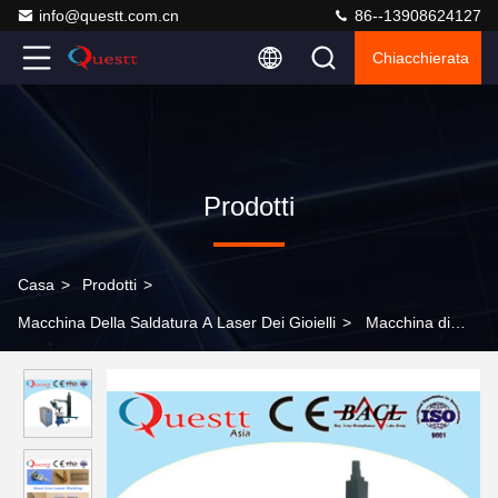
info@questt.com.cn
86--13908624127
Chiacchierata
Prodotti
Casa
>
Prodotti
>
Macchina Della Saldatura A Laser Dei Gioielli
>
Macchina di
Crane Arm Jewelry Laser Welding per l'oro 400W d'argento,
regolatore della muffa dello SpA