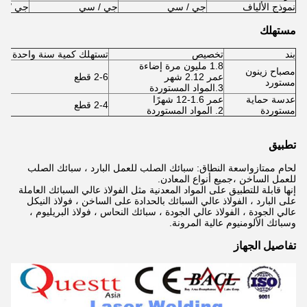
نموذج الألياف
جي / سي
جي / سي
جي / س
مستهلك
بند
تخصيص
تستهلك كمية سنة واحدة
م
1.8 مليون مرة إضاءة
مصباح زينون
عمر 2.12 شهر
2-6 قطع
مستورد
3.المواد المستوردة
عدسة حماية
عمر 1.6-12 شهرًا
2-4 قطع
مستوردة
2. المواد المستوردة
تطبيق
لحام ممتاز
واسعة النطاق: سبائك الصلب للعمل البارد ، سبائك الصلب
للعمل الساخن ،
جميع أنواع المعادن.
إنها قابلة للتطبيق على المواد المعدنية مثل الفولاذ عالي السبائك العاملة
على البارد ، الفولاذ عالي السبائك بالحدادة على الساخن ، فولاذ النيكل
عالي الجودة ، الفولاذ عالي الجودة ، سبائك النحاس ، فولاذ البريليوم ،
وسبائك الألومنيوم عالية المرونة.
تفاصيل الجهاز