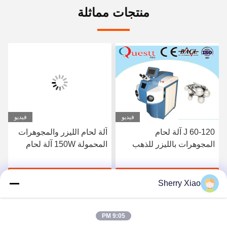
منتجات مماثلة
فيديو
فيديو
60-120 J آلة لحام
آلة لحام الليزر والمجوهرات
المجوهرات بالليزر للذهب
المحمولة 150W آلة لحام
والفضة والصلب شهادة CE
الليزر الصغيرة
احصل على أفضل سعر
احصل على أفضل سعر
Sherry Xiao
9:05 PM