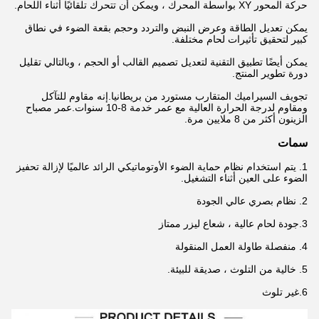
حركة المحور XY بواسطة المحرك ، ويمكن أن تتحرك تلقائيًا أثناء اللحام.
يمكن تعديل الطاقة وعرض النبض والتردد وحجم بقعة الضوء في نطاق
كبير لتحقيق تأثيرات لحام مختلفة.
يمكن أيضًا تطبيق التقنية لتعديل تصميم القالب أو الحجم ، وبالتالي تقليل
دورة تطوير المنتج.
تجويف السيراميك المتقارب مستورد من بريطانيا.إنه مقاوم للتآكل
ومقاوم لدرجة الحرارة العالية مع عمر خدمة 8-10 سنوات.عمر مصباح
الزينون أكثر من 8 ملايين مرة.
سمات
1. يتم استخدام نظام حماية الضوء الأوتوماتيكي الرائد عالميًا لإزالة تحفيز
الضوء على العين أثناء التشغيل.
2. نظام بصري عالي الجودة
3.
جودة لحام عالية ، شعاع ليزر ممتاز
4. منفصلة طاولة العمل المنقولة
5. خالية من التلوث ، صديقة للبيئة.
6.
غير تلوث