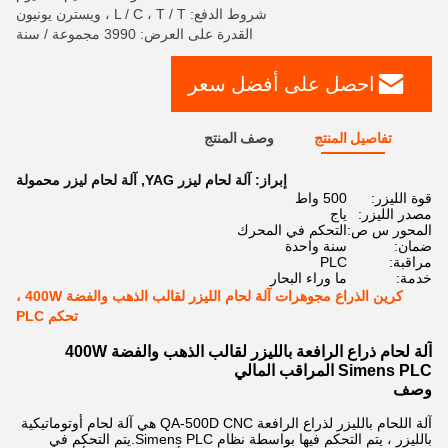
شروط الدفع: L / C ، T / T ، ويسترن يونيون
القدرة على العرض: 3990 مجموعة / سنة
احصل على أفضل سعر
تفاصيل المنتج
وصف المنتج
إبراز:
آلة لحام ليزر YAG
,
آلة لحام ليزر محمولة
قوة الليزر:
500 واط
مصدر الليزر:
ياج
المحور س ص:
التحكم في المحرك
ضمان:
سنة واحدة
مراقبة:
PLC
خدمة:
ما وراء البحار
كرين الذراع مجوهرات آلة لحام الليزر لقالب الذهب والفضة 400W ،
تحكم PLC
آلة لحام ذراع الرافعة بالليزر لقالب الذهب والفضة 400W
Simens PLC المراقب المالي
وصف
آلة اللحام بالليزر لذراع الرافعة QA-500D CNC هي آلة لحام أوتوماتيكية
بالليزر ، يتم التحكم فيها بواسطة نظام Simens PLC.يتم التحكم في