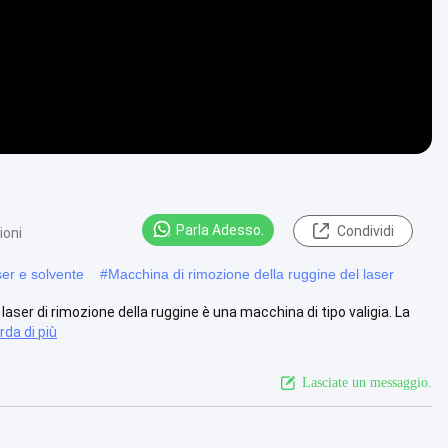
Parla Adesso.
Condividi
ioni
ser e solvente
#
Macchina di rimozione della ruggine del laser
ser di rimozione della ruggine è una macchina di tipo valigia. La
rda di più
Lasciate un messaggio.