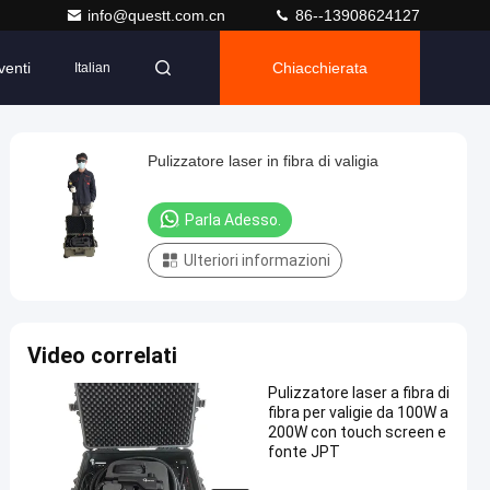
info@questt.com.cn
86--13908624127
venti
Chiacchierata
Italian
Pulizzatore laser in fibra di valigia
Parla Adesso.
Ulteriori informazioni
Video correlati
Pulizzatore laser a fibra di
fibra per valigie da 100W a
200W con touch screen e
fonte JPT