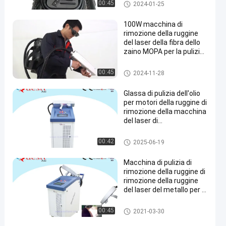
Macchina di pulizia del laser
00:45
2024-01-25
100W macchina di
rimozione della ruggine
del laser della fibra dello
zaino MOPA per la pulizia
dei graffiti
Rimozione della ruggine del la
00:45
2024-11-28
ser
Glassa di pulizia dell'olio
per motori della ruggine di
rimozione della macchina
del laser di
raffreddamento a aria
100W
Macchina di pulizia del laser
00:42
2025-06-19
Macchina di pulizia di
rimozione della ruggine di
rimozione della ruggine
del laser del metallo per la
pulizia dell'olio della
ruggine della pittura
Macchina di pulizia del laser
00:45
2021-03-30