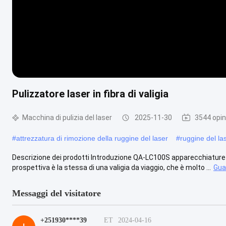
Pulizzatore laser in fibra di valigia
Macchina di pulizia del laser
2025-11-30
3544 opin
#
attrezzatura di rimozione della ruggine del laser
#
ruggine del la
Descrizione dei prodotti Introduzione QA-LC100S apparecchiature la
prospettiva è la stessa di una valigia da viaggio, che è molto ...
Gua
Messaggi del visitatore
+251930****39
ET
2024-04-16