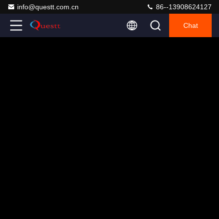
info@questt.com.cn
86--13908624127
Chat