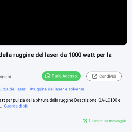
lla ruggine del laser da 1000 watt per la
Parla Adesso.
Condividi
inioni
lizia del laser
#
ruggine del laser e solvente
 per pulizia della pittura della ruggine Descrizione: QA-LC100 è
..
Guarda di più
Lasciate un messaggio.