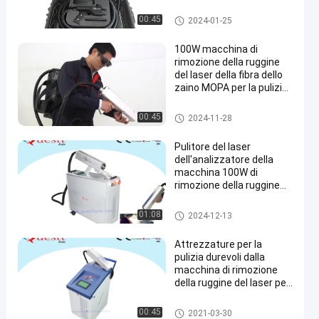
Macchina di pulizia del laser
00:45
2024-01-25
100W macchina di
rimozione della ruggine
del laser della fibra dello
zaino MOPA per la pulizia
dei graffiti
Rimozione della ruggine del la
00:45
2024-11-28
ser
Pulitore del laser
dell'analizzatore della
macchina 100W di
rimozione della ruggine
del laser della fibra di
Hanheld
Rimozione della ruggine del la
01:08
2024-12-13
ser
Attrezzature per la
pulizia durevoli dalla
macchina di rimozione
della ruggine del laser per
la linea di saldatura della
pittura della ruggine
Rimozione della ruggine del la
00:45
2021-03-30