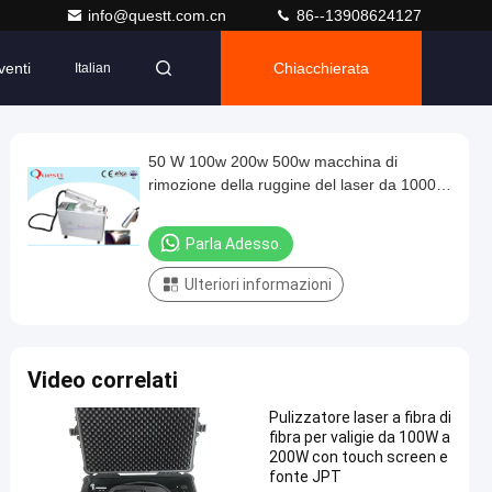
info@questt.com.cn
86--13908624127
venti
Chiacchierata
Italian
50 W 100w 200w 500w macchina di
rimozione della ruggine del laser da 1000
watt per la verniciatura della pulizia
Parla Adesso.
Ulteriori informazioni
Video correlati
Pulizzatore laser a fibra di
fibra per valigie da 100W a
200W con touch screen e
fonte JPT