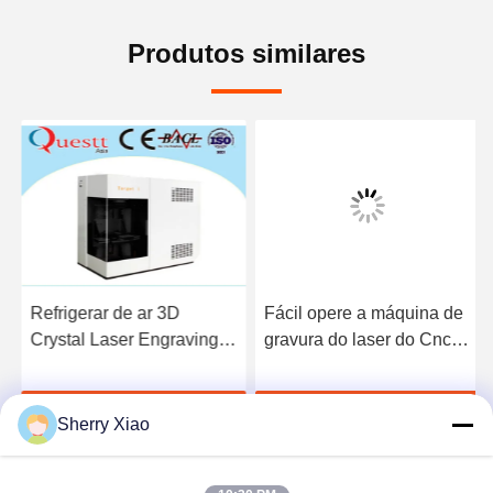
Produtos similares
Refrigerar de ar 3D
Fácil opere a máquina de
Crystal Laser Engraving
gravura do laser do Cnc, o
Machine 3W para a
laser 3d superior
produção do retrato
gravando o estábulo da
Falem Agora.
Falem Agora.
máquina
Sherry Xiao