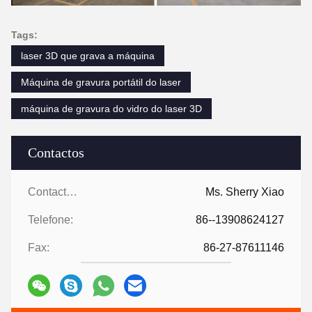
Tags:
laser 3D que grava a máquina
Máquina de gravura portátil do laser
máquina de gravura do vidro do laser 3D
Contactos
Contactos:
Ms. Sherry Xiao
Telefone:
86--13908624127
Fax:
86-27-87611146