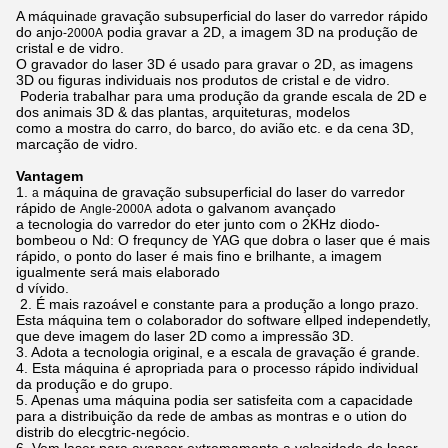
A máquina
gravação subsuperficial do laser do varredor rápido
de
do
anjo
podia gravar a 2D, a imagem 3D na produção de
-2000A
cristal e de vidro.
O gravador do laser 3D é usado para gravar o 2D, as imagens
3D ou figuras individuais nos produtos de cristal e de vidro.
Poderia trabalhar para uma produção da grande escala de 2D e
dos animais 3D & das plantas, arquiteturas, modelos
como a mostra do carro, do barco, do avião etc. e da cena 3D,
marcação de vidro.
Vantagem
1.
máquina de gravação subsuperficial do laser do varredor
a
rápido de
adota o galvanom avançado
Angle-2000A
a tecnologia do varredor do eter junto com o 2KHz diodo-
bombeou o Nd: O frequncy de YAG que dobra o laser que é mais
rápido, o ponto do laser é mais fino e brilhante, a imagem
igualmente será mais elaborado
d vívido.
2. É mais razoável e constante para a produção a longo prazo.
Esta máquina tem o colaborador do software ellped independetly,
que deve imagem do laser 2D como a impressão 3D.
3. Adota a tecnologia original, e a escala de gravação é grande.
4. Esta máquina é apropriada para o processo rápido individual
da produção e do grupo.
5. Apenas uma máquina podia ser satisfeita com a capacidade
para a distribuição da rede de ambas as montras e o ution do
distrib do elecgtric-negócio.