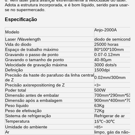
6. Vem laser para avançar extremamente a velocidade do laser.
Adota a estrutura incorporada, e é bom líquido, serido para usar-
se no supermercado.
Especificação
Anjo
-2000A
Modelo
Laser /Wavelength
diodo de semicondut
Vida do diodo
25000 horas
Espaço de trabalho máximo
80*100*100mm
Gravando o passo de ponto
0.07-0.12mm
Gravando o tamanho de ponto
40-80μm
Velocidade de gravação máxima
3000 dots/s
Definição
1500dpi
Precisão da haste do parafuso da linha central
0.02mm/300mm
de Z
Precisão axisrepositioning de Z
<3>
Poder total
500W
Dimensão antes de embalar
700mm*290mm*530m
Dimensão após a embalagem
900mm*400mm*700m
Peso líquido
63Kg
Peso de efetivação
72Kg
Sistema de refrigeração
Refrigerar de ar
Temperatura
15℃~30℃
Umidade do ambiente
<85>
Ar
limpo, gás da não-co