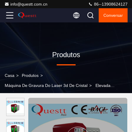
info@questt.com.cn
86--13908624127
Conversar
Produtos
Casa
>
Produtos
>
Máquina De Gravura Do Laser 3d De Cristal
>
Elevada
precisão Mini Laser Engraving Machine, máquina de gravação
Desktop com controle do PC