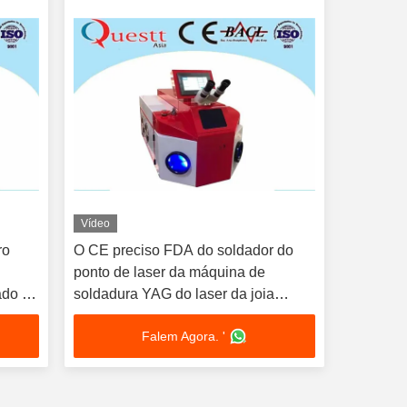
Vídeo
ro
O CE preciso FDA do soldador do
ponto de laser da máquina de
ado a
soldadura YAG do laser da joia
150W concedeu
Falem Agora. '