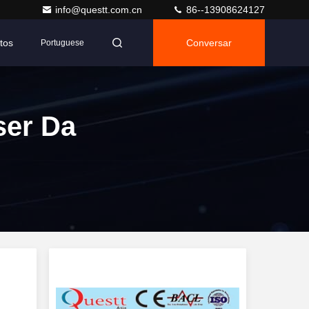
info@questt.com.cn
86--13908624127
tos
Conversar
Portuguese
ser Da