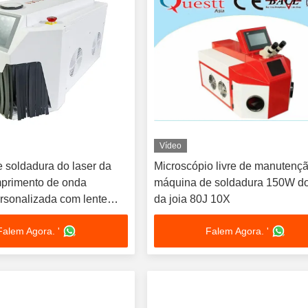
Vídeo
 soldadura do laser da
Microscópio livre de manutenç
mprimento de onda
máquina de soldadura 150W do
sonalizada com lente
da joia 80J 10X
Falem Agora. '
Falem Agora. '