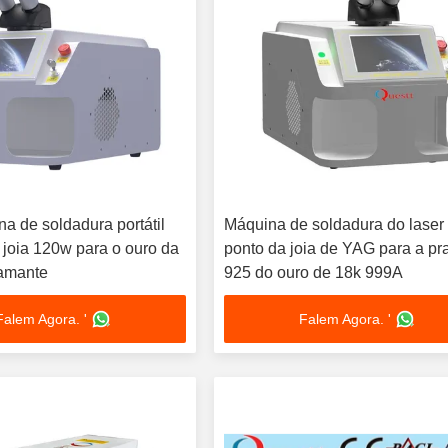
a de soldadura portátil
Máquina de soldadura do laser
 joia 120w para o ouro da
ponto da joia de YAG para a pr
iamante
925 do ouro de 18k 999A
Falem Agora. '
Falem Agora. '