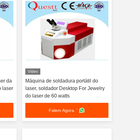
Vídeo
ser da
Máquina de soldadura portátil do
 laser
laser, soldador Desktop For Jewelry
do laser de 60 watts
Falem Agora. '