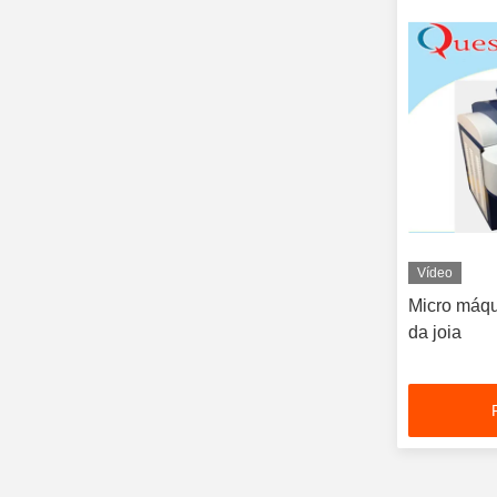
Vídeo
Micro máqu
da joia