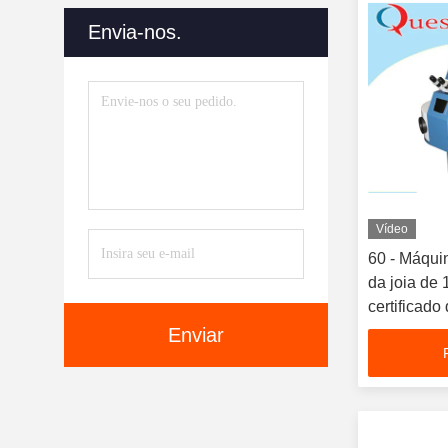
Automatização
(19)
Envia-nos.
Máquina De Dobra Da Letra
De Canal
(20)
Máquina Do Aparamento Do
Laser
(8)
Vídeo
60 - Máqui
da joia de 
certificado
Enviar