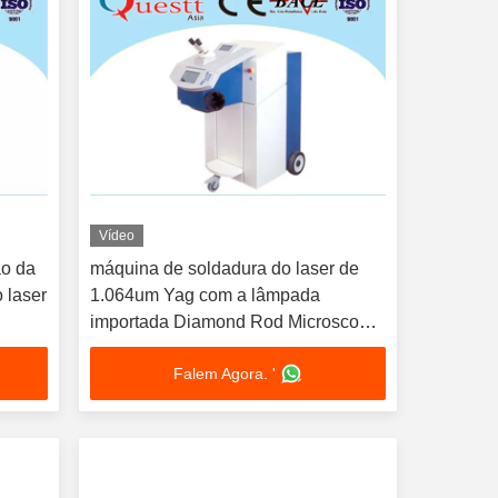
Vídeo
ão da
máquina de soldadura do laser de
 laser
1.064um Yag com a lâmpada
importada Diamond Rod Microscope
de X
Falem Agora. '