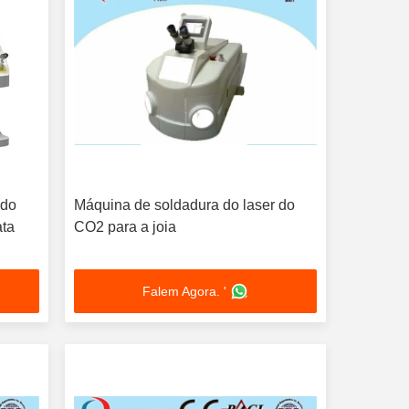
 do
Máquina de soldadura do laser do
ata
CO2 para a joia
Falem Agora. '