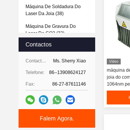
Máquina De Soldadura Do
Laser Da Joia
(38)
Máquina De Gravura Do
Laser Do CO2
(32)
Contactos
Máquina De Gravura Do
Laser 3d De Cristal
(20)
Contactos:
Ms. Sherry Xiao
Vídeo
Laser Que Texturing A
máquina de
Telefone:
86--13908624127
Máquina
(8)
joia do co
Fax:
86-27-87611146
1064nm per
Máquina Do Revestimento Do
importada
Laser
(13)
Máquina De Descascamento
Do Fio Do Laser
(15)
Falem Agora.
Sistema Robótico Da