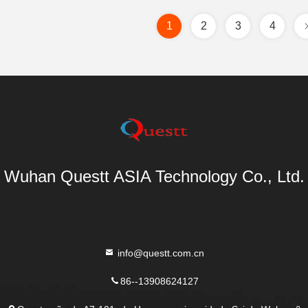
1
2
3
4
Wuhan Questt ASIA Technology Co., Ltd.
info@questt.com.cn
86--13908624127