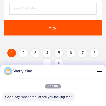
পাঠান
1
2
3
4
5
6
7
8
Sherry Xiao
5:10 PM
Good day, what product are you looking for?