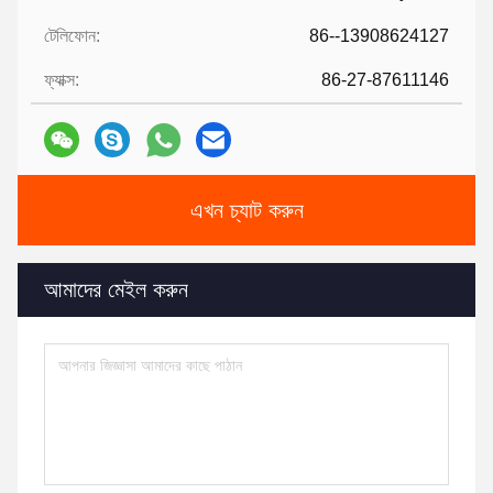
টেলিফোন:
86--13908624127
ফ্যাক্স:
86-27-87611146
এখন চ্যাট করুন
আমাদের মেইল করুন