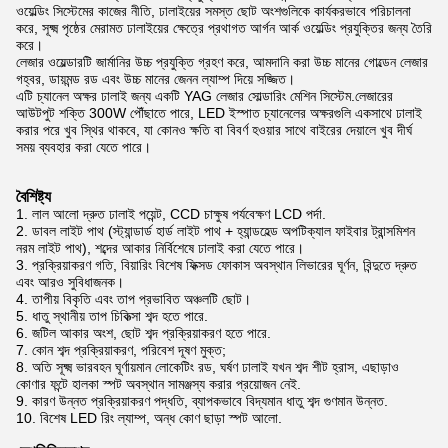
ওয়েল্ডিং সিস্টেমের কাজের নীতি, ঢালাইয়ের সমস্ত ছোট অংশগুলিকে কার্যকরভাবে পরিচালনা
করে, সূক্ষ্ম পৃষ্ঠের মেরামত ঢালাইয়ের ক্ষেত্রে প্রথাগত আর্গন আর্ক ওয়েল্ডিং প্রযুক্তির জন্য তৈরি
করে।
লেজার ওয়েল্ডারটি জার্মানির উচ্চ প্রযুক্তি গ্রহণ করে, আমদানি করা উচ্চ মানের গোল্ডেন লেজার
গহ্বর, ডায়মন্ড রড এবং উচ্চ মানের জেনন ল্যাম্প দিয়ে সজ্জিত।
এটি চ্যানেল অক্ষর ঢালাই জন্য একটি YAG লেজার সোল্ডারিং মেশিন সিস্টেম.লেজারের
আউটপুট শক্তি 300W পৌঁছাতে পারে, LED ইস্পাত চ্যানেলের অক্ষরগুলি একসাথে ঢালাই
করার পরে খুব স্থির থাকবে, যা কোনও ক্ষতি বা বিবর্ণ হওয়ার সাথে বাইরের দেয়ালে খুব দীর্ঘ
সময় ব্যবহার করা যেতে পারে।
বৈশিষ্ট্য
1. লাল আলো দ্রুত ঢালাই পয়েন্ট, CCD চাক্ষুষ পর্যবেক্ষণ LCD পর্দা.
2. ডাবল লাইট পাথ (স্ট্যান্ডার্ড হার্ড লাইট পাথ + হ্যান্ডহেল্ড অপটিক্যাল ফাইবার ট্রান্সমিশন
নরম লাইট পাথ), শব্দের আকার নির্বিশেষে ঢালাই করা যেতে পারে।
3. প্রক্রিয়াকরণ গতি, বিয়ারিং বিশেষ ফিক্সড ফোকাস অবস্থান লিভারের ঘূর্ণন, বিন্দুতে দ্রুত
এবং আরও সুবিধাজনক।
4. তাপীয় বিকৃতি এবং তাপ প্রভাবিত অঞ্চলটি ছোট।
5. ধাতু স্থানীয় তাপ চিকিত্সা শব্দ হতে পারে.
6. জটিল আকার অংশ, ছোট শব্দ প্রক্রিয়াকরণ হতে পারে.
7. কোন শব্দ প্রক্রিয়াকরণ, পরিবেশ দূষণ মুক্ত;
8. অতি সূক্ষ্ম ভারবহন ঘূর্ণায়মান লোকেটিং রড, ঘর্ষণ ঢালাই যখন শব্দ শীট হ্রাস, এছাড়াও
কোণার ফন্টে হালকা স্পট অবস্থান সামঞ্জস্য করার প্রয়োজন নেই.
9. কারণ উন্নত প্রক্রিয়াকরণ পদ্ধতি, ব্যাপকভাবে বিদ্যমান ধাতু শব্দ গুণমান উন্নত.
10. বিশেষ LED রিং ল্যাম্প, অন্ধ কোণ ছাড়া স্পট আলো.