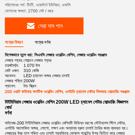
পরিশোধের শর্ত: টি/টি, ওয়েস্টার্ন ইউনিয়ন, এল/সি
যোগানের ক্ষমতা: 2700 সেট / বছর
সেরা দাম পান
পণ্যের বিবরণ
পণ্যের বর্ণনা
বিশেষভাবে তুলে ধরা:
সিএনসি লেজার ওয়েল্ডিং মেশিন
,
লেজার ওয়েল্ডিং সরঞ্জাম
লেজার গহ্বর:
গোল্ডেন লেজার গহ্বর
তরঙ্গদৈর্ঘ্য:
1.070 উম
মোট ওজন:
310 কেজি
আবেদন:
LED চ্যানেল অক্ষর লেজার ঢালাই
লেজার শক্তি:
200W
প্যানেল:
টাচ স্ক্রিন
200 ওয়াট ফাইবার অপটিক ওয়েল্ডিং মেশিন, এলইডি চ্যানেল লেটার সিলভার সোল্ডারিং সরঞ্জাম
টাইটানিয়াম লেজার ওয়েল্ডিং মেশিন 200W LED চ্যানেল লেটার সোল্ডারিং বিজ্ঞাপন
বোর্ড
বর্ণনা
সাইনেজ-200 টাইটানিয়াম লেজার ওয়েল্ডিং মেশিনটি বিভিন্ন ধরণের স্টেইনলেস স্টিল লেটার,
এলইডি আলোকিত অক্ষর, লোগো, লক্ষণ এবং অন্যান্য দ্রুত ঢালাই তৈরির জন্য ব্যবহৃত হয়।
লেজারের উচ্চ তাপ শক্তি এবং ঢালাই প্রযুক্তির ফোকাস পয়েন্টের উপর ভিত্তি করে লেজার