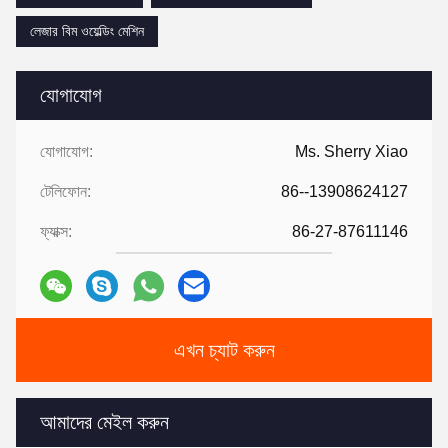
লেজার বিম ওয়েল্ডিং মেশিন
যোগাযোগ
যোগাযোগ:
Ms. Sherry Xiao
টেলিফোন:
86--13908624127
ফ্যাক্স:
86-27-87611146
এখন চ্যাট করুন
আমাদের মেইল করুন