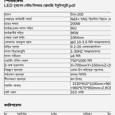
স্পেসিফিকেশন
LED চ্যানেল লেটার সিলভার সোল্ডারিং ইকুইপমেন্ট.pdf
মডেল
চিহ্ন-200
লেজারের কার্যকারী পদার্থ
Nd3+:YAG ক্রিস্টাল গিল্ডেড রেজোন্য
হারের ক্ষমতা
200W
সর্বোচ্চএকক-পালস শক্তি
90J
সর্বোচ্চশীর্ষ শক্তি
9KW
লেজার তরঙ্গ দৈর্ঘ্য
1064nm
ফোকাসড ফ্যাকুলা ব্যাস
ф0.10-3.0 মিমি সামঞ্জস্যযোগ্য
নাড়ির প্রস্থ
0.2-20 এমসাডজাস্টেবল
পালস ফ্রিকোয়েন্সি
1-30HZ সামঞ্জস্যযোগ্য
পালস গভীরতা
≤6 মিমি
ওয়ার্কিং টেবিল স্কেল
750*1000 মিমি
3-অক্ষ ভ্রমণপথ
X=700mmY=150mmZ=20
নিয়ন্ত্রণ ব্যবস্থা
একক-চিপ মাইক্রো প্রসেসর
পর্যবেক্ষণ ব্যবস্থা
কালার সিসিডি
শীতলকরণ ব্যবস্থা
জল চিলার
1530*810*1100mm+960*
প্যাকিং আকার
+960*670*950mm=2.8CBM
মোট ওজন
310 কেজি
কনফিগারেশন
না:
আইটেম
বর্ণনা
পরিমাণ
উৎপত্