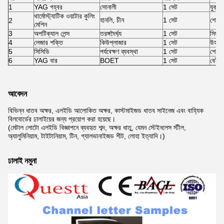
1
YAG গহ্বর
সোনালী
1 সেট
যুক্তর
থার্মোস্ট্যাটিক ওয়াটার কুলিং
হানলি, চীন
1 সেট
শেনজ
2
মেশিন
3
অপটিক্যাল লেন্স
তরঙ্গদৈর্ঘ্য
1 সেট
সিঙ্গাপ
4
লেজার শক্তি
কিউপ্লাজার
1 সেট
উহান
5
সিসিডি
পর্যবেক্ষণ ব্যবস্থা
1 সেট
শেনজ
6
YAG বার
BOET
1 সেট
বেইজি
আবেদন
বিভিন্ন ধাতব অক্ষর, এলইডি আলোকিত অক্ষর, কাস্টমাইজড ধাতব সাইনেজ এবং বাহ্যিক
বিলবোর্ডের ঢালাইয়ের জন্য প্রয়োগ করা হয়েছে।
(মেটাল লোটো এলইডি বিজ্ঞাপনে ব্যবহৃত শব্দ, অক্ষর ধাতু, যেমন স্টেইনলেস স্টীল,
অ্যালুমিনিয়াম, টাইটানিয়াম, টিন, গ্যালভানাইজড শীট, লোহা ইত্যাদি।)
ঢালাই নমুনা