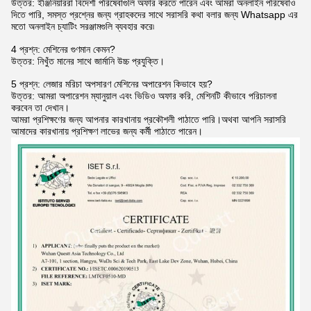
উত্তর: ইঞ্জিনিয়াররা বিদেশী পরিষেবাগুলি অফার করতে পারেন এবং আমরা অনলাইন পরিষেবাও
দিতে পারি, সমস্ত প্রশ্নের জন্য গ্রাহকদের সাথে সরাসরি কথা বলার জন্য Whatsapp এর
মতো অনলাইন চ্যাটিং সরঞ্জামগুলি ব্যবহার করে৷
4 প্রশ্ন: মেশিনের গুণমান কেমন?
উত্তর: নিখুঁত মানের সাথে জার্মানি উচ্চ প্রযুক্তি।
5 প্রশ্ন: লেজার মরিচা অপসারণ মেশিনের অপারেশন কিভাবে হয়?
উত্তর: আমরা অপারেশন ম্যানুয়াল এবং ভিডিও অফার করি, মেশিনটি কীভাবে পরিচালনা
করবেন তা দেখান।
আমরা প্রশিক্ষণের জন্য আপনার কারখানায় প্রকৌশলী পাঠাতে পারি।অথবা আপনি সরাসরি
আমাদের কারখানায় প্রশিক্ষণ লাভের জন্য কর্মী পাঠাতে পারেন।