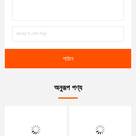
পাঠান
অনুরূপ পণ্য