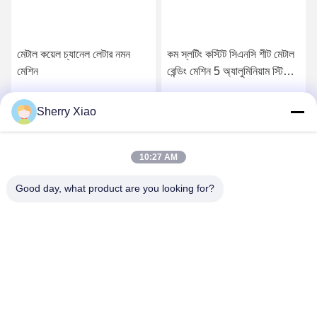
মেটাল কয়েল চ্যানেল লেটার নমন
কম স্লটিং কস্টিট সিএনসি শীট মেটাল
মেশিন
বেন্ডিং মেশিন 5 অ্যালুমিনিয়াম স্টিলের
জন্য অক্ষ নিয়ন্ত্রণ
Sherry Xiao
সেরা দাম পান
সেরা দাম পান
10:27 AM
Good day, what product are you looking for?
Wuhan Questt ASIA Technology Co., Ltd.
info@questt.com.cn
86--13908624127
A7-101, Hangyu বিল্ডিং, Wuhan University Sci & Tech Park,