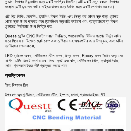
বেন্ডার বিজ্ঞাপন চিহ্নগুলির জন্য একটি জনপ্রিয় সিস্টেম।এটি একটি নতুন ধরনের বিজ্ঞাপন
সরঞ্জাম।এটি চ্যানেল লেটার সাইডওয়ালের জন্য তৈরির জন্য একটি পেশাদার সমাধান।
এটি প্রি-ফিডিং লেভেলিং, ক্ল্যাম্পিং বিকল্প ফিডিং এবং সিল্ক রড ডাবল স্ক্রু থাম্ব প্ল্যানার
খোলা স্লট উপায় ব্যবহার করে ট্রান্সমিশন যন্ত্রপাতি কাঠামো এবং প্রত্যাহারযোগ্য বিকল্প
বেন্ডারের নির্ভুলতার উপর ভিত্তি করে,
Quess বেন্ডিং CNC সিস্টেম দ্বারা নিয়ন্ত্রিত, প্যানেলগুলির বিভিন্ন ধরণের নির্ভুল কাটার
সাথে মিলে যায়, বিশেষত ছোট কোণ এবং রেডিয়ান সহ অক্ষরগুলির জন্য উপযুক্ত, এবং জটিল
গ্রাফিক্সের শোভাযাত্রা,
LED চ্যানেল অক্ষর, স্টেইনলেস স্টীল অক্ষর, ছিদ্র অক্ষর, Epoxy অক্ষর তৈরির জন্য সেরা
মেশিন।এটির তিনটি অংশ রয়েছে: ফিড, স্লট এবং বাঁক, স্টেইনলেস স্টিল, অ্যালুমিনিয়াম,
লোহা, গ্যালভানাইজড শীট প্রক্রিয়া করতে পারে
অ্যাপ্লিকেশন
শিল্প: বিজ্ঞাপন শিল্প
উপকরণ: অ্যালুমিনিয়াম, স্টেইনলেস স্টীল, ইস্পাত, লোহা, গ্যালভানাইজড শীট