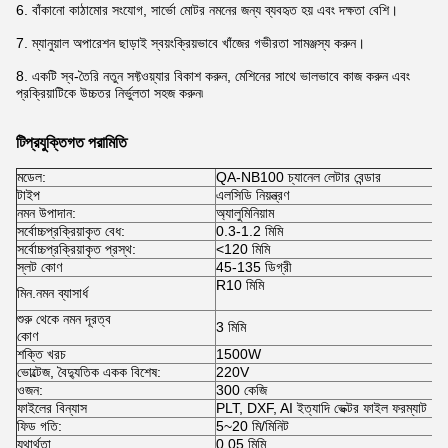
6. বাঁকানো কাঠামোর সংযোগ, সার্ভো মোটর নমনের জন্য ব্যবহৃত হয় এবং দক্ষতা বেশি।
7. ম্যানুয়াল অপারেশন ছাড়াই স্বয়ংক্রিয়ভাবে খাঁজের গভীরতা সামঞ্জস্য করুন।
8. একটি স্ব-তৈরি নতুন সফ্টওয়্যার বিকাশ করুন, মেশিনের সাথে ভালভাবে কাজ করুন এবং
প্রক্রিয়াটিকে উচ্চতর নির্ভুলতা সহজ করুন৷
টি
প্রযুক্তিগত পরামিতি
মডেল:
QA-NB100 চ্যানেল লেটার বেন্ডার
টাইপ
এলসিডি নিয়ন্ত্রণ
নমন উপাদান:
অ্যালুমিনিয়াম
সর্বোচ্চপ্রক্রিয়াকৃত বেধ:
0.3-1.2 মিমি
সর্বোচ্চপ্রক্রিয়াকৃত প্রস্থ:
<120 মিমি
স্লট কোণ
45-135 ডিগ্রী
R10 মিমি
মিন.নমন ব্যাসার্ধ
শুরু থেকে নমন দূরত্ব
3 মিমি
কোণ
শক্তি খরচ
1500W
ভোল্টেজ, বৈদ্যুতিক একক বিশেষ:
220V
ওজন:
300 কেজি
ফাইলের বিন্যাস
PLT, DXF, AI ইত্যাদি ভেক্টর ফাইল ফরম্যাট
ফিড গতি:
5~20 মি/মিনিট
যথার্থতা
0.05 মিমি