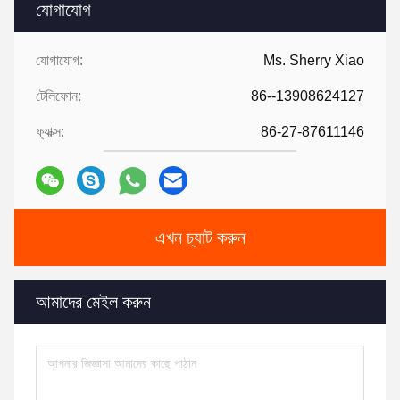
যোগাযোগ
যোগাযোগ:
Ms. Sherry Xiao
টেলিফোন:
86--13908624127
ফ্যাক্স:
86-27-87611146
এখন চ্যাট করুন
আমাদের মেইল করুন