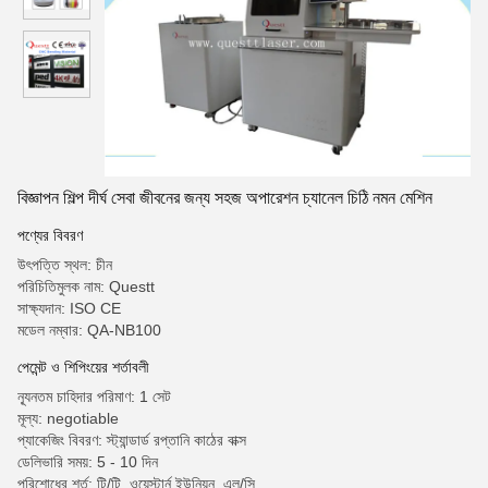
বিজ্ঞাপন শিল্প দীর্ঘ সেবা জীবনের জন্য সহজ অপারেশন চ্যানেল চিঠি নমন মেশিন
পণ্যের বিবরণ
উৎপত্তি স্থল: চীন
পরিচিতিমুলক নাম: Questt
সাক্ষ্যদান: ISO CE
মডেল নম্বার: QA-NB100
পেমেন্ট ও শিপিংয়ের শর্তাবলী
ন্যূনতম চাহিদার পরিমাণ: 1 সেট
মূল্য: negotiable
প্যাকেজিং বিবরণ: স্ট্যান্ডার্ড রপ্তানি কাঠের বাক্স
ডেলিভারি সময়: 5 - 10 দিন
পরিশোধের শর্ত: টি/টি, ওয়েস্টার্ন ইউনিয়ন, এল/সি