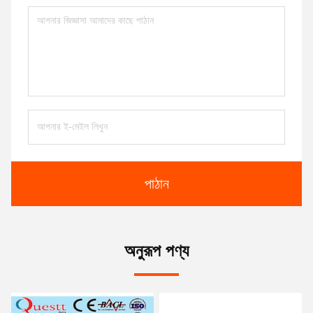
পাঠান
অনুরূপ পণ্য