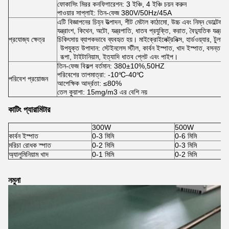
ফোকাসিং মিরর কনফিগারেশন: 3 ইঞ্চি, 4 ইঞ্চি চয়ন করুন
পাওয়ার সাপ্লাই: তিন-ফেজ 380V/50Hz/45A
এটি বিজ্ঞাপনের চিহ্ন উত্পাদন, শীট মেটাল কাঠামো, উচ্চ এবং নিম্ন ভোল্টেজ বৈদ
যন্ত্রাংশ, কিথেন, অটো, যন্ত্রপাতি, ধাতব প্রযুক্তি, করাত, বৈদ্যুতিক যন্ত্রাং
প্রযোজ্য ক্ষেত্র
চিকিৎসায় ব্যাপকভাবে ব্যবহৃত হয়। মাইক্রোইলেক্ট্রনিক্স, হার্ডওয়্যার, টুলস,
উপযুক্ত উপাদান: স্টেইনলেস স্টীল, কার্বন ইস্পাত, খাদ ইস্পাত, বসন্ত ইস্
রূপা, টাইটানিয়াম, ইত্যাদি ধাতব প্লেট এবং পাইপ।
তিন-ফেজ বিকল্প বর্তমান: 380±10%,50HZ
পরিবেশের তাপমাত্রা: -10℃-40℃
পরিবেশ প্রয়োজন
আপেক্ষিক আর্দ্রতা: ≤80%
তেল কুয়াশা: 15mg/m3 এর বেশি নয়
কাটিং প্যারামিটার
300W
500W
কার্বন ইস্পাত
0-3 মিমি
0-6 মিমি
মরিচা রোধক স্পাত
0-2 মিমি
0-3 মিমি
অ্যালুমিনিয়াম খাদ
0-1 মিমি
0-2 মিমি
নমুনা