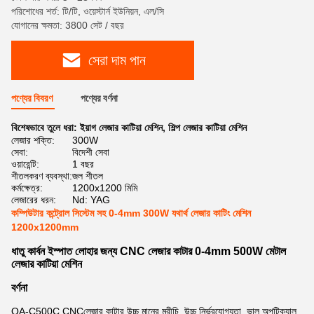
পরিশোধের শর্ত: টি/টি, ওয়েস্টার্ন ইউনিয়ন, এল/সি
যোগানের ক্ষমতা: 3800 সেট / বছর
সেরা দাম পান
পণ্যের বিবরণ
পণ্যের বর্ণনা
বিশেষভাবে তুলে ধরা:
ইয়াগ লেজার কাটিয়া মেশিন
,
শিল্প লেজার কাটিয়া মেশিন
লেজার শক্তি:
300W
সেবা:
বিদেশী সেবা
ওয়ারেন্টি:
1 বছর
শীতলকরণ ব্যবস্থা:
জল শীতল
কর্মক্ষেত্র:
1200x1200 মিমি
লেজারের ধরন:
Nd: YAG
কম্পিউটার কন্ট্রোল সিস্টেম সহ 0-4mm 300W যথার্থ লেজার কাটিং মেশিন
1200x1200mm
ধাতু কার্বন ইস্পাত লোহার জন্য CNC লেজার কাটার 0-4mm 500W মেটাল
লেজার কাটিয়া মেশিন
বর্ণনা
QA-C500C CNC
লেজার কাটার উচ্চ মানের মরীচি, উচ্চ নির্ভরযোগ্যতা, ভাল অপটিক্যাল