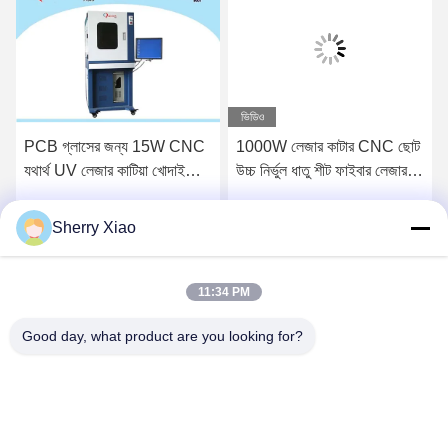
ভিডিও
PCB গ্লাসের জন্য 15W CNC
1000W লেজার কাটার CNC ছোট
যথার্থ UV লেজার কাটিয়া খোদাই
উচ্চ নির্ভুল ধাতু শীট ফাইবার লেজার
মেশিন
কাটার মেশিন
Sherry Xiao
সেরা দাম পান
সেরা দাম পান
11:34 PM
Good day, what product are you looking for?
Wuhan Questt ASIA Technology Co., Ltd.
info@questt.com.cn