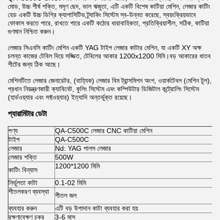
মোড, উচ্চ শীর্ষ শক্তি, মসৃণ ছেদ, ভাল ঋজুতা, এটি একটি বিশেষ কাটিয়া মেশিন, লেজার কাটিং
হেড একটি উচ্চ ডিগ্রি ক্যাপাসিটিভ ট্র্যাকিং সিস্টেম স্ব-উন্নত করেছে, স্বয়ংক্রিয়ভাবে
ফোকাস করতে পারে, রাখতে পারে একটি কঠোর ধারাবাহিকতা, প্রতিক্রিয়াশীল, সঠিক, কাটিয়া
গুণমান নিশ্চিত করুন।
লেজার সিএনসি কাটিং মেশিন একটি YAG টাইপ লেজার কাটার মেশিন, যা একটি XY অক্ষ
চলন্ত কাজের টেবিল দিয়ে সজ্জিত, টেবিলের আকার 1200x1200 মিমি।বড় আকারের ধাতব
শীটের জন্য ঠিক আছে।
মেশিনটিতে লেজার জেনারেটর, (বাহ্যিক) লেজার বিম ট্রান্সমিশন অংশ, ওয়ার্কটেবল (মেশিন টুল),
প্রধান নিয়ন্ত্রণকারী ক্যাবিনেট, কুলিং সিস্টেম এবং কম্পিউটার ডিজিটাল কন্ট্রোলিং সিস্টেম
(হার্ডওয়্যার এবং সফ্টওয়্যার) ইত্যাদি অন্তর্ভুক্ত রয়েছে।
প্যারামিটার ডেটা
পণ্য
QA-C500C লেজার CNC কাটিয়া মেশিন
টাইপ
QA-C500C
লেজার
Nd: YAG পালস লেজার
লেজার শক্তি
500W
1200*1200 মিমি
কাটিং বিন্যাস
নির্ভুলতা কাটা
0.1-02 মিমি
শীতলকরণ ব্যবস্থা
শীতল জল
ব্যবহার করুন
এটি বড় উপাদান কাটা ব্যবহার করা হয়
রক্ষণাবেক্ষণ চক্র
3-6 মাস