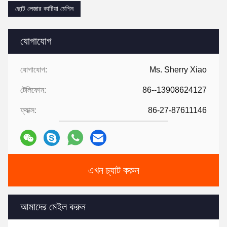
ছোট লেজার কাটিয়া মেশিন
যোগাযোগ
যোগাযোগ:
Ms. Sherry Xiao
টেলিফোন:
86--13908624127
ফ্যাক্স:
86-27-87611146
এখন চ্যাট করুন
আমাদের মেইল করুন