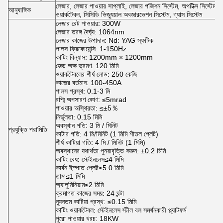
লেজার, লেজার পাওয়ার সাপ্লাই, লেজার পজিশন সিস্টেম, অপটিক্স সিস্টেম, কুল
আনুষাঙ্গিক
ওয়ার্কটেবল, সিসিডি ভিজ্যুয়াল অবজারভেশন সিস্টেম, গ্যাস সিস্টেম
লেজার রেট পাওয়ার: 300W
লেজার তরঙ্গ দৈর্ঘ্য: 1064nm
লেজার কাজের উপাদান: Nd: YAG স্ফটিক
পালস ফ্রিকোয়েন্সি: 1-150Hz
কাটিং বিন্যাস: 1200mm × 1200mm
জেড অক্ষ ভ্রমণ: 120 মিমি
ওয়ার্কটেবলের শীর্ষ লোড: 250 কেজি
কাজের বর্তমান: 100-450A
পালস প্রস্থ: 0.1-3 মি
রশ্মি অপসারণ কোণ: ≤5mrad
পাওয়ার অস্থিরতা: ≤±5％
নির্ভুলতা: 0.15 মিমি
অবস্থান গতি: 3 মি / মিনিট
প্রযুক্তি পরামিতি
কাটার গতি: 4 মি/মিনিট (1 মিমি শীতল প্লেট)
শীর্ষ কাটিয়া গতি: 4 মি / মিনিট (1 মিমি)
অবস্থানের যথার্থতা পুনরাবৃত্তি করুন: ±0.2 মিমি
কাটিং বেধ: স্টেইনলেস≤4 মিমি
কার্বন ইস্পাত প্লেট≤5.0 মিমি
তামা≤1 মিমি
অ্যালুমিনিয়াম≤2 মিমি
ক্রমাগত কাজের সময়: 24 ঘন্টা
ন্যূনতম কাটিয়া প্রস্থ: ≤0.15 মিমি
কাটিং ওয়ার্কটেবল: স্টেইনলেস স্টীল বল সমর্থনকারী প্ল্যাটফর্ম
পুরো পাওয়ার খরচ: 18KW