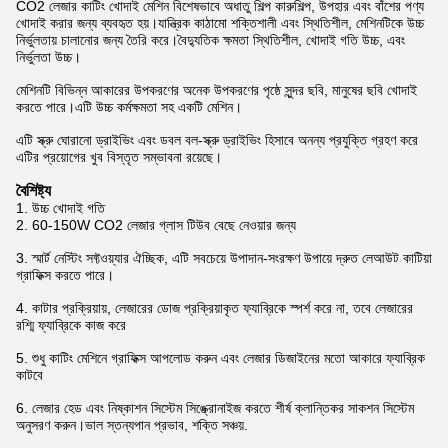
CO2 লেজার কাটিং খোদাই মেশিন বিশেষভাবে অধাতু শিল্প কারুশিল্প, উপহার এবং বাঁশের পণ্য
খোদাই করার জন্য ব্যবহৃত হয়।যান্ত্রিক কাঠামো শক্তিশালী এবং স্থিতিশীল, মেশিনটিকে উচ্চ
নির্ভুলতায় চালানোর জন্য তৈরি করে।বৈদ্যুতিক ক্ষমতা স্থিতিশীল, খোদাই গতি উচ্চ, এবং
নির্ভুলতা উচ্চ।
মেশিনটি বিভিন্ন আকারের উপকরণের অনেক উপকরণের পৃষ্ঠে সুন্দর ছবি, মানুষের ছবি খোদাই
করতে পারে।এটি উচ্চ কর্মক্ষমতা সহ একটি মেশিন।
এটি স্ক্রু ঘোরানো ড্রাইভিং এবং ডবল বল-স্ক্রু ড্রাইভিং হিসাবে অনন্য প্রযুক্তি গ্রহণ করে
এটির প্রয়োগের খুব বিস্তৃত সম্ভাবনা রয়েছে।
বৈশিষ্ট্য
1. উচ্চ খোদাই গতি
2. 60-150W CO2 লেজার গ্লাস টিউব বেছে নেওয়ার জন্য
3. স্মার্ট নেস্টিং সফ্টওয়্যার ঐচ্ছিক, এটি সবচেয়ে উপাদান-সংরক্ষণ উপায়ে দ্রুত লেআউট কাটিয়া
গ্রাফিক্স করতে পারে।
4. কাটার প্রক্রিয়ায়, লেজারের ডোজ প্রক্রিয়াকৃত ফ্যাব্রিকে স্পর্শ করে না, তবে লেজারের
রশ্মি ফ্যাব্রিকে কাজ করে
5. শুধু কাটিং মেশিনে গ্রাফিক্স আপলোড করুন এবং লেজার ডিজাইনের মতো আকারে ফ্যাব্রিক
কাটবে
6. লেজার হেড এবং নিষ্কাশন সিস্টেম সিঙ্ক্রোনাইজ করতে শীর্ষ ক্লান্তিকর সাকশন সিস্টেম
অনুসরণ করুন।ভাল স্তন্যপান প্রভাব, শক্তি সঞ্চয়.