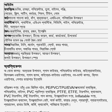
আইটেম
ফ্যাব্রিক
ডেনিম, চামড়া, পলিয়েস্টার, তুলা, নাইলন, পঞ্জি,
সোয়েড, জিন্স, সাটিন, কর্ডরয়, শিফন, টিউল, লোম
কাঠ
পাতলা পাতলা কাঠ, বাঁশ, ব্যহ্যাবরণ, এমডিএফ, পলিমারিক উপকরণ
প্লাস্টিক
পিপি, প্লাস্টিক, এবিএস প্লাস্টিক, পিভিসি, পাইপ, পলিয়েস্টার,
শীট, অন্তরণ স্তর
জৈব
এক্রাইলিক, রাবার, রজন, ইপোক্সি
কাগজ
প্যাকেজিং উপকরণ, টিনের ফয়েল, কার্ড, কার্ডবোর্ড, চিপবোর্ড
যৌগিক ডাবল রঙ প্লেট জৈব বোর্ড
পাথর
সিরামিক, টালি, মার্বেল, গ্রানাইট, স্লেট, কবর পাথর,
চীনামাটির বাসন, সমাধির পাথর, সিরামিক প্লেট
অন্যান্য
অধাতু প্রক্রিয়া উপকরণ, আবরণ উপকরণ,
কলাই উপকরণ, উপকরণ স্প্রে
অ্যাপ্লিকেশন
অ বোনা কাপড়: অন্তরক উপাদান, গ্লাস ফাইবার, পলিয়েস্টার ফাইবার, মাইক্রোফাইবার,
ক্লিনরুম ওয়াইপার, গ্লাস ক্লথ, মাইক্রো-ফাইবার ওয়াইপার, নন-ডাস্ট কাপড়, ক্লিন
ওয়াইপার, পেপার ডায়াপার ইত্যাদি
বহিরঙ্গন পণ্য: তাঁবু এবং ঝিল্লি গঠন, PE/PVC/TPU/EVA/অক্সফোর্ড ফ্যাব্রিক,
পলিয়েস্টার, নাইলন, PVC প্রলিপ্ত ফ্যাব্রিক, PTFE, ETFE, টারপলিন, ক্যানভাস,
PVC টারপলিন, PE টারপলিন, পাল কাপড়, ইনফ্ল্যাটেবল পণ্য, Inflatable পণ্য,
ইনফ্ল্যাটেবল ক্যাসেল, ইনফ্ল্যাটেবল বোট, সার্ফ কাইট, ফায়ার বেলুন, প্যারাসুট, প্যারাগ্লাইডার,
প্যারাসেল, রাবার ডিঙ্গি, মার্কি, ক্যানোপি, শামিয়ানা ইত্যাদি।