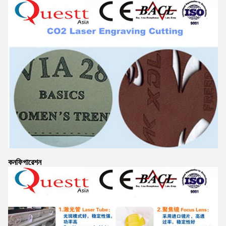
কনফিগারেশন