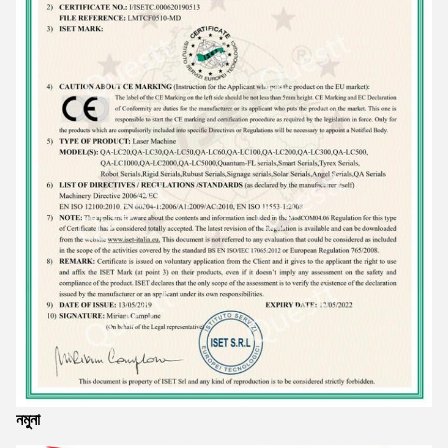
নমুনা