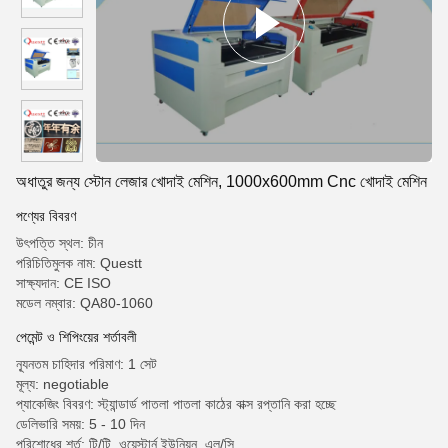
অধাতুর জন্য স্টোন লেজার খোদাই মেশিন, 1000x600mm Cnc খোদাই মেশিন
পণ্যের বিবরণ
উৎপত্তি স্থল: চীন
পরিচিতিমুলক নাম: Questt
সাক্ষ্যদান: CE ISO
মডেল নম্বার: QA80-1060
পেমেন্ট ও শিপিংয়ের শর্তাবলী
ন্যূনতম চাহিদার পরিমাণ: 1 সেট
মূল্য: negotiable
প্যাকেজিং বিবরণ: স্ট্যান্ডার্ড পাতলা পাতলা কাঠের বাক্স রপ্তানি করা হচ্ছে
ডেলিভারি সময়: 5 - 10 দিন
পরিশোধের শর্ত: টি/টি, ওয়েস্টার্ন ইউনিয়ন, এল/সি