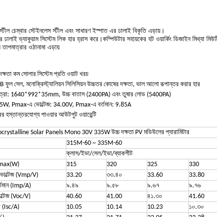
স স্টীল চেম্বার স্টেইনলেস স্টীল এবং সাধারণ ইস্পাত এর ঢালাই বিকৃতি এড়ায়।
ের ঢালাই ভ্যাকুয়াম সিস্টেম লিক হার হ্রাস করে।কম্পিউটার সহায়কের হট ওয়ার্কিং ডিজাইন মিথ্যা মিউ
য় তাপমাত্রার ওঠানামা এড়ায়
ক্ষতা কম সোলার সিস্টেম প্রতি ওয়াট খরচ
 ফুল সেল, মনোক্রিস্ট্যালিয়ন সিলিসিয়ন উচ্চতর কোষের দক্ষতা, ভাল আলো রূপান্তর করার হার
মাত্রা: 1640*992*35mm, উচ্চ বাতাস (2400PA) এবং তুষার লোড (5400PA)
 335W, Pmax-এ ভোল্টেজ: 34.00V, Pmax-এ বর্তমান: 9.85A
রের হস্তান্তরযোগ্য পাওয়ার আউটপুট ওয়ারেন্টি
rystalline Solar Panels Mono 30V 335W উচ্চ দক্ষতা PV মডিউলের প্যারামিটার
315M-60 ~ 335M-60
ক্লাস/ইভা/সেল/ইভা/ব্যাকশীট
 Pmax(W)
315
320
325
330
র ভোল্টেজ (Vmp/V)
33.20
৩৩.৪০
33.60
33.80
বর্তমান (Imp/A)
৯.৪৯
৯.৫৮
৯.৬৭
৯.৭৬
োল্টেজ (Voc/V)
40.60
41.00
৪১.৩০
41.60
ন্ট (Isc/A)
10.05
10.14
10.23
১০.৩০