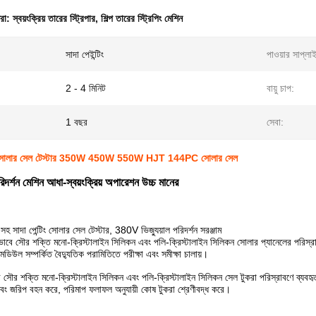
ধরা:
স্বয়ংক্রিয় তারের স্ট্রিপার
,
শিল্প তারের স্ট্রিপিং মেশিন
সাদা পেইন্টিং
পাওয়ার সাপ্লা
2 - 4 মিনিট
বায়ু চাপ:
1 বছর
সেবা:
তা সোলার সেল টেস্টার 350W 450W 550W HJT 144PC সোলার সেল
িদর্শন মেশিন আধা-স্বয়ংক্রিয় অপারেশন উচ্চ মানের
সহ সাদা পেন্টিং সোলার সেল টেস্টার, 380V ভিজ্যুয়াল পরিদর্শন সরঞ্জাম
ষভাবে সৌর শক্তি মনো-ক্রিস্টালাইন সিলিকন এবং পলি-ক্রিস্টালাইন সিলিকন সোলার প্যানেলের পরিস্রাব
ডিউল সম্পর্কিত বৈদ্যুতিক পরামিতিতে পরীক্ষা এবং সমীক্ষা চালায়।
ে সৌর শক্তি মনো-ক্রিস্টালাইন সিলিকন এবং পলি-ক্রিস্টালাইন সিলিকন সেল টুকরা পরিস্রাবণে ব্যবহৃত
 এবং জরিপ বহন করে, পরিমাপ ফলাফল অনুযায়ী কোষ টুকরা শ্রেণীবদ্ধ করে।