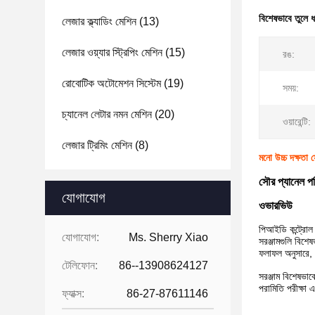
বিশেষভাবে তুলে 
লেজার ক্ল্যাডিং মেশিন
(13)
লেজার ওয়্যার স্ট্রিপিং মেশিন
(15)
রঙ:
রোবোটিক অটোমেশন সিস্টেম
(19)
সময়:
চ্যানেল লেটার নমন মেশিন
(20)
ওয়ারেন্টি:
লেজার ট্রিমিং মেশিন
(8)
মনো উচ্চ দক্ষ
সৌর প্যানেল পর
যোগাযোগ
ওভারভিউ
পিআইডি কন্ট্রোল 
যোগাযোগ:
Ms. Sherry Xiao
সরঞ্জামগুলি বিশে
ফলাফল অনুসারে, ম
টেলিফোন:
86--13908624127
সরঞ্জাম বিশেষভাব
পরামিতি পরীক্ষা
ফ্যাক্স:
86-27-87611146