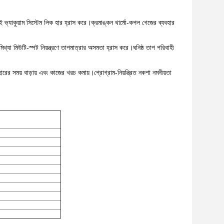
লাই ভ্যাকুয়াম সিস্টেম লিক হার হ্রাস করে।ক্রমাঙ্কন থার্মো-কপল গেজের ব্যবহার
থ্যা মিউটি-স্পট নিয়ন্ত্রণে তাপমাত্রার অসমতা হ্রাস করে।ঘনিষ্ঠ তাপ পরিবাহী
রের সময় বাড়ায় এবং কাজের খরচ কমায়।প্রোগ্রাম-নিয়ন্ত্রিত নকশা নমনীয়তা