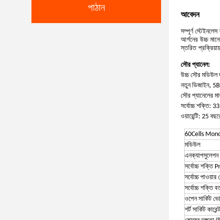
পাঠান
আবেদন
সম্পূর্ণ স্টেইনলে
আর্গনের উচ্চ মান
স্তরিত প্রক্রিয়া
সৌর প্যানেল:
উচ্চ সৌর মডিউল দ
নতুন ডিজাইন, 5BB
সৌর প্যানেলের 
সর্বোচ্চ শক্তি:
ওয়ারেন্টি: 25 বছ
60Cells Monoc
মডিউল
এনক্যাপসুলেশন
সর্বোচ্চ শক্তি
সর্বোচ্চ পাওয়া
সর্বোচ্চ শক্তি 
ওপেন সার্কিট ভ
শর্ট সার্কিট কারে