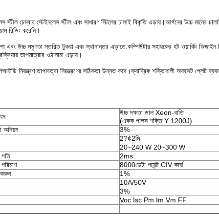
নলেস স্টীল চেম্বার স্টেইনলেস স্টীল এবং সাধারণ স্টিলের ঢালাই বিকৃতি এড়ায়।আর্গনের উচ্চ মানের ঢা
ুয়াম রিডিং করেনি।
া এবং উচ্চ মসৃণতা স্তরিত টুকরা এবং স্থানান্তর এড়াতে.কম্পিউটার সহায়কের হট ওয়ার্কিং ডিজাইন মি
ক্রিয়ায় তাপমাত্রার ওঠানামা এড়ায়।
আইডি নিয়ন্ত্রণ তাপমাত্রা নিয়ন্ত্রণের সঠিকতা উন্নত করে।ফ্যাব্রিক শক্তিশালী অফসেট প্লেট ব্যবহা
উচ্চ দক্ষতা ডাল Xeon-বাতি
উৎস
(একক পালস শক্তি Y 1200J)
 অনিয়ম
3%
2?¢2মি
20~240 W 20~300 W
 গতি
2ms
 পরিমাণ
8000ডেটা পয়েন্ট CIV কার্ভ
 করুন
1%
10A/50V
3%
Voc Isc Pm Im Vm FF