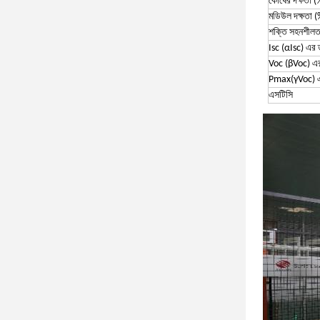
কোষের দক্ষতা (
মডিউল দক্ষতা (
শক্তি সহনশীলত
Isc (αIsc) এর 
Voc (βVoc) এর
Pmax(γVoc) এ
এসটিসি