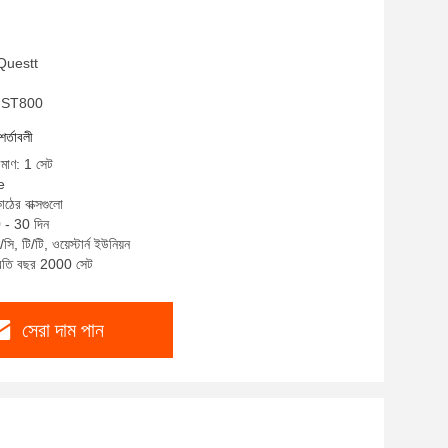
 Questt
A-ST800
শর্তাবলী
িমাণ: 1 সেট
e
াঠের বাক্সগুলো
0 - 30 দিন
ি, টি/টি, ওয়েস্টার্ন ইউনিয়ন
প্রতি বছর 2000 সেট
সেরা দাম পান