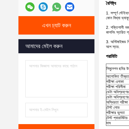
বৈশিষ্ট্য
1. সম্পূর্ণ স্টেই
কোন মিথ্যা ভ্যাক
এখন চ্যাট করুন
2. শক্তিশালী নকশ
কাপলিং স্তরিত প্র
3. অপ্টিমাইজড পি
আমাদের মেইল করুন
আপ স্তর.
পরামিতি
সিমুলেশন ছবির 
আলোকিত তীব্রতা
পরীক্ষা এলাকা
পরীক্ষা পরিসীমা
ডেটা অধিগ্রহণের
ডেটা অধিগ্রহণের
অস্থিরতা পরীক্ষা
টেস্ট লোড
পরীক্ষার ভুলতা
টেস্ট প্যারামিটার
দাম