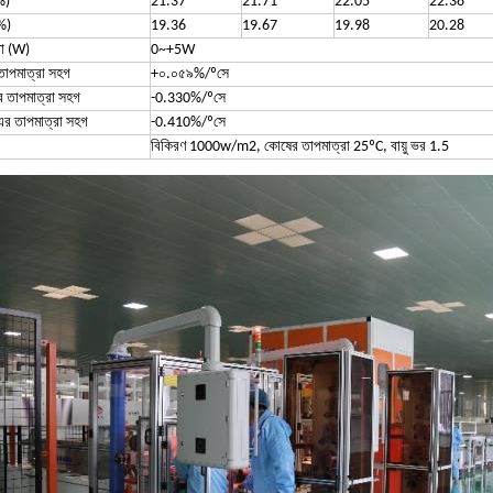
%)
21.37
21.71
22.05
22.38
%)
19.36
19.67
19.98
20.28
া (W)
0~+5W
তাপমাত্রা সহগ
+০.০৫৯%/ºসে
 তাপমাত্রা সহগ
-0.330%/ºসে
র তাপমাত্রা সহগ
-0.410%/ºসে
বিকিরণ 1000w/m2, কোষের তাপমাত্রা 25ºC, বায়ু ভর 1.5