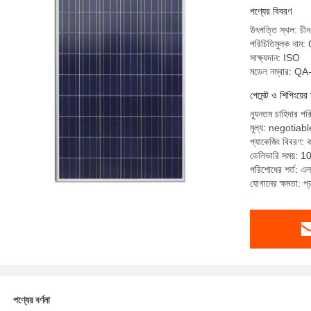
পণ্যের বিবরণ
উৎপত্তি স্থল: চীন
পরিচিতিমুলক নাম:
সাক্ষ্যদান: ISO
মডেল নম্বার: Q
পেমেন্ট ও শিপিংয়ের 
ন্যূনতম চাহিদার পর
মূল্য: negotiabl
প্যাকেজিং বিবরণ: ক
ডেলিভারি সময়: 1
পরিশোধের শর্ত: এল/স
যোগানের ক্ষমতা: 
পণ্যের বর্ণনা