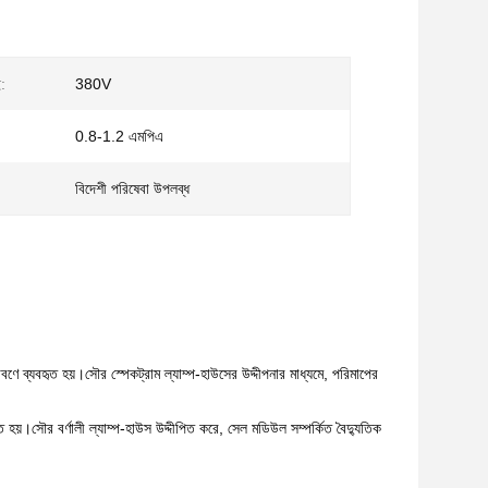
ই:
380V
0.8-1.2 এমপিএ
বিদেশী পরিষেবা উপলব্ধ
ণে ব্যবহৃত হয়।সৌর স্পেকট্রাম ল্যাম্প-হাউসের উদ্দীপনার মাধ্যমে, পরিমাপের
 হয়।সৌর বর্ণালী ল্যাম্প-হাউস উদ্দীপিত করে, সেল মডিউল সম্পর্কিত বৈদ্যুতিক