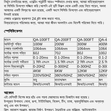
নির্ভুল ঢালাইয়ের জন্য, ওয়েল্ডিং পয়েন্টটি আরও স্পষ্টভাবে দেখার জন্য, আমরা মাইক্রোস্কোপ
বা সিসিডি ডিসপ্লে সজ্জিত করি।আপনি এই দুটি বিকল্প থেকে একটি বেছে নিতে পারেন, অথবা
আমাদের একটি মিশ্রণের ধরন রয়েছে, একটি অংশে সিসিডি ডিসপ্লে এবং মাইক্রোস্কোপ
উভয়ই রয়েছে
লেজার ওয়েল্ডার ক্রমাগত 24 ঘন্টা কাজ করতে পারে,
বিক্রয়োত্তর পরিষেবার জন্য, আমরা সারা জীবন অনলাইন এবং বিদেশী পরিষেবা দিতে পারি।
স্পেসিফিকেশন
মডেল
QA-100FT
QA-200FT
QA-300FT
QA-40
আউটপুট শক্তি
100W
200W
300W
400W
লেজার তরঙ্গদৈর্ঘ্য
1064nm
1064nm
1064nm
1064n
সর্বোচ্চ পালস শক্তি
60J
70J
80J
100J
নাড়ির প্রস্থ
0.1-20ms
0.1-20ms
0.1-20ms
0.1-20
সর্বোচ্চ ঢালাই গভীরতা
1 মিমি এসএস
1.5 মিমি এসএস
2 মিমি এসএস
2.5 মিমি
পালস ফ্রিকোয়েন্সি
0-20HZ
0-300HZ
0-300HZ
0-300H
খরচ
4KW
6KW
12KW
12KW
শক্তি প্রদান
220V/50HZ
380V/50HZ
380V/50HZ
380V/5
কুলিং
বায়ু
বাতাস/জল
জল
জল
ফাইবার মডেল
জিআই/এসআই
জিআই/এসআই
জিআই/এসআই
জিআই/এ
আবেদন
এই মেশিনটি বিশেষ করে ছাঁচ এবং গয়না মেরামতের জন্য ডিজাইন করা হয়েছে।
উপযুক্ত উপাদান: সোনা, রূপা, টাইটানিয়াম, নিকেল, টিন, তামা, অ্যালুমিনিয়াম এবং অন্যান্য
ধাতু এবং খাদ উপকরণ,
শিল্প: মহাকাশ সরঞ্জাম, জাহাজ নির্মাণ, উপকরণ, বৈদ্যুতিক এবং যান্ত্রিক, অটোমোবাইল