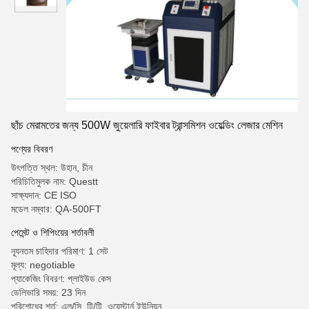
ছাঁচ মেরামতের জন্য 500W জুয়েলারি ফাইবার ট্রান্সমিশন ওয়েল্ডিং লেজার মেশিন
পণ্যের বিবরণ
উৎপত্তি স্থল: উহান, চীন
পরিচিতিমুলক নাম: Questt
সাক্ষ্যদান: CE ISO
মডেল নম্বার: QA-500FT
পেমেন্ট ও শিপিংয়ের শর্তাবলী
ন্যূনতম চাহিদার পরিমাণ: 1 সেট
মূল্য: negotiable
প্যাকেজিং বিবরণ: প্লাইউড কেস
ডেলিভারি সময়: 23 দিন
পরিশোধের শর্ত: এল/সি, টি/টি, ওয়েস্টার্ন ইউনিয়ন