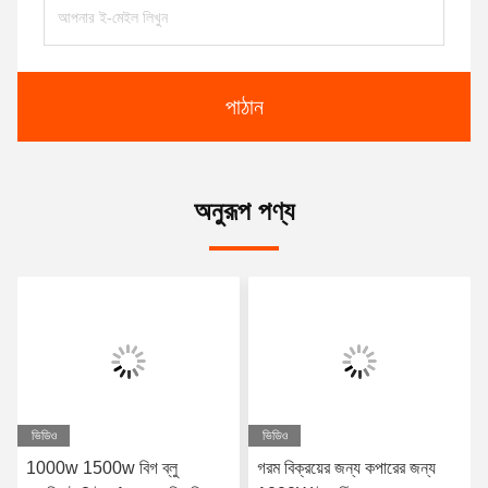
পাঠান
অনুরূপ পণ্য
ভিডিও
গরম বিক্রয়ের জন্য কপারের জন্য
৮০০ ওয়াট বায়ু শীতল ফাইবার লেজ