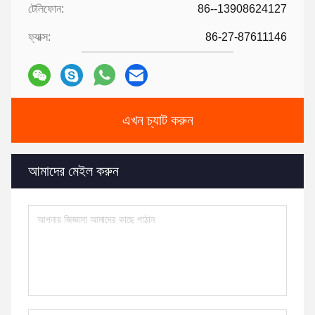
টেলিফোন:
86--13908624127
ফ্যাক্স:
86-27-87611146
এখন চ্যাট করুন
আমাদের মেইল করুন