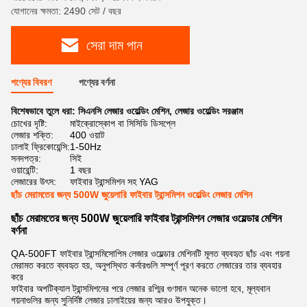
যোগানের ক্ষমতা: 2490 সেট / বছর
সেরা দাম পান
পণ্যের বিবরণ
পণ্যের বর্ণনা
বিশেষভাবে তুলে ধরা:
সিএনসি লেজার ওয়েল্ডিং মেশিন
,
লেজার ওয়েল্ডিং সরঞ্জাম
চোখের দৃষ্টি:
মাইক্রোস্কোপ বা সিসিডি ডিসপ্লে
লেজার শক্তি:
400 ওয়াট
ঢালাই ফ্রিকোয়েন্সি:
1-50Hz
সনদপত্র:
সিই
ওয়ারেন্টি:
1 বছর
লেজারের উৎস:
ফাইবার ট্রান্সমিশন সহ YAG
ছাঁচ মেরামতের জন্য 500W জুয়েলারি ফাইবার ট্রান্সমিশন ওয়েল্ডিং লেজার মেশিন
ছাঁচ মেরামতের জন্য 500W জুয়েলারি ফাইবার ট্রান্সমিশন লেজার ওয়েল্ডার মেশিন
বর্ণনা
QA-500FT ফাইবার ট্রান্সমিসোপিম লেজার ওয়েল্ডার মেশিনটি মূলত ব্যবহৃত ছাঁচ এবং গয়না
মেরামত করতে ব্যবহৃত হয়, অনুপস্থিত কর্নারগুলি সম্পূর্ণ পূরণ করতে লেজারের তার ব্যবহার
করে
ফাইবার অপটিক্যাল ট্রান্সমিশনের পরে লেজার রশ্মির গুণমান অনেক ভালো হবে, মূল্যবান
গয়নাগুলির জন্য সুনির্দিষ্ট লেজার ঢালাইয়ের জন্য আরও উপযুক্ত।