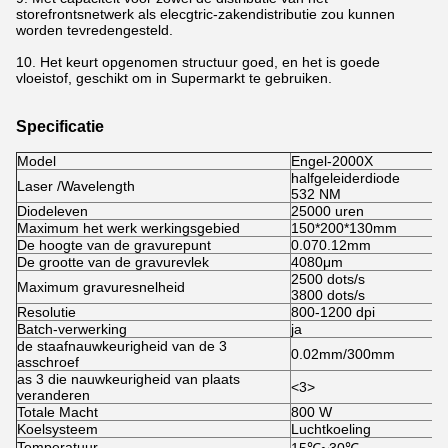
storefrontsnetwerk als elecgtric-zakendistributie zou kunnen
worden tevredengesteld.
10. Het keurt opgenomen structuur goed, en het is goede
vloeistof, geschikt om in Supermarkt te gebruiken.
Specificatie
Model
Engel-2000X
halfgeleiderdiode
Laser /Wavelength
532 NM
Diodeleven
25000 uren
Maximum het werk werkingsgebied
150*200*130mm
De hoogte van de gravurepunt
0.070.12mm
De grootte van de gravurevlek
4080μm
2500 dots/s
Maximum gravuresnelheid
3800 dots/s
Resolutie
800-1200 dpi
Batch-verwerking
ja
de staafnauwkeurigheid van de 3
0.02mm/300mm
asschroef
as 3 die nauwkeurigheid van plaats
<3>
veranderen
Totale Macht
800 W
Koelsysteem
Luchtkoeling
Temperatuur