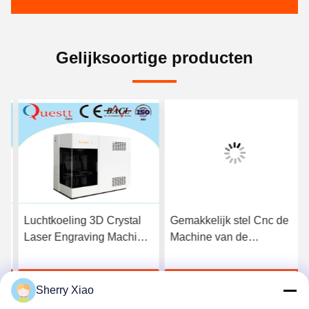
Gelijksoortige producten
Luchtkoeling 3D Crystal
Gemakkelijk stel Cnc de
Laser Engraving Machine
Machine van de
3W voor Portretproductie
Lasergravure, Hoogste 3d
de Machinestal in werking
Ga Nu Praten.
Ga Nu Praten.
van de Laserets
Sherry Xiao