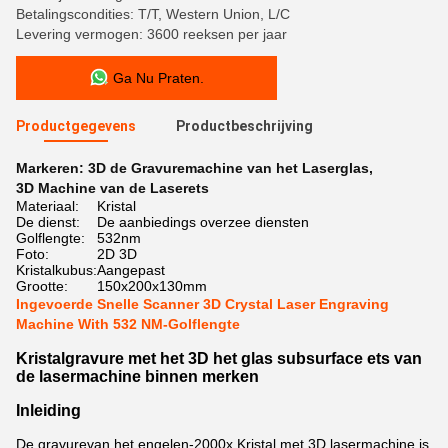
Betalingscondities: T/T, Western Union, L/C
Levering vermogen: 3600 reeksen per jaar
Ga Nu Praten.
Productgegevens
Productbeschrijving
Markeren:
3D de Gravuremachine van het Laserglas
,
3D Machine van de Laserets
Materiaal:
Kristal
De dienst:
De aanbiedings overzee diensten
Golflengte:
532nm
Foto:
2D 3D
Kristalkubus:
Aangepast
Grootte:
150x200x130mm
Ingevoerde Snelle Scanner 3D Crystal Laser Engraving
Machine With 532 NM-Golflengte
Kristalgravure met het 3D het glas subsurface ets van
de lasermachine binnen merken
Inleiding
De gravure
van
het
engelen
-2000x
Kristal met 3D lasermachine is