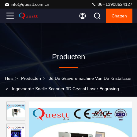
info@questt.com.cn
86--13908624127
Chatten
Producten
Huis
>
Producten
>
3d De Gravuremachine Van De Kristallaser
>
Ingevoerde Snelle Scanner 3D Crystal Laser Engraving
Machine With 532 NM-Golflengte