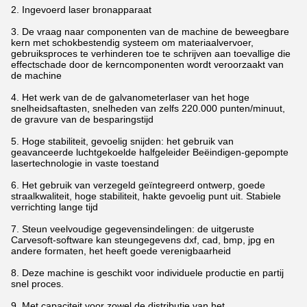
2.
Ingevoerd laser bronapparaat
3.
De vraag naar componenten van de machine de beweegbare
kern met schokbestendig systeem om materiaalvervoer,
gebruiksproces te verhinderen toe te schrijven aan toevallige die
effectschade door de kerncomponenten wordt veroorzaakt van
de machine
4.
Het werk van de de galvanometerlaser van het hoge
snelheidsaftasten, snelheden van zelfs 220.000 punten/minuut,
de gravure van de besparingstijd
5.
Hoge stabiliteit, gevoelig snijden: het gebruik van
geavanceerde luchtgekoelde halfgeleider Beëindigen-gepompte
lasertechnologie in vaste toestand
6.
Het gebruik van verzegeld geïntegreerd ontwerp, goede
straalkwaliteit, hoge stabiliteit, hakte gevoelig punt uit. Stabiele
verrichting lange tijd
7.
Steun veelvoudige gegevensindelingen: de uitgeruste
Carvesoft-software kan steungegevens dxf, cad, bmp, jpg en
andere formaten, het heeft goede verenigbaarheid
8.
Deze machine is geschikt voor individuele productie en partij
snel proces.
9. Met capaciteit voor zowel de distributie van het