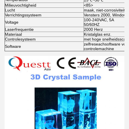
15℃~30℃
Milieuvochtigheid
<85>
Lucht
maak, niet-corrosiviteit
Verrichtingssysteem
Vensters 2000, Windows 
100-240VAC, 5A
Voltage
50/60HZ
Laserfrequentie
2000 Herz
Materiaal
Kristalglas enz.
Controlesysteem
met hoge snelheidsscan
zelfreseachsoftware voo
Software
controlemachine