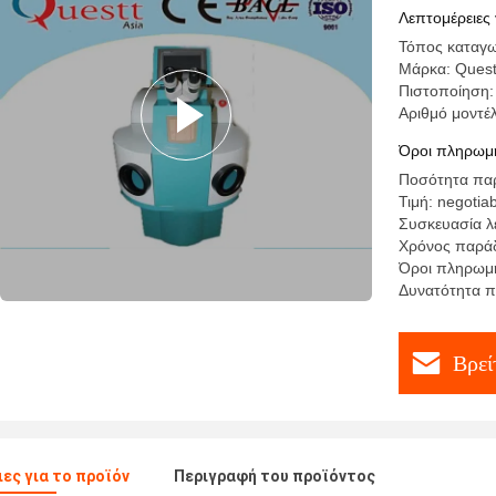
Λεπτομέρειες 
Τόπος καταγω
Μάρκα: Quest
Πιστοποίηση
Αριθμό μοντέ
Όροι πληρωμή
Ποσότητα παρ
Τιμή: negotia
Συσκευασία λ
Χρόνος παράδ
Όροι πληρωμή
Δυνατότητα π
Βρεί
ες για το προϊόν
Περιγραφή του προϊόντος