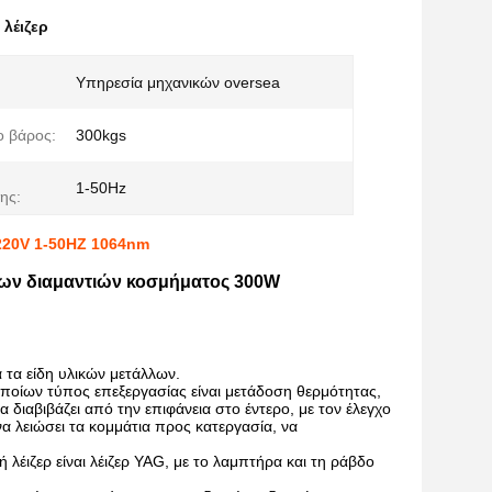
λέιζερ
Υπηρεσία μηχανικών oversea
ο βάρος:
300kgs
1-50Hz
ης:
220V 1-50HZ 1064nm
δων διαμαντιών κοσμήματος 300W
τα είδη υλικών μετάλλων.
ποίων τύπος επεξεργασίας είναι μετάδοση θερμότητας,
 διαβιβάζει από την επιφάνεια στο έντερο, με τον έλεγχο
 να λειώσει τα κομμάτια προς κατεργασία, να
 λέιζερ είναι λέιζερ YAG, με το λαμπτήρα και τη ράβδο