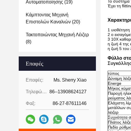
Το σύστημα 
Αυτοματοποίησης
(19)
Έχει τη flit
Κάμπτοντας Μηχανή
Χαρακτηρι
Επιστολών Καναλιών
(20)
1
υιοθέτηση 
Τακτοποιώντας Μηχανή Λέιζερ
2 ο εισαγόμ
3 10X καθαρ
(8)
η ζωή 4 της
η ζωή 5 του 
Φύλλο στο
Επαφές
Συγκόλλησ
τύπος
Δύναμη λέι
Επαφές:
Ms. Sherry Xiao
Energe
Μήκος κύμα
Τηλεφώνημα:
86--13908624127
Παροχή ηλεκ
ρεύματος λέ
Ελάχιστη λί
Φαξ:
86-27-87611146
μετάλλων σ
λέιζερ
Συχνότητα σ
Πλάτος λέιζε
Πεδίο ρύθμι