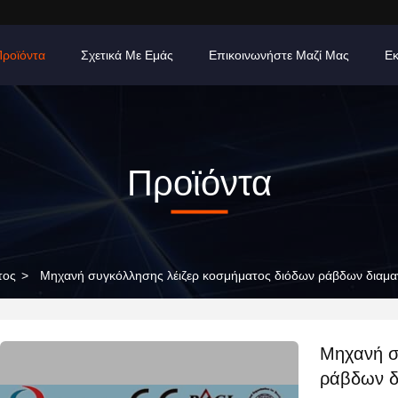
Προϊόντα
Σχετικά Με Εμάς
Επικοινωνήστε Μαζί Μας
Εκ
Προϊόντα
τος
>
Μηχανή συγκόλλησης λέιζερ κοσμήματος διόδων ράβδων διαμ
Μηχανή σ
ράβδων δ