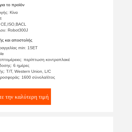
για το προϊόν
γής: Κίνα
t
: CE,ISO,BACL
λου: Robot300J
ς και αποστολής
αγγελίας min: 1SET
ble
επτομέρειες: περίπτωση κοντραπλακέ
οσης: 6 ημέρες
ς: T/T, Western Union, L/C
ροσφοράς: 1600 σύνολα/έτος
τε την καλύτερη τιμή