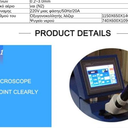
ένων
0.2~3.0mm
κό αέριο
ναι (Ν2)
ύναμης
220V μιας φάσης/50Hz/20A
θμού του
Οξυγονοκολλητής λέιζερ
1150X650X1
Ψυγείο νερού
740X600X10