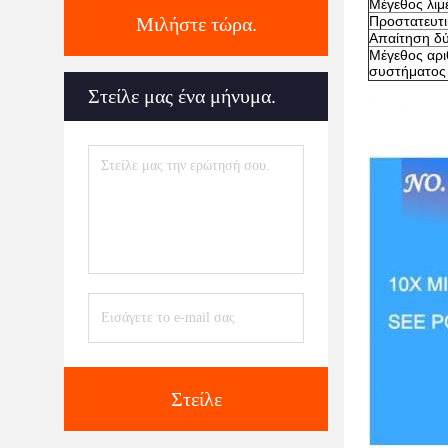
Μέγεθος λιμ
Μιλήστε τώρα.
Προστατευτι
Απαίτηση δ
Μέγεθος αρι
συστήματος
Στείλε μας ένα μήνυμα.
Στείλε