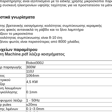
παρατήρησης είναι εξοπλισμένο με το ειδικής χρήσης μικροσκόπιο παρ
ting συσκευή ηλεκτρονίων υψηλής ταχύτητας για να προστατεύσει τα μάτι
στικά γνωρίσματα
της βρετανικής εισαγόμενης κοιλότητας συμπύκνωσης κεραμικής
ενος φακός αντανακλά τη ράβδο και το ξένο λαμπτήρα
ίζουν το μικροσκόπιο
 κοιλότητας συμπύκνωσης είναι 8-10 έτη
ξένου φωτός είναι περισσότερες από 8000 χιλιάδες
ιχείων παραμέτρου
η Machine.pdf λέιζερ κοσμήματος
Robot300J
ζερ παραγωγής
300W
110J
τος
1064nm
τρικού
4,5 KW
ιζερ
μνη λειωμένων
υγκόλλησης
0.1mm
φυγμού λέιζερ
1 - 50Hz
ρ pules
≤20ms
σης λιμένων
0.1~3.0mm