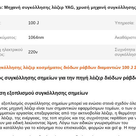
ω:
Μηχανή συγκόλλησης λέιζερ YAG
,
χρυσή μηχανή συγκόλλησης 
:
100 J
Υπηρεσία:
κύματος:
1064nm
Ακαθάριστ
 ηλεκτρικού
Συχνότητα
220v
ος:
συγκόλλησ
κόλλησης λέιζερ κοσμήματος διόδων ράβδων διαμαντιών 100 J 
ς συγκόλλησης σημείων για την πηγή λέιζερ διόδων ράβ
ση εξοπλισμού συγκόλλησης σημείων
 εξοπλισμός συγκόλλησης σημείων μπορεί να ενώσει στενά σχεδόν όλα 
τας μηχανή λέιζερ είναι των σημαντικών εφαρμόσιμων τομέων, ο των ο
μματιών εργασίας επεξεργασίας από την ακτινοβολία λέιζερ, η θερμότητα
λέιζερ, της ενέργειας, της τοπ ισχύος και της συχνότητας repitition για
ν μια ειδική λειώνοντας λίμνη. Λόγω των ειδικών γνωρισμάτων του
ερα κατάλληλο για το κόσμημα που επισκευάζει, φορμών και gol φ. Η πηγή