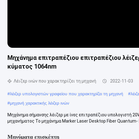
Μηχάνημα επιτραπέζιου επιτραπέζιου λέιζ
κύματος 1064nm
Λέιζερ ινών που χαρακτηρίζει τη μηχανή
2022-11-03
#
λέιζερ υπολογιστών γραφείου που χαρακτηρίζει τη μηχανή
#
λέιζ
#
μηχανή χαρακτικής λέιζερ ινών
Μηχάνημα σήμανσης λέιζερ με ίνες επιτραπέζιου υπολογιστή 20
μηχανήματος Το μηχάνημα Marker Laser Desktop Fiber Quantum- F
Μηνύματα επισκέπτη