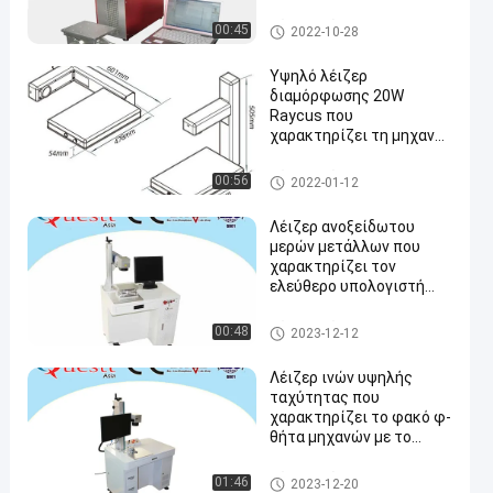
Λέιζερ ινών που χαρακτηρίζ
00:45
2022-10-28
ει τη μηχανή
Υψηλό λέιζερ
διαμόρφωσης 20W
Raycus που
χαρακτηρίζει τη μηχανή
για το μέταλλο
Λέιζερ ινών που χαρακτηρίζ
00:56
2022-01-12
ει τη μηχανή
Λέιζερ ανοξείδωτου
μερών μετάλλων που
χαρακτηρίζει τον
ελεύθερο υπολογιστή
πηγής λέιζερ μηχανών
20W
Λέιζερ ινών που χαρακτηρίζ
00:48
2023-12-12
ει τη μηχανή
Λέιζερ ινών υψηλής
ταχύτητας που
χαρακτηρίζει το φακό φ-
θήτα μηχανών με το
στροφέα
Λέιζερ ινών που χαρακτηρίζ
01:46
2023-12-20