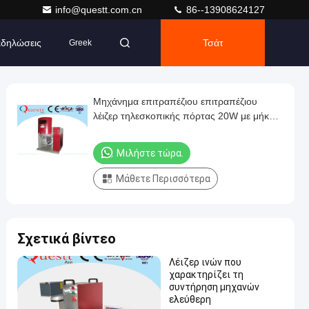
info@questt.com.cn
86--13908624127
δηλώσεις
Τσάτ
Greek
Μηχάνημα επιτραπέζιου επιτραπέζιου
λέιζερ τηλεσκοπικής πόρτας 20W με μήκος
κύματος 1064nm
Μιλήστε τώρα.
Μάθετε Περισσότερα
Σχετικά βίντεο
Λέιζερ ινών που
χαρακτηρίζει τη
συντήρηση μηχανών
ελεύθερη