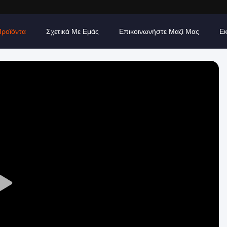
Προϊόντα
Σχετικά Με Εμάς
Επικοινωνήστε Μαζί Μας
Εκ
Play
Video