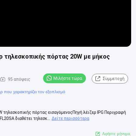
ερ τηλεσκοπικής πόρτας 20W με μήκος
Μιλήστε τώρα.
Συμμετοχή
95 απόψεις
ερ που χαρακτηρίζει τον εξοπλισμό
W τηλεσκοπικής πόρτας εισαγόμενοςΠηγή λέιζερ IPG Περιγραφή
L20SA διαθέτει τηλεσκ...
Δείτε περισσότερα
Αφήστε μήνυμα.