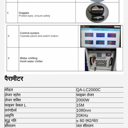
पैरामीटर
मॉडल
QA-LC2000C
लेजर स्रोत
फाइबर लेजर
लेजर शक्ति
2000W
फाइबर केबल L
15M
तरंगदैर्ध्य
1080nm
आवृत्ति
20KHz
शुद्ध गति
≤ 80 एम2/घंटा
शीतलन
जल शीतलन