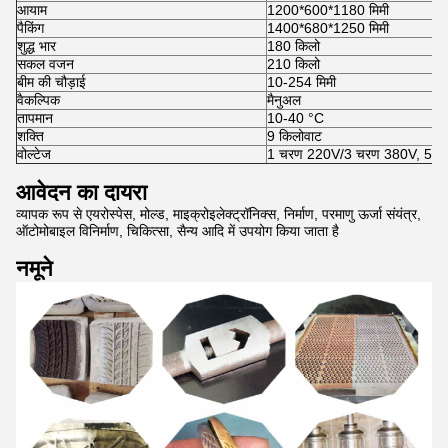
आयाम
1200*600*1180 मिमी
पैकिंग
1400*680*1250 मिमी
शुद्ध भार
180 किलो
सकल वजन
210 किलो
बीम की चौड़ाई
10-254 मिमी
वैकल्पिक
मैनुअल
तापमान
10-40 °C
शक्ति
9 किलोवाट
वोल्टेज
1 चरण 220V/3 चरण 380V, 50
आवेदन का दायरा
व्यापक रूप से एयरोस्पेस, मोल्ड, माइक्रोइलेक्ट्रॉनिक्स, निर्माण, परमाणु ऊर्जा संयंत्र,
ऑटोमोबाइल विनिर्माण, चिकित्सा, सैन्य आदि में उपयोग किया जाता है
नमूने