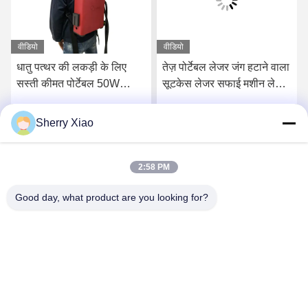
वीडियो
वीडियो
धातु पत्थर की लकड़ी के लिए
तेज़ पोर्टेबल लेजर जंग हटाने वाला
सस्ती कीमत पोर्टेबल 50W
सूटकेस लेजर सफाई मशीन लेजर
100W फाइबर लेजर सफाई
क्लीनर गर्म बिक्री पर अच्छी
मशीन जंग रेमल
कीमत
Sherry Xiao
सबसे अच्छी कीमत पाएं
सबसे अच्छी कीमत पाएं
2:58 PM
Good day, what product are you looking for?
Wuhan Questt ASIA Technology Co., Ltd.
info@questt.com.cn
86--13908624127