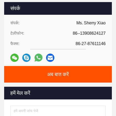
संपर्क
संपर्क:
Ms. Sherry Xiao
टेलीफोन:
86--13908624127
फैक्स:
86-27-87611146
अब बात करें
हमें मेल करें