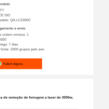
produto
STT
 CE ISO
odelo: QA-LC2000C
gamento e envio
e ordem mínima: 1
8000
ega: 7 dias
 fonte: 2000 grupos pelo ano
Falem Agora.
a de remoção de ferrugem a laser de 3000w
,