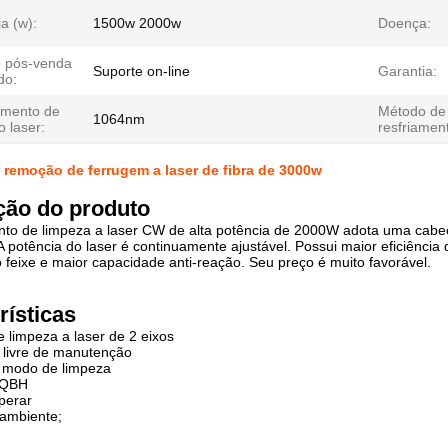
a (w):
1500w 2000w
Doença:
o pós-venda
Suporte on-line
Garantia:
do:
mento de
Método de
1064nm
 laser:
resfriamen
remoção de ferrugem a laser de fibra de 3000w
ção do produto
to de limpeza a laser CW de alta potência de 2000W adota uma cabeça
A potência do laser é continuamente ajustável. Possui maior eficiência
 feixe e maior capacidade anti-reação. Seu preço é muito favorável.
rísticas
 limpeza a laser de 2 eixos
 livre de manutenção
e modo de limpeza
 QBH
operar
 ambiente;