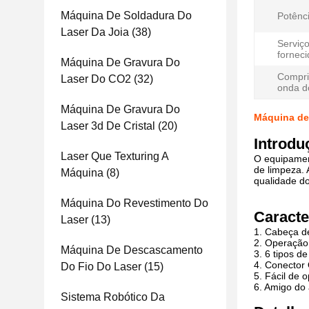
Máquina De Soldadura Do
Potênci
Laser Da Joia
(38)
Serviç
forneci
Máquina De Gravura Do
Compri
Laser Do CO2
(32)
onda do
Máquina De Gravura Do
Máquina de 
Laser 3d De Cristal
(20)
Introdu
Laser Que Texturing A
O equipamen
de limpeza. 
Máquina
(8)
qualidade do
Máquina Do Revestimento Do
Caracte
Laser
(13)
1. Cabeça de
2. Operação
Máquina De Descascamento
3. 6 tipos d
4. Conector
Do Fio Do Laser
(15)
5. Fácil de 
6. Amigo do
Sistema Robótico Da