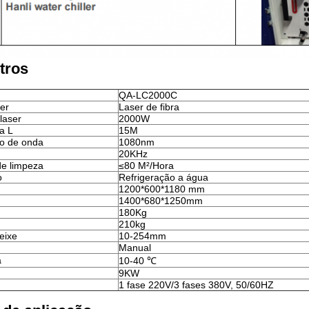
tros
QA-LC2000C
er
Laser de fibra
laser
2000W
a L
15M
o de onda
1080nm
20KHz
de limpeza
≤80 M²/Hora
o
Refrigeração a água
1200*600*1180 mm
1400*680*1250mm
180Kg
210kg
eixe
10-254mm
Manual
a
10-40 ℃
9KW
1 fase 220V/3 fases 380V, 50/60HZ