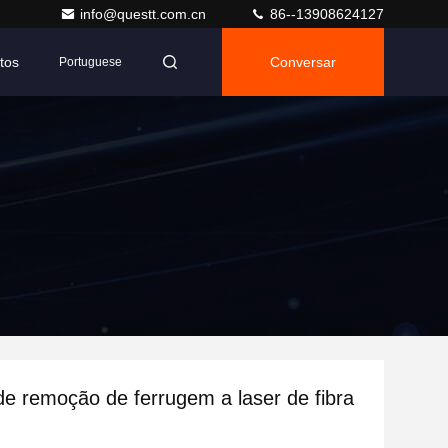
info@questt.com.cn
86--13908624127
tos
Conversar
Portuguese
e remoção de ferrugem a laser de fibra