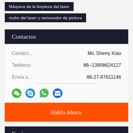
Máquina de la limpieza del laser
moho del laser y removedor de pintura
Contactos
Contactos:
Ms. Sherry Xiao
Teléfono:
86--13908624127
Envía un fax.:
86-27-87611146
Habla Ahora.