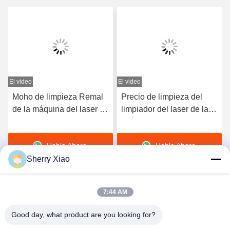
El video
El video
E
Moho de limpieza Remal
Precio de limpieza del
de la máquina del laser de
limpiador del laser de la
la fibra portátil barata del
máquina del laser del
precio 50W 100W para la
laser del moho de la
Habla Ahora.
Habla Ahora.
madera de la piedra del
maleta portátil rápida del
metal
retiro buen en venta
Sherry Xiao
caliente
7:44 AM
Good day, what product are you looking for?
Wuhan Questt ASIA Technology Co., Ltd.