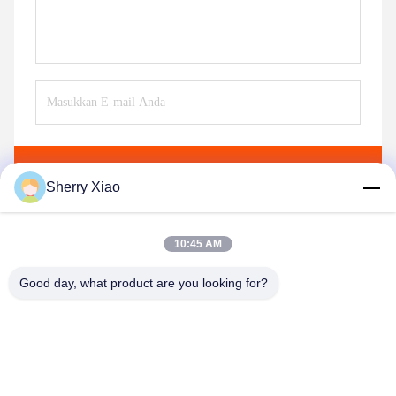
Kirim
Sherry Xiao
10:45 AM
Good day, what product are you looking for?
Wuhan Questt ASIA Technology Co., Ltd.
info@questt.com.cn
86--13908624127