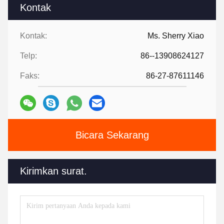
Kontak
Kontak:
Ms. Sherry Xiao
Telp:
86--13908624127
Faks:
86-27-87611146
Bicara Sekarang
Kirimkan surat.