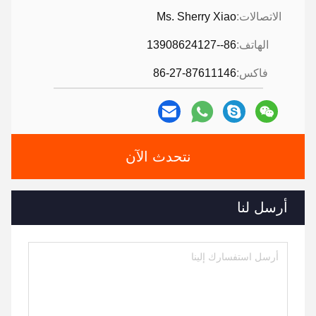
الاتصالات:
Ms. Sherry Xiao
الهاتف:
86--13908624127
فاكس:
86-27-87611146
نتحدث الآن
أرسل لنا