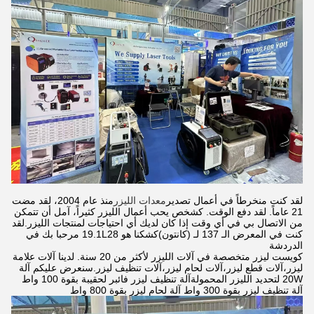
لقد كنت منخرطاً في أعمال تصدير
معدات الليزر
منذ عام 2004، لقد مضت
21 عاماً. لقد دفع الوقت. كشخص يحب أعمال الليزر كثيراً، آمل أن تتمكن
من الاتصال بي في أي وقت إذا كان لديك أي احتياجات لمنتجات الليزر.لقد
كنت في المعرض الـ 137 لـ (كانتون)كشكنا هو 19.1L28 مرحبا بك في
الدردشة
كويست ليزر متخصصة في آلات الليزر لأكثر من 20 سنة. لدينا آلات علامة
ليزر،آلات قطع ليزر،آلات لحام ليزر،آلات تنظيف ليزر.سنعرض عليكم آلة
20W لتحديد الليزر المحمولةآلة تنظيف ليزر فائبر لحقيبة بقوة 100 واط
آلة تنظيف ليزر بقوة 300 واط آلة لحام ليزر بقوة 800 واط