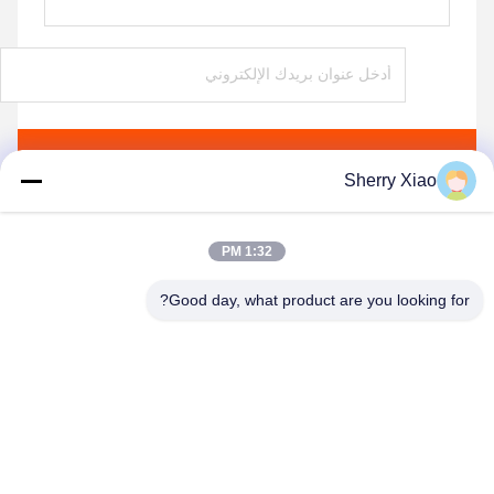
ارسل
Sherry Xiao
1:32 PM
Good day, what product are you looking for?
Wuhan Questt ASIA Technology Co., Ltd.
info@questt.com.cn
86--13908624127
A7-101 ، مبنى Hangyu ، حديقة العلوم والتكنولوجيا بجامعة
ووهان ، East Lake High-tech Dev. المنطقة ، ووهان ، هوبي ،