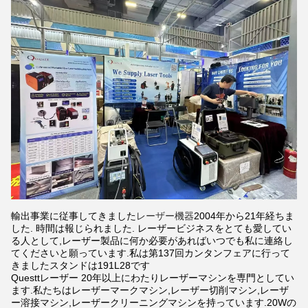
輸出事業に従事してきました
レーザー機器
2004年から21年経ちま
した. 時間は報じられました. レーザービジネスをとても愛してい
る人として,レーザー製品に何か必要があればいつでも私に連絡し
てくださいと願っています.私は第137回カンタンフェアに行って
きましたスタンドは191L28です
Questtレーザー 20年以上にわたりレーザーマシンを専門としてい
ます.私たちはレーザーマークマシン,レーザー切削マシン,レーザ
ー溶接マシン,レーザークリーニングマシンを持っています.20Wの