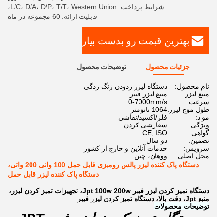
شرایط پرداخت: L/C، D/A، D/P، T/T، Western Union،
قابلیت ارائه: 60 مجموعه در ماه
بهترین قیمت رو بدست بیار
جزئیات محصول
توضیحات محصول
نام محصول:
دستگاه لیزر زدودن زنگ زدگی
منبع لیزر:
منبع لیزر فیبر
سرعت:
0-7000mm/s
طول موج لیزر:
1064 نانومتر
مواد:
فلز/اکسید/نقاشی
ویژگی:
سفارشی کردن
گواهی:
CE, ISO
تضمین:
دو سال
سرویس:
خدمات آنلاین و خارج از کشور
محل اصلی:
ووهان، چین
دستگاه پاک کننده لیزر پالس رومیزی قابل حمل 100 واتی 200 واتی،
دستگاه پاک کننده لیزر قابل حمل
دستگاه تمیز کردن لیزر فیبر Jpt 100w 200w، تجهیزات تمیز کردن لیزر،
منبع Jpt، دقت بالا، دستگاه تمیز کردن لیزر فیبر
توضیحات محصولات