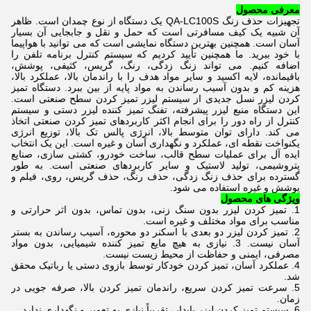
معرفی محصول
تجهیزات حذف زنگ QA-LC100S یک دستگاه از نوع چمدان است. ظاهر
آن شبیه یک کیف مسافرتی است که حمل و نقل و جابجایی آن بسیار
آسان است. همچنین بهترین دستگاه نمایشی است که می توانید با هواپیما
با خود ببرید. ما همچنین تأیید کردیم که سیستم کنترل برنامه تلفن را
اضافه کنیم. می تواند زنگ زدگی، رنگ، گریس، کثیفی، پوشش،
باقیمانده، لایه اکسید و سایر مواد هدف را با راندمان بالا، عملکرد بالا،
هزینه کم و بدون آسیب رساندن به مواد پایه از بین ببرد. دستگاه تمیز
کردن لیزر نسل جدیدی از سیستم لیزر تمیز کردن سطح صنعتی است.
این دستگاه منبع لیزر پیشرفته، تفنگ تمیز کننده لیزر دستی و سیستم
کنترل از راه دور را برای انجام اکثر کاربردهای تمیز کردن صنعتی اتخاذ
می کند. دارای توان متوسط ​​بالا، انرژی پالس تک بالا، توزیع انرژی
یکنواخت نقطه ای، عملکرد و نگهداری آسان و غیره است. این یک انتخاب
ایده آل برای عملیات سطح قالب، ساخت خودرو، کشتی سازی، صنایع
پتروشیمی، تولید لاستیک و سایر کاربردهای صنعتی است. به طور
گسترده برای حذف زنگ زدگی، حذف رنگ، حذف گریس، روی، فیلم و
پوشش و غیره استفاده می شود.
ویژگی های محصول
1. تمیز کردن لیزر بدون سنگ زنی، بدون تماس، بدون اثر حرارتی و
مناسب برای مواد مختلف و غیره است.
2. تمیز کردن لیزر دو بعدی با اسکنر دو محوره، آسیب رساندن به بستر
آسان نیست. 3. نیازی به هیچ مایع تمیز کننده شیمیایی، بدون مواد
مصرفی، ایمنی و حفاظت از محیط زیست نیست.
4. عملکرد آسان، تمیز کردن خودکار توسط بازوی دستی یا رباتیک محقق
شد.
5. سرعت تمیز کردن سریع، راندمان تمیز کردن بالا، صرفه جویی در
زمان.
6. سیستم تمیز کردن لیزر پایدار، تقریباً نیازی به تعمیر و نگهداری ندارد.