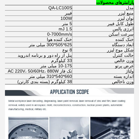
پارامترهای محصولات
مدل
QA-LC100S
منبع لیزر
فیبر
توان لیزر
100W
طول کابل فیبر
5 متر
انرژی پالس
1.5 mJ
سرعت اسکن
0-7000mm/s
خنک کننده
خنک کننده هوا
ابعاد دستگاه
625*505*300 میلی متر
شکل موج لیزر
8 نوع
حالت کنترل
پنل از راه دور و برنامه اندروید
وزن خالص
33 کیلوگرم
عرض پرتو
10-175 میلی متر
ولتاژ
تک فاز AC 220V، 50/60Hz، 880W
اندازه بسته
660*540*310 میلی متر
وزن ناخالص
38 کیلوگرم (بسته بندی کارتن)