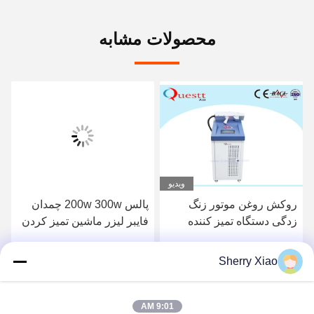
محصولات مشابه
ویدیو
روکش روغن موتور زنگ
پالس 200w 300w چمدان
زدگی دستگاه تمیز کننده
فايبر ليزر ماشین تمیز کردن
لیزری 100 وات خنک کننده
دستگاه حذف زنگ
هوا
Sherry Xiao
بهترین قیمت رو بدست
بهترین قیمت رو بدست
بیار
بیار
9:01 AM