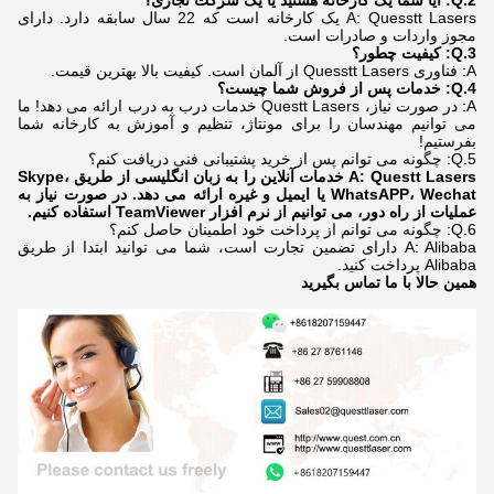
2.Q: آیا شما یک کارخانه هستید یا یک شرکت تجاری؟
A: Quesstt Lasers یک کارخانه است که 22 سال سابقه دارد. دارای
مجوز واردات و صادرات است.
3.Q: کیفیت چطور؟
A: فناوری Quesstt Lasers از آلمان است. کیفیت بالا بهترین قیمت.
4.Q: خدمات پس از فروش شما چیست؟
A: در صورت نیاز، Questt Lasers خدمات درب به درب ارائه می دهد! ما
می توانیم مهندسان را برای مونتاژ، تنظیم و آموزش به کارخانه شما
بفرستیم!
5.Q: چگونه می توانم پس از خرید پشتیبانی فنی دریافت کنم؟
A: Questt Lasers خدمات آنلاین را به زبان انگلیسی از طریق Skype،
WhatsAPP، Wechat یا ایمیل و غیره ارائه می دهد. در صورت نیاز به
عملیات از راه دور، می توانیم از نرم افزار TeamViewer استفاده کنیم.
6.Q: چگونه می توانم از پرداخت خود اطمینان حاصل کنم؟
A: Alibaba دارای تضمین تجارت است، شما می توانید ابتدا از طریق
Alibaba پرداخت کنید.
همین حالا با ما تماس بگیرید