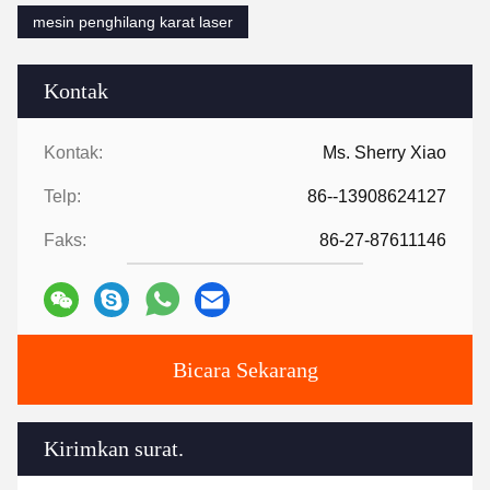
mesin penghilang karat laser
Kontak
Kontak:
Ms. Sherry Xiao
Telp:
86--13908624127
Faks:
86-27-87611146
Bicara Sekarang
Kirimkan surat.