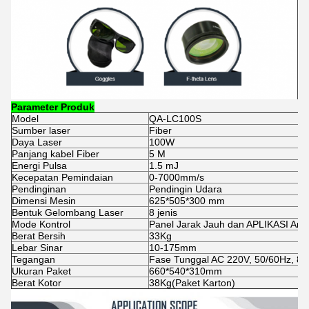
Parameter Produk
Model
QA-LC100S
Sumber laser
Fiber
Daya Laser
100W
Panjang kabel Fiber
5 M
Energi Pulsa
1.5 mJ
Kecepatan Pemindaian
0-7000mm/s
Pendinginan
Pendingin Udara
Dimensi Mesin
625*505*300 mm
Bentuk Gelombang Laser
8 jenis
Mode Kontrol
Panel Jarak Jauh dan APLIKASI And
Berat Bersih
33Kg
Lebar Sinar
10-175mm
Tegangan
Fase Tunggal AC 220V, 50/60Hz, 8
Ukuran Paket
660*540*310mm
Berat Kotor
38Kg(Paket Karton)