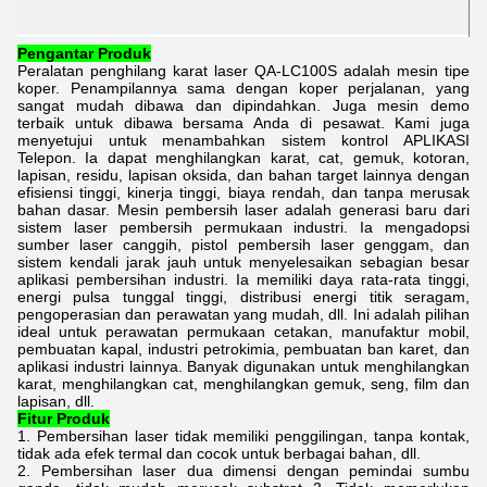
Pengantar Produk
Peralatan penghilang karat laser QA-LC100S adalah mesin tipe
koper. Penampilannya sama dengan koper perjalanan, yang
sangat mudah dibawa dan dipindahkan. Juga mesin demo
terbaik untuk dibawa bersama Anda di pesawat. Kami juga
menyetujui untuk menambahkan sistem kontrol APLIKASI
Telepon. Ia dapat menghilangkan karat, cat, gemuk, kotoran,
lapisan, residu, lapisan oksida, dan bahan target lainnya dengan
efisiensi tinggi, kinerja tinggi, biaya rendah, dan tanpa merusak
bahan dasar. Mesin pembersih laser adalah generasi baru dari
sistem laser pembersih permukaan industri. Ia mengadopsi
sumber laser canggih, pistol pembersih laser genggam, dan
sistem kendali jarak jauh untuk menyelesaikan sebagian besar
aplikasi pembersihan industri. Ia memiliki daya rata-rata tinggi,
energi pulsa tunggal tinggi, distribusi energi titik seragam,
pengoperasian dan perawatan yang mudah, dll. Ini adalah pilihan
ideal untuk perawatan permukaan cetakan, manufaktur mobil,
pembuatan kapal, industri petrokimia, pembuatan ban karet, dan
aplikasi industri lainnya. Banyak digunakan untuk menghilangkan
karat, menghilangkan cat, menghilangkan gemuk, seng, film dan
lapisan, dll.
Fitur Produk
1. Pembersihan laser tidak memiliki penggilingan, tanpa kontak,
tidak ada efek termal dan cocok untuk berbagai bahan, dll.
2. Pembersihan laser dua dimensi dengan pemindai sumbu