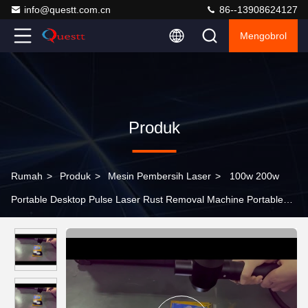
info@questt.com.cn
86--13908624127
Mengobrol
Produk
Rumah
>
Produk
>
Mesin Pembersih Laser
>
100w 200w
Portable Desktop Pulse Laser Rust Removal Machine Portable
Laser Cleaning Machine Mesin pembersih laser portabel