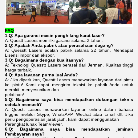
FA
Q
1.Q: Apa garansi mesin penghilang karat laser?
A: Questt Lasers memiliki garansi selama 2 tahun.
2.Q: Apakah Anda pabrik atau perusahaan dagang?
A: Quesstt Lasers adalah pabrik selama 22 tahun. Mendapat
Lisensi impor dan ekspor.
3.Q: Bagaimana dengan kualitasnya?
A: Teknologi Quesstt Lasers berasal dari Jerman. Kualitas tinggi
harga terbaik.
4.Q: Apa layanan purna jual Anda?
A: Jika diperlukan, Questt Lasers menawarkan layanan dari pintu
ke pintu! Kami dapat mengirim teknisi ke pabrik Anda untuk
merakit, menyesuaikan dan
pelatihan!
5.Q: Bagaimana saya bisa mendapatkan dukungan teknis
setelah membeli?
A: Questt Lasers menawarkan layanan online dalam bahasa
Inggris melalui Skype, WhatsAPP, Wechat atau Email dll. Jika
perlu pengoperasian jarak jauh, kami dapat menggunakan
Perangkat lunak TeamViewer.
6.Q: Bagaimana saya bisa mendapatkan jaminan
Pembayaran saya?