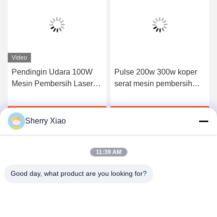
Video
Pendingin Udara 100W
Pulse 200w 300w koper
Mesin Pembersih Laser
serat mesin pembersih
Penghapusan Lapisan Oli
laser mesin penghilang
Mesin Karat
karat
k
Dapatkan Harga Terbaik
Dapatkan Harga Terbaik
Sherry Xiao
11:39 AM
Good day, what product are you looking for?
Wuhan Questt ASIA Technology Co., Ltd.
info@questt.com.cn