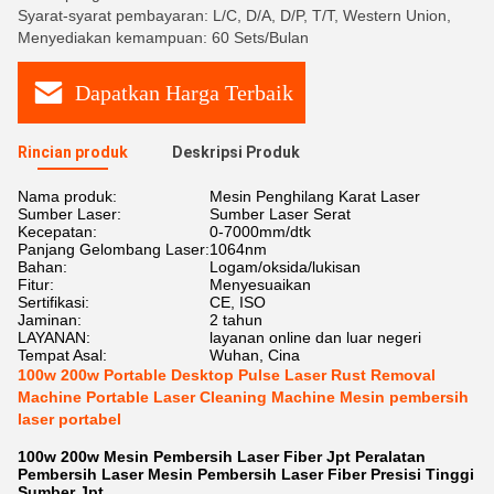
Syarat-syarat pembayaran: L/C, D/A, D/P, T/T, Western Union,
Menyediakan kemampuan: 60 Sets/Bulan
Dapatkan Harga Terbaik
Rincian produk
Deskripsi Produk
Nama produk:
Mesin Penghilang Karat Laser
Sumber Laser:
Sumber Laser Serat
Kecepatan:
0-7000mm/dtk
Panjang Gelombang Laser:
1064nm
Bahan:
Logam/oksida/lukisan
Fitur:
Menyesuaikan
Sertifikasi:
CE, ISO
Jaminan:
2 tahun
LAYANAN:
layanan online dan luar negeri
Tempat Asal:
Wuhan, Cina
100w 200w Portable Desktop Pulse Laser Rust Removal
Machine Portable Laser Cleaning Machine Mesin pembersih
laser portabel
100w 200w Mesin Pembersih Laser Fiber Jpt Peralatan
Pembersih Laser Mesin Pembersih Laser Fiber Presisi Tinggi
Sumber Jpt