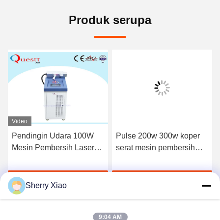
Produk serupa
Video
Pendingin Udara 100W
Pulse 200w 300w koper
Mesin Pembersih Laser
serat mesin pembersih
Penghapusan Lapisan Oli
laser mesin penghilang
Mesin Karat
karat
k
Dapatkan Harga Terbaik
Dapatkan Harga Terbaik
Sherry Xiao
9:04 AM