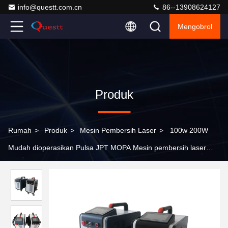
info@questt.com.cn
86--13908624127
Mengobrol
Produk
Rumah
>
Produk
>
Mesin Pembersih Laser
>
100w 200W
Mudah dioperasikan Pulsa JPT MOPA Mesin pembersih laser
serat karat cat pembersih kayu logam