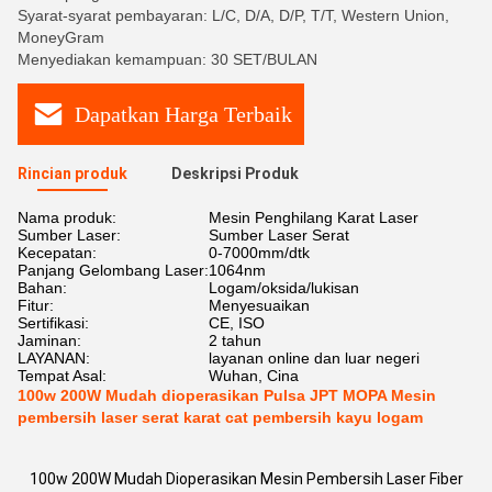
Syarat-syarat pembayaran: L/C, D/A, D/P, T/T, Western Union,
MoneyGram
Menyediakan kemampuan: 30 SET/BULAN
Dapatkan Harga Terbaik
Rincian produk
Deskripsi Produk
Nama produk:
Mesin Penghilang Karat Laser
Sumber Laser:
Sumber Laser Serat
Kecepatan:
0-7000mm/dtk
Panjang Gelombang Laser:
1064nm
Bahan:
Logam/oksida/lukisan
Fitur:
Menyesuaikan
Sertifikasi:
CE, ISO
Jaminan:
2 tahun
LAYANAN:
layanan online dan luar negeri
Tempat Asal:
Wuhan, Cina
100w 200W Mudah dioperasikan Pulsa JPT MOPA Mesin
pembersih laser serat karat cat pembersih kayu logam
100w 200W Mudah Dioperasikan Mesin Pembersih Laser Fiber