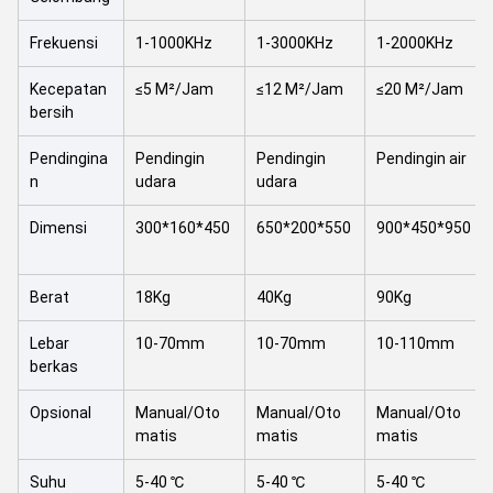
Frekuensi
1-1000KHz
1-3000KHz
1-2000KHz
Kecepatan
≤5 M²/Jam
≤12 M²/Jam
≤20 M²/Jam
bersih
Pendingina
Pendingin
Pendingin
Pendingin air
n
udara
udara
Dimensi
300*160*450
650*200*550
900*450*950
Berat
18Kg
40Kg
90Kg
Lebar
10-70mm
10-70mm
10-110mm
berkas
Opsional
Manual/Oto
Manual/Oto
Manual/Oto
matis
matis
matis
Suhu
5-40 ℃
5-40 ℃
5-40 ℃