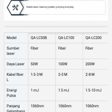
Model
QA-LC50B
QA-LC100
QA-LC200
Sumber
Fiber
Fiber
Fiber
laser
Daya Laser
50W
100W
200W
Kabel fiber
1.5-3 M
2-5 M
2-8 M
L
Energi
1 mJ
1.5 mJ
1.5-10 mJ
Pulsa
Panjang
1060nm
1060nm
1060nm
Gelombang