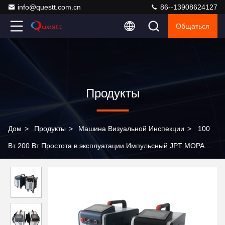
info@questt.com.cn
86--13908624127
Общаться
Продукты
Дом
>
Продукты
>
Машина Визуальной Инспекции
>
100
Вт 200 Вт Простота в эксплуатации Импульсный JPT MOPA
волоконный лазерный очиститель для удаления ржавчины,
краски, очистки дерева и металла