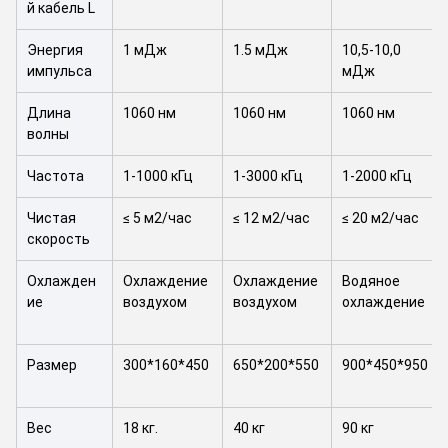
й кабель L
Энергия
1 мДж
1.5 мДж
10,5-10,0
импульса
мДж
Длина
1060 нм
1060 нм
1060 нм
волны
Частота
1-1000 кГц
1-3000 кГц
1-2000 кГц
Чистая
≤ 5 м2/час
≤ 12 м2/час
≤ 20 м2/час
скорость
Охлажден
Охлаждение
Охлаждение
Водяное
ие
воздухом
воздухом
охлаждение
Размер
300*160*450
650*200*550
900*450*950
Вес
18 кг.
40 кг
90 кг