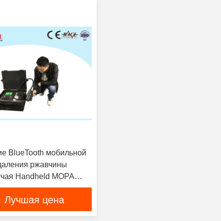
е BlueTooth мобильной
даления ржавчины
учая Handheld MOPA
дное
Лучшая цена