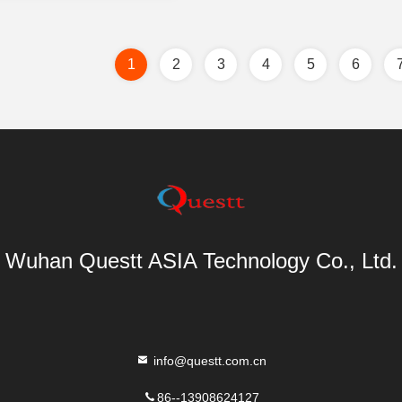
1
2
3
4
5
6
Wuhan Questt ASIA Technology Co., Ltd.
info@questt.com.cn
86--13908624127