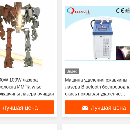
Видео
00W 100W лазера
Машина удаления ржавчины
волокна ИМПа ульс
лазера Bluetooth беспроводна
ржавчины лазера очищая
окись покрывая удаление
ржавчины лазера оптическое
Лучшая цена
Лучшая цена