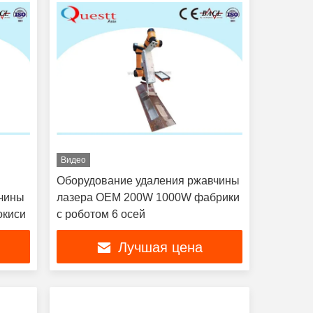
Видео
Оборудование удаления ржавчины
вчины
лазера OEM 200W 1000W фабрики
окиси
с роботом 6 осей
Лучшая цена