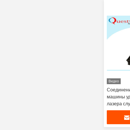
Видео
Соединени
машины у
лазера сл
беспрово