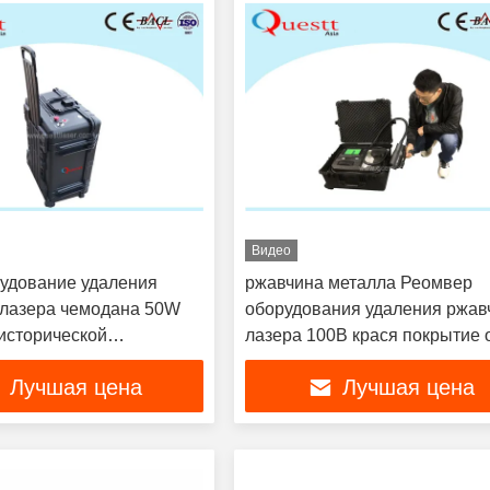
Видео
удование удаления
ржавчина металла Реомвер
лазера чемодана 50W
оборудования удаления ржа
исторической
лазера 100В крася покрытие 
ы
Лучшая цена
Лучшая цена