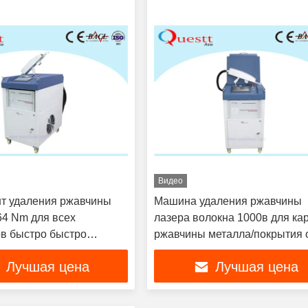
Видео
т удаления ржавчины
Машина удаления ржавчины
64 Nm для всех
лазера волокна 1000в для ка
в быстро быстро
ржавчины металла/покрытия 
Handheld голова лазера
Лучшая цена
Лучшая цена