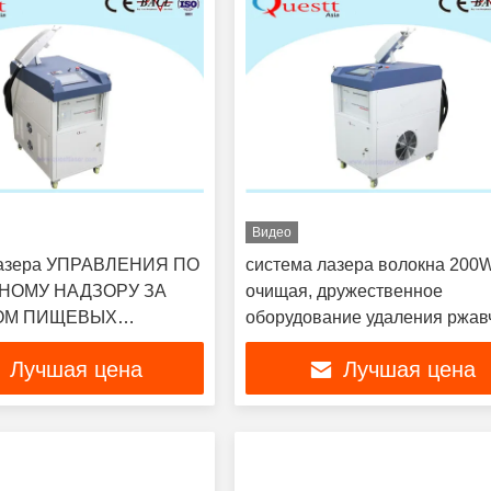
Видео
азера УПРАВЛЕНИЯ ПО
система лазера волокна 200
НОМУ НАДЗОРУ ЗА
очищая, дружественное
ОМ ПИЩЕВЫХ
оборудование удаления ржа
ОВ И МЕДИКАМЕНТОВ
лазера
Лучшая цена
Лучшая цена
роботом, автоматическим
нием удаления
лазера для металла