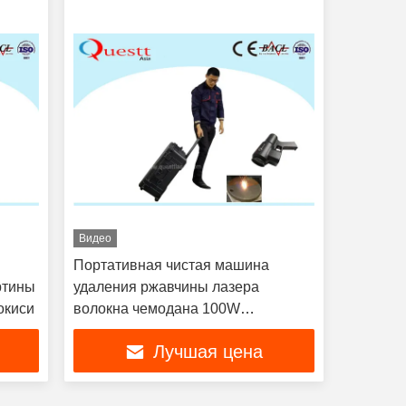
Видео
Портативная чистая машина
ртины
удаления ржавчины лазера
окиси
волокна чемодана 100W
оборудования лазера
Лучшая цена