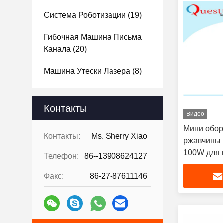
Система Роботизации
(19)
Гибочная Машина Письма
Канала
(20)
Машина Утески Лазера
(8)
Контакты
Видео
Мини обор
Контакты:
Ms. Sherry Xiao
ржавчины 
100W для 
Телефон:
86--13908624127
скульптур
Факс:
86-27-87611146