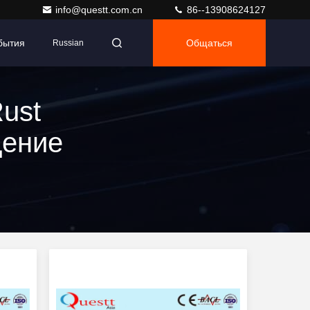
info@questt.com.cn
86--13908624127
бытия
Общаться
Russian
ust
дение