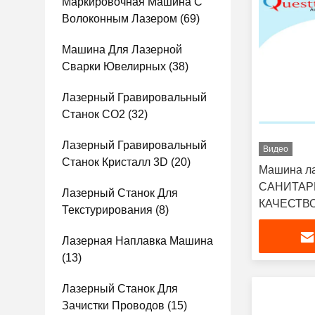
Маркировочная Машина С
Волоконным Лазером
(69)
Машина Для Лазерной
Сварки Ювелирных
(38)
Лазерный Гравировальный
Станок СО2
(32)
Лазерный Гравировальный
Видео
Станок Кристалл 3D
(20)
Машина л
САНИТАР
Лазерный Станок Для
КАЧЕСТВ
Текстурирования
(8)
ПРОДУКТ
очищая с 
Лазерная Наплавка Машина
оборудова
(13)
ржавчины 
Лазерный Станок Для
Зачистки Проводов
(15)