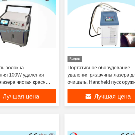
Видео
ль волокна
Портативное оборудование
ния 100W удаления
удаления ржавчины лазера д
лазера чистая крася
очищать, Handheld пуск оруж
метров
Лучшая цена
Лучшая цена