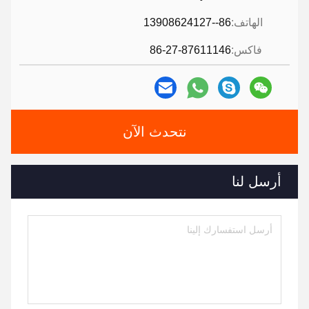
الهاتف:
86--13908624127
فاكس:
86-27-87611146
نتحدث الآن
أرسل لنا