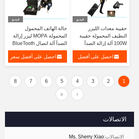
فيديو
فيديو
حقيبة معدات الليزر
حالة الهاتف المحمول
النظيف المحمولة حقيبة
المحمولة MOPA ليزر إزالة
100W آلة إزالة الصدأ
الصدأ آلة اتصال BlueTooth
بالليزر الليفي
اللاسلكية
احصل على أفضل
احصل على أفضل سعر
سعر
8
7
6
5
4
3
2
1
الاتصالات
الاتصالات:
Ms. Sherry Xiao