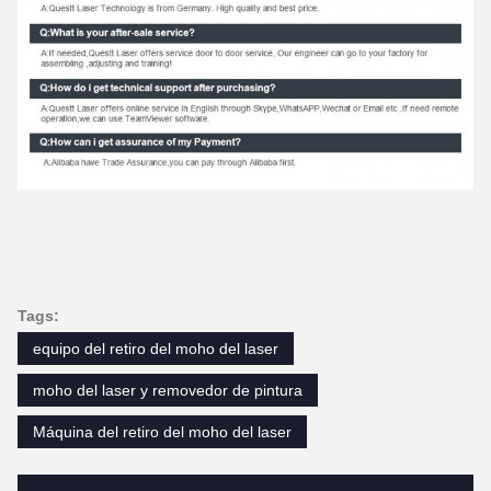
Tags:
equipo del retiro del moho del laser
moho del laser y removedor de pintura
Máquina del retiro del moho del laser