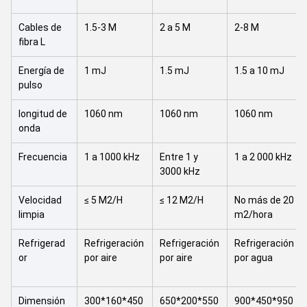
Cables de
1.5-3 M
2 a 5 M
2-8 M
fibra L
Energía de
1 mJ
1.5 mJ
1.5 a 10 mJ
pulso
longitud de
1060 nm
1060 nm
1060 nm
onda
Frecuencia
1 a 1000 kHz
Entre 1 y
1 a 2 000 kHz
3000 kHz
Velocidad
≤ 5 M2/H
≤ 12 M2/H
No más de 20
limpia
m2/hora
Refrigerad
Refrigeración
Refrigeración
Refrigeración
or
por aire
por aire
por agua
Dimensión
300*160*450
650*200*550
900*450*950