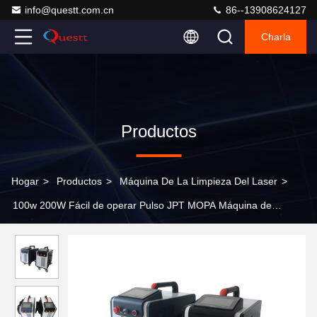
info@questt.com.cn
86--13908624127
Charla
Productos
Hogar
>
Productos
>
Máquina De La Limpieza Del Laser
>
100w 200W Fácil de operar Pulso JPT MOPA Máquina de
limpieza por láser de fibra pintura de óxido limpieza de madera
metal