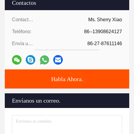
Contactos
Contactos:
Ms. Sherry Xiao
Teléfono:
86--13908624127
Envía un fax.:
86-27-87611146
Habla Ahora.
Envíanos un correo.