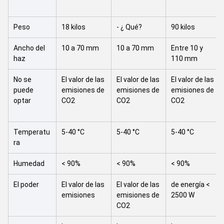
Peso
18 kilos
- ¿ Qué?
90 kilos
Ancho del
10 a 70 mm
10 a 70 mm
Entre 10 y
haz
110 mm
No se
El valor de las
El valor de las
El valor de las
puede
emisiones de
emisiones de
emisiones de
optar
CO2
CO2
CO2
Temperatu
5-40 °C
5-40 °C
5-40 °C
ra
Humedad
< 90%
< 90%
< 90%
El poder
El valor de las
El valor de las
de energía <
emisiones
emisiones de
2500 W
CO2