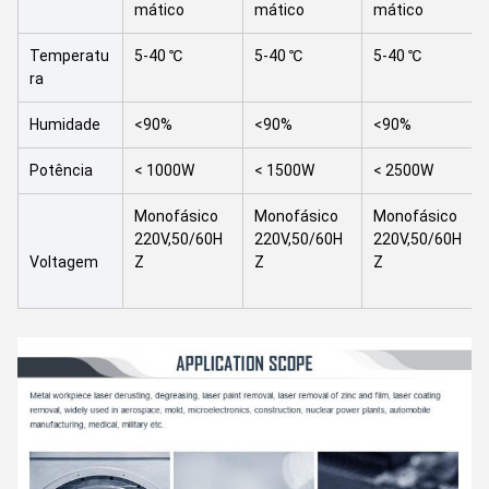
mático
mático
mático
Temperatu
5-40 ℃
5-40 ℃
5-40 ℃
ra
Humidade
<90%
<90%
<90%
Potência
< 1000W
< 1500W
< 2500W
Monofásico
Monofásico
Monofásico
220V,50/60H
220V,50/60H
220V,50/60H
Voltagem
Z
Z
Z