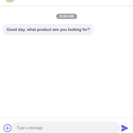
6:44 AM
Good day, what product are you looking for?
Wuhan Questt ASIA Technology Co., Ltd.
info@questt.com.cn
86--13908624127
Construção de A7-101, de Hangyu, universidade Sci de
Wuhan & parque da tecnologia, colaborador do leste da
Alto-tecnologia do lago. Zona, Wuhan, Hubei, China
China bom Qualidade Máquina da limpeza do laser
Fornecedor. Copyright © 2016-2026 Wuhan Questt ASIA
Technology Co., Ltd. Todos. Todos os direitos reservados.