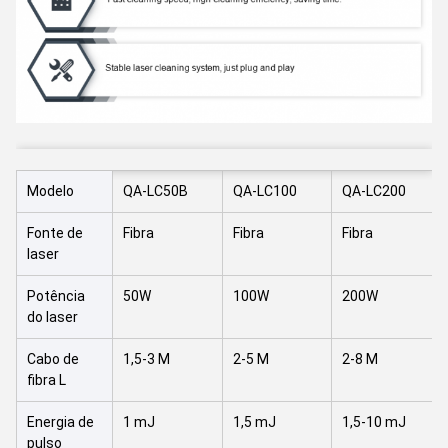
Modelo
QA-LC50B
QA-LC100
QA-LC200
Fonte de
Fibra
Fibra
Fibra
laser
Potência
50W
100W
200W
do laser
Cabo de
1,5-3 M
2-5 M
2-8 M
fibra L
Energia de
1 mJ
1,5 mJ
1,5-10 mJ
pulso