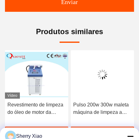
Enviar
Produtos similares
Vídeo
Revestimento de limpeza
Pulso 200w 300w maleta
do óleo de motor da
máquina de limpeza a
oxidação da remoção da
laser de fibra máquina de
máquina do laser 100W
remoção de ferrugem
Falem Agora.
Falem Agora.
refrigerar de ar
Sherry Xiao