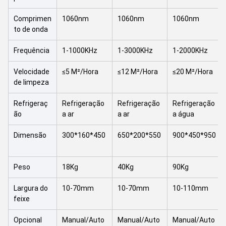
Comprimen
1060nm
1060nm
1060nm
to de onda
Frequência
1-1000KHz
1-3000KHz
1-2000KHz
Velocidade
≤5 M²/Hora
≤12 M²/Hora
≤20 M²/Hora
de limpeza
Refrigeraç
Refrigeração
Refrigeração
Refrigeração
ão
a ar
a ar
a água
Dimensão
300*160*450
650*200*550
900*450*950
Peso
18Kg
40Kg
90Kg
Largura do
10-70mm
10-70mm
10-110mm
feixe
Opcional
Manual/Auto
Manual/Auto
Manual/Auto