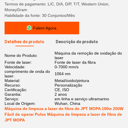
Termos de pagamento: L/C, D/A, D/P, T/T, Western Union,
MoneyGram
Habilidade da fonte: 30 Conjuntos/Mês
Falem Agora.
Detalhes do produto
Descrição do produto
Máquina da remoção de oxidação do
Nome do Produto:
laser
Fonte de laser:
Fonte de laser da fibra
Velocidade:
0-7000 mm/s
comprimento de onda do
1064 nm
laser:
Material:
Metal/óxido/pintura
Recurso:
Personalização
Certificação:
CE, ISO
Garantia:
2 anos
Serviço:
em linha e serviço ultramarino
Local de Origem:
Wuhan, China
Máquina de limpeza a laser de fibra de JPT MOPA 100w 200W
Fácil de operar Pulso Máquina de limpeza a laser de fibra de
JPT MOPA