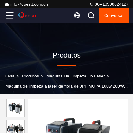
info@questt.com.cn
86--13908624127
Conversar
Produtos
Casa
>
Produtos
>
Máquina Da Limpeza Do Laser
>
Máquina de limpeza a laser de fibra de JPT MOPA 100w 200W
Fácil de operar Pulso Máquina de limpeza a laser de fibra de JPT
MOPA