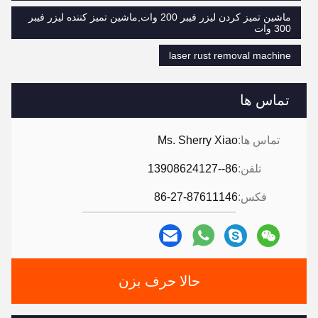
ماشین تمیز کردن لیزر فیبر 200 وات,ماشین تمیز کننده لیزر فیبر
300 وات
laser rust removal machine
تماس ها
تماس ها:
Ms. Sherry Xiao
تلفن:
86--13908624127
فکس:
86-27-87611146
حالا حرف بزن