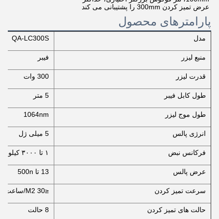
عرض تمیز کردن 300mm را پشتیبانی می کند
پارامترهای محصول
مدل
QA-LC300S
منبع لیزر
فیبر
قدرت لیزر
300 وات
طول کابل فیبر
5 متر
طول موج لیزر
1064nm
انرژی پالس
5 میلی ژل
فرکانس نبض
۱ تا ۳۰۰۰ کیلو هرتز
عرض پالس
13 تا 500n
سرعت تمیز کردن
≤30 M2/ساعت
حالت های تمیز کردن
8 حالت