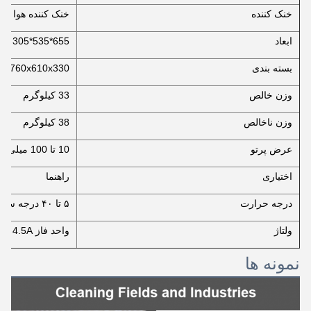
خنک کننده
خنک کننده هوا
ابعاد
655*535*305 میلی متر
بسته بندی
760x610x330 میلی متر
وزن خالص
33 کیلوگرم
وزن ناخالص
38 کیلوگرم
عرض پرتو
10 تا 100 میلی متر
اختیاری
راهنما
درجه حرارت
۵ تا ۴۰ درجه سانتیگراد
ولتاژ
واحد فاز AC 220V 4.5A
نمونه ها