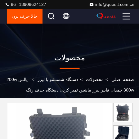
86--13908624127
info@questt.com.cn
حالا حرف بزن
محصولات
صفحه اصلی
>
محصولات
>
دستگاه شستشو با لیزر
>
پالس 200w
300w چمدان فايبر ليزر ماشین تمیز کردن دستگاه حذف زنگ