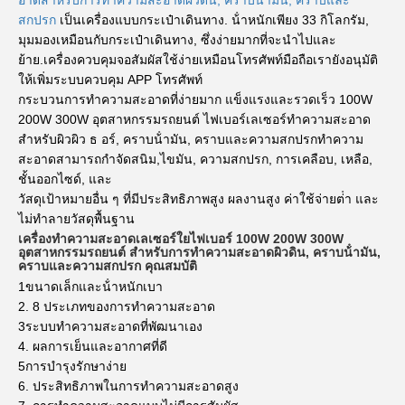
อาดสําหรับการทําความสะอาดผิวดิน, คราบน้ํามัน, คราบและ
สกปรก
เป็นเครื่องแบบกระเป๋าเดินทาง. น้ําหนักเพียง 33 กิโลกรัม,
มุมมองเหมือนกับกระเป๋าเดินทาง, ซึ่งง่ายมากที่จะนําไปและ
ย้าย.เครื่องควบคุมจอสัมผัสใช้ง่ายเหมือนโทรศัพท์มือถือเรายังอนุมัติ
ให้เพิ่มระบบควบคุม APP โทรศัพท์
กระบวนการทําความสะอาดที่ง่ายมาก แข็งแรงและรวดเร็ว 100W
200W 300W อุตสาหกรรมรถยนต์ ไฟเบอร์เลเซอร์ทําความสะอาด
สําหรับผิวผิว ธ อร์, คราบน้ํามัน, คราบและความสกปรกทําความ
สะอาดสามารถกําจัดสนิม,ไขมัน, ความสกปรก, การเคลือบ, เหลือ,
ชั้นออกไซด์, และ
วัสดุเป้าหมายอื่น ๆ ที่มีประสิทธิภาพสูง ผลงานสูง ค่าใช้จ่ายต่ํา และ
ไม่ทําลายวัสดุพื้นฐาน
เครื่องทําความสะอาดเลเซอร์ใยไฟเบอร์ 100W 200W 300W
อุตสาหกรรมรถยนต์ สําหรับการทําความสะอาดผิวดิน, คราบน้ํามัน,
คราบและความสกปรก คุณสมบัติ
1ขนาดเล็กและน้ําหนักเบา
2. 8 ประเภทของการทําความสะอาด
3ระบบทําความสะอาดที่พัฒนาเอง
4. ผลการเย็นและอากาศที่ดี
5การบํารุงรักษาง่าย
6. ประสิทธิภาพในการทําความสะอาดสูง