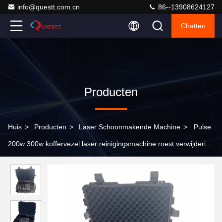
info@questt.com.cn
86--13908624127
Chatten
Producten
Huis
>
Producten
>
Laser Schoonmakende Machine
>
Pulse
200w 300w koffervezel laser reinigingsmachine roest verwijdering
machine