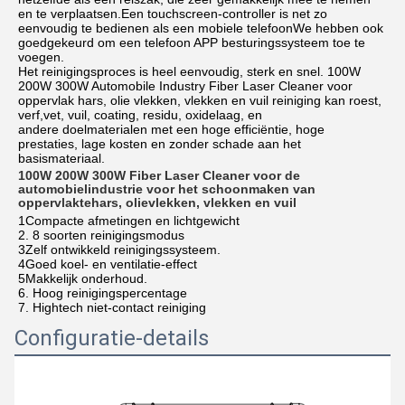
en te verplaatsen.Een touchscreen-controller is net zo
eenvoudig te bedienen als een mobiele telefoonWe hebben ook
goedgekeurd om een telefoon APP besturingssysteem toe te
voegen.
Het reinigingsproces is heel eenvoudig, sterk en snel. 100W
200W 300W Automobile Industry Fiber Laser Cleaner voor
oppervlak hars, olie vlekken, vlekken en vuil reiniging kan roest,
verf,vet, vuil, coating, residu, oxidelaag, en
andere doelmaterialen met een hoge efficiëntie, hoge
prestaties, lage kosten en zonder schade aan het
basismateriaal.
100W 200W 300W Fiber Laser Cleaner voor de
automobielindustrie voor het schoonmaken van
oppervlaktehars, olievlekken, vlekken en vuil
1Compacte afmetingen en lichtgewicht
2. 8 soorten reinigingsmodus
3Zelf ontwikkeld reinigingssysteem.
4Goed koel- en ventilatie-effect
5Makkelijk onderhoud.
6. Hoog reinigingspercentage
7. Hightech niet-contact reiniging
Configuratie-details