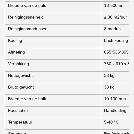
Breedte van de puls
13-500 ns
Reinigingssnelheid
≤ 30 m2/uur
Reinigingsmodussen
8 modus
Koeling
Luchtkoeling
Afmeting
655*535*305 
Verpakking
760 x 610 x 3
Nettogewicht
33 kg
Bruto gewicht
38 kg
Breedte van de balk
10-100 mm
Facultatief
Handleiding
Temperatuur
5-40 °C
Spanning
Eenfasige wiss