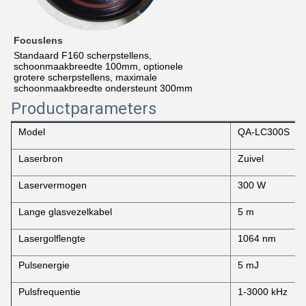
Focuslens
Standaard F160 scherpstellens,
schoonmaakbreedte 100mm, optionele
grotere scherpstellens, maximale
schoonmaakbreedte ondersteunt 300mm
Productparameters
Model
QA-LC300S
Laserbron
Zuivel
Laservermogen
300 W
Lange glasvezelkabel
5 m
Lasergolflengte
1064 nm
Pulsenergie
5 mJ
Pulsfrequentie
1-3000 kHz