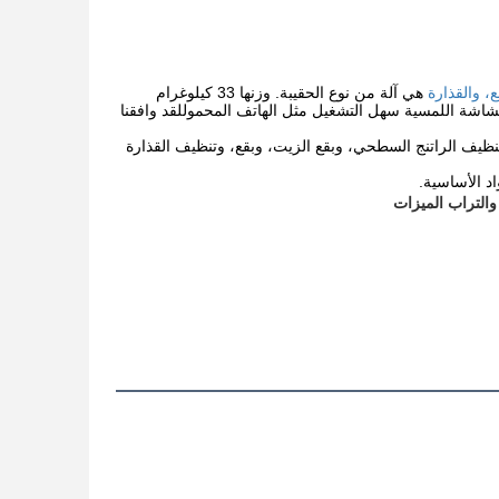
هي آلة من نوع الحقيبة. وزنها 33 كيلوغرام
شاشة اللمسية سهل التشغيل مثل الهاتف المحموللقد وافقنا
100 صناعة السيارات الليزر الليزر لتنظيف الراتنج السطحي، وبقع الزيت، وبقع، وتنظيف القذارة
اد الأساسية.