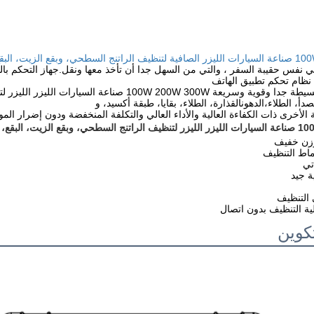
لزيت، البقع، والقذارة
 نفس حقيبة السفر ، والتي من السهل جدا أن تأخذ معها ونقل.جهاز التحكم بال
 نظام تحكم تطبيق الهاتف
عملية التنظيف بسيطة جدا وقوية وسريعة W 200W 300W
دأ، الطلاء،الدهونالقذارة، الطلاء، بقايا، طبقة أكسيد، و
 الأخرى ذات الكفاءة العالية والأداء العالي والتكلفة المنخفضة ودون إضرار المو
قع، والتراب الميزات
كوين