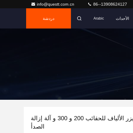
info@questt.com.cn
86--13908624127
الأحداث
دردشة
Arabic
آلة تنظيف ليزر الألياف للحقائب 200 و 300 و آلة إزالة
الصدأ