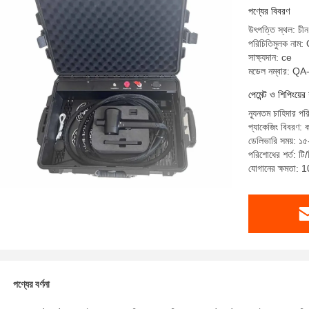
পণ্যের বিবরণ
উৎপত্তি স্থল: চীন
পরিচিতিমুলক নাম:
সাক্ষ্যদান: ce
মডেল নম্বার: 
পেমেন্ট ও শিপিংয়ের 
ন্যূনতম চাহিদার পর
প্যাকেজিং বিবরণ:
ডেলিভারি সময়: ১৫
পরিশোধের শর্ত: টি/
যোগানের ক্ষমতা: 
পণ্যের বর্ণনা