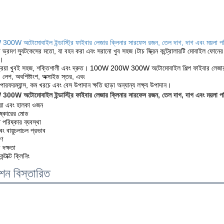
W অটোমোবাইল ইন্ডাস্ট্রি ফাইবার লেজার ক্লিনার সারফেস রজন, তেল দাগ, দাগ এবং ময়লা পরি
ভ্রমণ স্যুটকেসের মতো, যা বহন করা এবং সরানো খুব সহজ।টাচ স্ক্রিন কন্ট্রোলারটি মোবাইল ফোনে
ি।
ক্রিয়া খুবই সহজ, শক্তিশালী এবং দ্রুত। 100W 200W 300W অটোমোবাইল শিল্প ফাইবার লেজার ক্লি
়লা, লেপ, অবশিষ্টাংশ, অক্সাইড স্তর, এবং
চ পারফরম্যান্স, কম খরচে এবং বেস উপাদান ক্ষতি ছাড়া অন্যান্য লক্ষ্য উপাদান।
 অটোমোবাইল ইন্ডাস্ট্রি ফাইবার লেজার ক্লিনার সারফেস রজন, তেল দাগ, দাগ এবং ময়লা পরিষ্ক
ত্রা এবং হালকা ওজন
ষ্কারের মোড
 পরিষ্কার ব্যবস্থা
 বায়ুচলাচল প্রভাব
ষণ
 দক্ষতা
্টাক্ট ক্লিনিং
শন বিস্তারিত