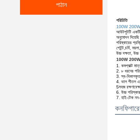
পাঠান
পরিচিতি
100W 200W 300
আউটপুটটি একটি 
অনুমোদন দিয়েছ
পরিষ্কারের প্র
পেইন্ট,চর্বি, ময
উচ্চ দক্ষতা, উচ্
100W 200W 300W
1. কমপ্যাক্ট মা
2. ৮ ধরনের পরি
3. স্ব-বিকাশকৃত
4. ভাল শীতল এবং
5সহজ রক্ষণাবেক্
6. উচ্চ পরিস্কার
7. হাই-টেক নন-কন
কনফিগারে