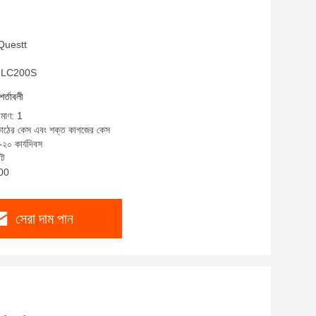
 Questt
QA-LC200S
শর্তাবলী
িমাণ: 1
 কাঠের কেস এবং শক্ত কাগজের কেস
-২০ কার্যদিবস
টি
100
সেরা দাম পান