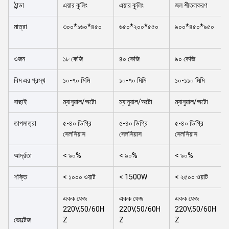
ঠান্ডা
এয়ার কুলিং
এয়ার কুলিং
জল শীতলকরণ
মাত্রা
৩০০*১৬০*৪৫০
৬৫০*২০০*৫৫০
৯০০*৪৫০*৯৫০
ওজন
১৮ কেজি
৪০ কেজি
৯০ কেজি
বিম এর প্রস্থ
১০-৭০ মিমি
১০-৭০ মিমি
১০-১১০ মিমি
বাছাই
ম্যানুয়াল/অটো
ম্যানুয়াল/অটো
ম্যানুয়াল/অটো
তাপমাত্রা
৫-৪০ ডিগ্রি
৫-৪০ ডিগ্রি
৫-৪০ ডিগ্রি
সেলসিয়াস
সেলসিয়াস
সেলসিয়াস
আর্দ্রতা
< ৯০%
< ৯০%
< ৯০%
শক্তি
< ১০০০ ওয়াট
< 1500W
< ২৫০০ ওয়াট
একক ফেজ
একক ফেজ
একক ফেজ
220V,50/60H
220V,50/60H
220V,50/60H
ভোল্টেজ
Z
Z
Z