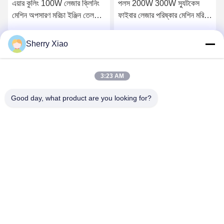
এয়ার কুলিং 100W লেজার ক্লিনিং
পলস 200W 300W স্যুটকেস
মেশিন অপসারণ মরিচা ইঞ্জিন তেল
ফাইবার লেজার পরিষ্কার মেশিন মরিচা
আবরণ
অপসারণ মেশিন
Sherry Xiao
সেরা দাম পান
সেরা দাম পান
3:23 AM
Good day, what product are you looking for?
Wuhan Questt ASIA Technology Co., Ltd.
info@questt.com.cn
86--13908624127
A7-101, Hangyu বিল্ডিং, Wuhan University Sci & Tech Park,
East Lake High-tech Dev. জোন, উহান, হুবেই, চীন