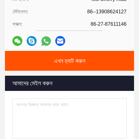
টেলিফোন:
86--13908624127
ফ্যাক্স:
86-27-87611146
এখন চ্যাট করুন
আমাদের মেইল করুন