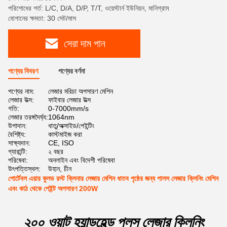
পরিশোধের শর্ত: L/C, D/A, D/P, T/T, ওয়েস্টার্ন ইউনিয়ন, মানিগ্রাম
যোগানের ক্ষমতা: 30 সেট/মাস
সেরা দাম পান
পণ্যের বিবরণ
পণ্যের বর্ণনা
পণ্যের নাম:
লেজার মরিচা অপসারণ মেশিন
লেজার উত্স:
ফাইবার লেজার উত্স
গতি:
0-7000mm/s
লেজার তরঙ্গদৈর্ঘ্য:
1064nm
উপাদান:
ধাতু/অক্সাইড/পেইন্টিং
বৈশিষ্ট্য:
কাস্টমাইজ করা
সাক্ষ্যদান:
CE, ISO
গ্যারান্টি:
২ বছর
পরিষেবা:
অনলাইন এবং বিদেশী পরিষেবা
উৎপত্তিস্থল:
উহান, চীন
পোর্টেবল এয়ার কুলড রস্ট ক্লিনার লেজার মেশিন ধাতব পৃষ্ঠের জন্য পালস লেজার ক্লিনিং মেশিন
এবং কাঠ থেকে পেইন্ট অপসারণ 200W
২০০ ওয়াট হ্যান্ডহেল্ড পলস লেজার ক্লিনিং