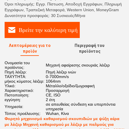
Όροι πληρωμής: Εγγρ. Πίστωση, Αποδοχή Εγγράφων, Πληρωμή
Εγγράφων, Τραπεζική Μεταφορά, Western Union, MoneyGram
Δυνατότητα προσφοράς: 30 Συσκευές/Μήνα
Βρείτε την καλύτερη τιμή
Λεπτομέρειες για το
Περιγραφή του
προϊόν
προϊόντος
Ονομασία του
Μηχανή αφαίρεσης σκουριάς λέιζερ
προϊόντος:
Πηγή λέιζερ:
Πηγή λέιζερ ινών
ΤΑΧΥΤΗΤΑ:
0-7000mm/s
μήκος κύματος λέιζερ:
1064nm
Υλικό:
Μέταλλο/οξείδιο/ζωγραφική
Χαρακτηριστικό:
Προσαρμογή
Πιστοποίηση:
CE, ISO
εγγύηση:
2 έτη
σε απευθείας σύνδεση και υπερπόντια
Υπηρεσία:
υπηρεσία
Τόπος προέλευσης:
Wuhan, Κίνα
Φορητό μηχανισμό καθαρισμού σκουπιδιών με ψύξη αέρα
με λέιζερ Μηχανή καθαρισμού με λέιζερ με παλμούς για