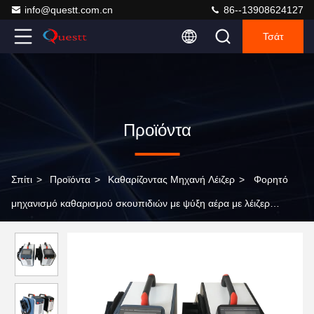
info@questt.com.cn
86--13908624127
Τσάτ
Προϊόντα
Σπίτι
>
Προϊόντα
>
Καθαρίζοντας Μηχανή Λέιζερ
>
Φορητό
μηχανισμό καθαρισμού σκουπιδιών με ψύξη αέρα με λέιζερ
Μηχανή καθαρισμού με λέιζερ με παλμούς για επιφάνεια μετάλλου
και αφαίρεση χρώματος από ξύλο 200W