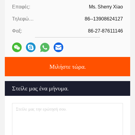
Επαφές:
Ms. Sherry Xiao
Τηλεφώνημα:
86--13908624127
Φαξ:
86-27-87611146
Μιλήστε τώρα.
Στείλε μας ένα μήνυμα.