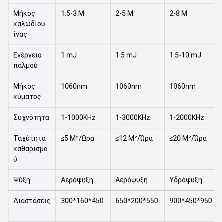
Μήκος
1.5-3 M
2-5 M
2-8 M
καλωδίου
ίνας
Ενέργεια
1 mJ
1.5 mJ
1.5-10 mJ
παλμού
Μήκος
1060nm
1060nm
1060nm
κύματος
Συχνότητα
1-1000KHz
1-3000KHz
1-2000KHz
Ταχύτητα
≤5 M²/Ώρα
≤12 M²/Ώρα
≤20 M²/Ώρα
καθαρισμο
ύ
Ψύξη
Αερόψυξη
Αερόψυξη
Υδρόψυξη
Διαστάσεις
300*160*450
650*200*550
900*450*950