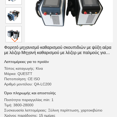
Φορητό μηχανισμό καθαρισμού σκουπιδιών με ψύξη αέρα
με λέιζερ Μηχανή καθαρισμού με λέιζερ με παλμούς για
επιφάνεια μετάλλου και αφαίρεση χρώματος από ξύλο
Λεπτομέρειες για το προϊόν
200W
Τόπος καταγωγής: Κίνα
Μάρκα: QUESTT
Πιστοποίηση: CE ISO
Αριθμό μοντέλου: QA-LC200
Όροι πληρωμής και αποστολής
Ποσότητα παραγγελίας min: 1
Τιμή: 3800-28000
Συσκευασία λεπτομέρειες: Ξύλινη περίπτωση, χαρτοκιβώτιο
Χρόνος παράδοσης: 15 ημέρες