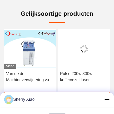
Gelijksoortige producten
Video
Pulse 200w 300w
de Laser Schoonmakende
koffervezel laser
Machine van 1500W
reinigingsmachine roest
1064nm voor Industriële
verwijdering machine
Deklaagverwijdering
Ga Nu Praten.
Ga Nu Praten.
Sherry Xiao