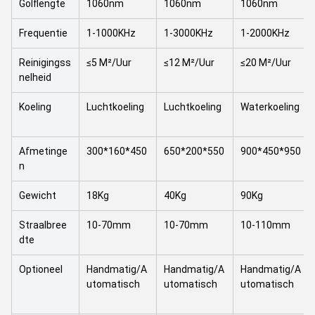
Golflengte
1060nm
1060nm
1060nm
Frequentie
1-1000KHz
1-3000KHz
1-2000KHz
Reinigingss
≤5 M²/Uur
≤12 M²/Uur
≤20 M²/Uur
nelheid
Koeling
Luchtkoeling
Luchtkoeling
Waterkoeling
Afmetinge
300*160*450
650*200*550
900*450*950
n
Gewicht
18Kg
40Kg
90Kg
Straalbree
10-70mm
10-70mm
10-110mm
dte
Optioneel
Handmatig/A
Handmatig/A
Handmatig/A
utomatisch
utomatisch
utomatisch