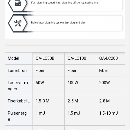
Model
QA-LC50B
QA-LC100
QA-LC200
Laserbron
Fiber
Fiber
Fiber
Laserverm
50W
100W
200W
ogen
Fiberkabel L
1.5-3 M
2-5 M
2-8 M
Pulsenergi
1 mJ
1.5 mJ
1.5-10 mJ
e