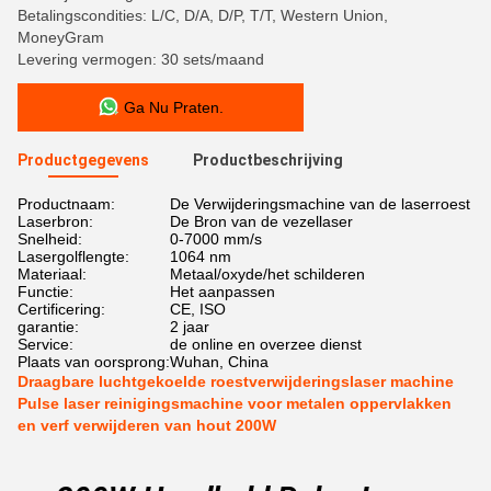
Betalingscondities: L/C, D/A, D/P, T/T, Western Union,
MoneyGram
Levering vermogen: 30 sets/maand
Ga Nu Praten.
Productgegevens
Productbeschrijving
Productnaam:
De Verwijderingsmachine van de laserroest
Laserbron:
De Bron van de vezellaser
Snelheid:
0-7000 mm/s
Lasergolflengte:
1064 nm
Materiaal:
Metaal/oxyde/het schilderen
Functie:
Het aanpassen
Certificering:
CE, ISO
garantie:
2 jaar
Service:
de online en overzee dienst
Plaats van oorsprong:
Wuhan, China
Draagbare luchtgekoelde roestverwijderingslaser machine
Pulse laser reinigingsmachine voor metalen oppervlakken
en verf verwijderen van hout 200W