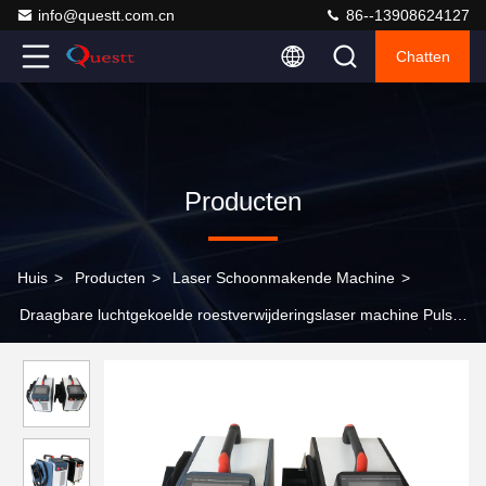
info@questt.com.cn
86--13908624127
Chatten
Producten
Huis
>
Producten
>
Laser Schoonmakende Machine
>
Draagbare luchtgekoelde roestverwijderingslaser machine Pulse
laser reinigingsmachine voor metalen oppervlakken en verf
verwijderen van hout 200W