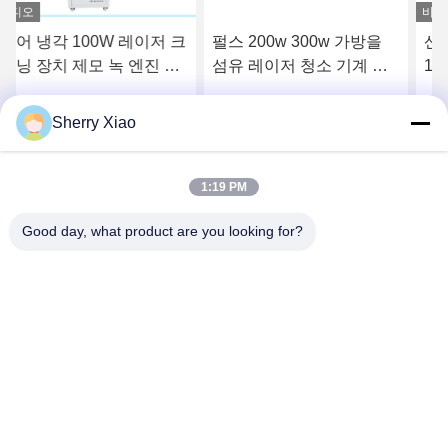
비디오
펄스 200w 300w 가방을
산업적 코팅 제모를 위한
섬유 레이저 청소 기계 진
1500W 1064nm 레이저 크
드기 제거 기계
리닝 장치
Sherry Xiao
하
가장 좋은 가격 을 구하
가장 좋은 가격 을 구하
라
라
1:19 PM
Good day, what product are you looking for?
Wuhan Questt ASIA Technology Co., Ltd.
info@questt.com.cn
86--13908624127
A7-101, 행위 건축물, wuhan 대학교 Sci와 테크놀러지 공
원, 동부 호수 첨단 Dev. 구역, 무한, 후베이, 중국