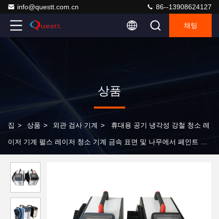
info@questt.com.cn
86--13908624127
채팅
상품
집
>
상품
>
외관 검사 기계
>
휴대용 공기 냉각성 강철 청소 레
이저 기계 펄스 레이저 청소 기계 금속 표면 및 나무에서 페인트 제
거 200W