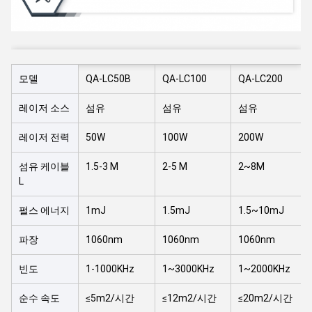
모델
QA-LC50B
QA-LC100
QA-LC200
레이저 소스
섬유
섬유
섬유
레이저 전력
50W
100W
200W
섬유 케이블
1.5-3 M
2-5 M
2~8M
L
펄스 에너지
1mJ
1.5mJ
1.5~10mJ
파장
1060nm
1060nm
1060nm
빈도
1-1000KHz
1~3000KHz
1~2000KHz
순수 속도
≤5m2/시간
≤12m2/시간
≤20m2/시간